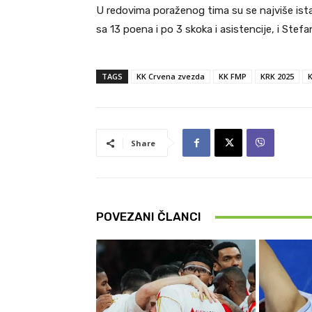
U redovima poraženog tima su se najviše istak
sa 13 poena i po 3 skoka i asistencije, i Stefa
TAGS
KK Crvena zvezda
KK FMP
KRK 2025
K
Share
POVEZANI ČLANCI