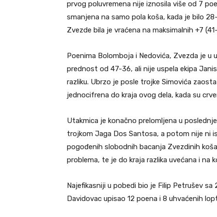
prvog poluvremena nije iznosila više od 7 p
smanjena na samo pola koša, kada je bilo 28-
Zvezde bila je vraćena na maksimalnih +7 (4
Poenima Bolomboja i Nedovića, Zvezda je u uv
prednost od 47-36, ali nije uspela ekipa Jan
razliku. Ubrzo je posle trojke Simovića zaos
jednocifrena do kraja ovog dela, kada su crve
Utakmica je konačno prelomljena u poslednj
trojkom Jaga Dos Santosa, a potom nije ni is
pogođenih slobodnih bacanja Zvezdinih košarka
problema, te je do kraja razlika uvećana i na 
Najefikasniji u pobedi bio je Filip Petrušev sa
Davidovac upisao 12 poena i 8 uhvaćenih lopt