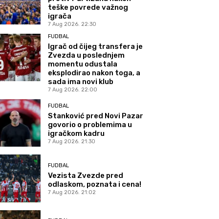
teške povrede važnog
igrača
7 Aug 2026. 22:30
FUDBAL
Igrač od čijeg transfera je
Zvezda u poslednjem
momentu odustala
eksplodirao nakon toga, a
sada ima novi klub
7 Aug 2026. 22:00
FUDBAL
Stanković pred Novi Pazar
govorio o problemima u
igračkom kadru
7 Aug 2026. 21:30
FUDBAL
Vezista Zvezde pred
odlaskom, poznata i cena!
7 Aug 2026. 21:02