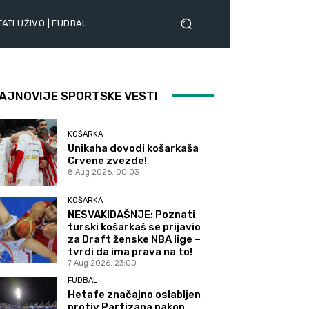
ATI UŽIVO | FUDBAL
AJNOVIJE SPORTSKE VESTI
KOŠARKA
Unikaha dovodi košarkaša
Crvene zvezde!
8 Aug 2026. 00:03
KOŠARKA
NESVAKIDAŠNJE: Poznati
turski košarkaš se prijavio
za Draft ženske NBA lige –
tvrdi da ima prava na to!
7 Aug 2026. 23:00
FUDBAL
Hetafe značajno oslabljen
protiv Partizana nakon