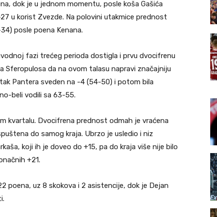
oena, dok je u jednom momentu, posle koša Gašića
27 u korist Zvezde. Na polovini utakmice prednost
1-34) posle poena Kenana.
odnoj fazi trećeg perioda dostigla i prvu dvocifrenu
isa Sferopulosa da na ovom talasu napravi značajniju
tatak Pantera sveden na -4 (54-50) i potom bila
no-beli vodili sa 63-55.
em kvartalu. Dvocifrena prednost odmah je vraćena
puštena do samog kraja. Ubrzo je usledio i niz
ša, koji ih je doveo do +15, pa do kraja više nije bilo
konačnih +21.
 22 poena, uz 8 skokova i 2 asistencije, dok je Dejan
i.