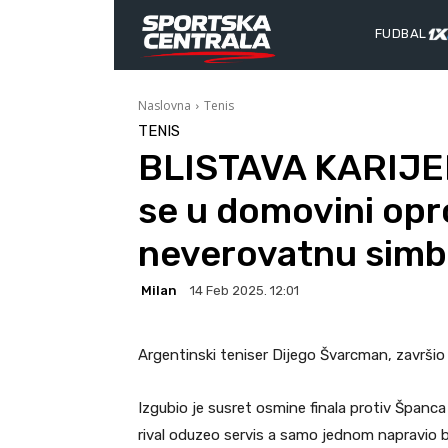
FUDBAL
Naslovna
Tenis
TENIS
BLISTAVA KARIJE
se u domovini opr
neverovatnu simb
Milan
14 Feb 2025. 12:01
Argentinski teniser Dijego Švarcman, završio 
Izgubio je susret osmine finala protiv Španca
rival oduzeo servis a samo jednom napravio 