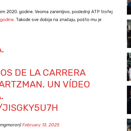
jem 2020. godine. Veoma zanimljivo, poslednji ATP trofej
 godine.
Takođe sve dobija na značaju, pošto mu je
.
OS DE LA CARRERA
ARTZMAN. UN VÍDEO
.
/JISGKY5U7H
jmgmoron)
February 13, 2025