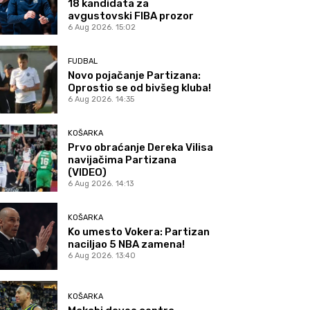
18 kandidata za
avgustovski FIBA prozor
6 Aug 2026. 15:02
FUDBAL
Novo pojačanje Partizana:
Oprostio se od bivšeg kluba!
6 Aug 2026. 14:35
KOŠARKA
Prvo obraćanje Dereka Vilisa
navijačima Partizana
(VIDEO)
6 Aug 2026. 14:13
KOŠARKA
Ko umesto Vokera: Partizan
naciljao 5 NBA zamena!
6 Aug 2026. 13:40
KOŠARKA