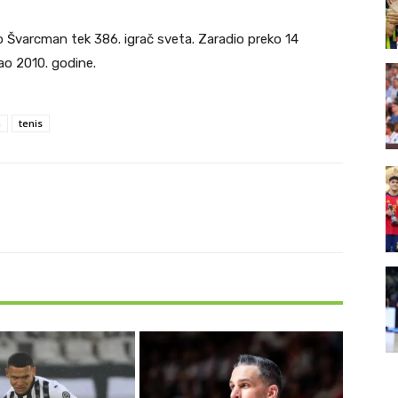
o Švarcman tek 386. igrač sveta. Zaradio preko 14
tao 2010. godine.
n
tenis