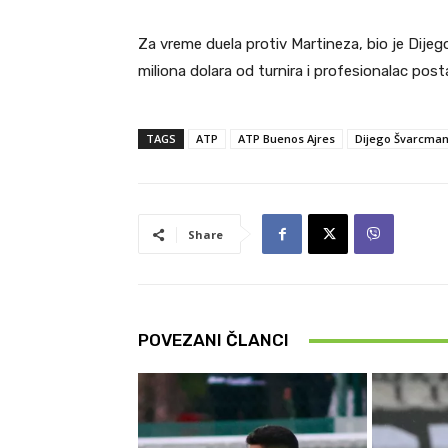
Za vreme duela protiv Martineza, bio je Dijeg
miliona dolara od turnira i profesionalac pos
TAGS
ATP
ATP Buenos Ajres
Dijego Švarcma
Share
POVEZANI ČLANCI