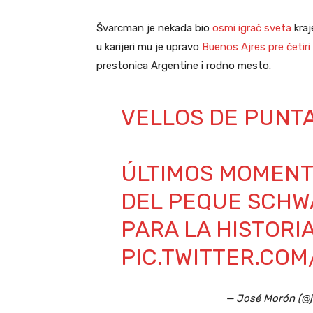
Švarcman je nekada bio
osmi igrač sveta
kra
u karijeri mu je upravo
Buenos Ajres pre četiri
prestonica Argentine i rodno mesto.
VELLOS DE PUNTA
ÚLTIMOS MOMENT
DEL PEQUE SCHW
PARA LA HISTORIA
PIC.TWITTER.COM
— José Morón (@