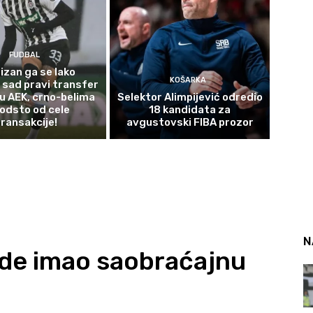
FUDBAL
izan ga se lako
KOŠARKA
 sad pravi transfer
 u AEK, crno-belima
Selektor Alimpijević odredio
odsto od cele
18 kandidata za
transakcije!
avgustovski FIBA prozor