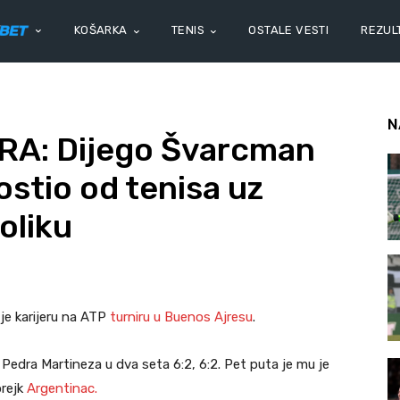
KOŠARKA
TENIS
OSTALE VESTI
REZULT
N
RA: Dijego Švarcman
ostio od tenisa uz
oliku
je karijeru na ATP
turniru u Buenos Ajresu
.
 Pedra Martineza u dva seta 6:2, 6:2. Pet puta je mu je
brejk
Argentinac.