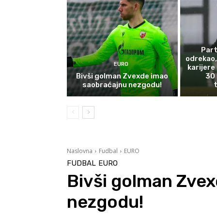
Part
odrekao,
EURO
karijere
Bivši golman Zvexde imao
30 
saobraćajnu nezgodu!