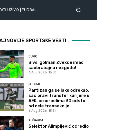
ATI UŽIVO | FUDBAL
AJNOVIJE SPORTSKE VESTI
EURO
Bivši golman Zvexde imao
saobraćajnu nezgodu!
6 Aug 2026. 15:58
FUDBAL
Partizan ga se lako odrekao,
sad pravi transfer karijere u
AEK, crno-belima 30 odsto
od cele transakcije!
6 Aug 2026. 15:31
KOŠARKA
Selektor Alimpijević odredio