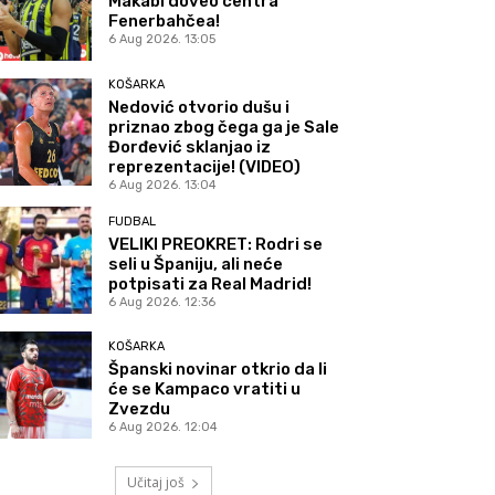
Makabi doveo centra
Fenerbahčea!
6 Aug 2026. 13:05
KOŠARKA
Nedović otvorio dušu i
priznao zbog čega ga je Sale
Đorđević sklanjao iz
reprezentacije! (VIDEO)
6 Aug 2026. 13:04
FUDBAL
VELIKI PREOKRET: Rodri se
seli u Španiju, ali neće
potpisati za Real Madrid!
6 Aug 2026. 12:36
KOŠARKA
Španski novinar otkrio da li
će se Kampaco vratiti u
Zvezdu
6 Aug 2026. 12:04
Učitaj još