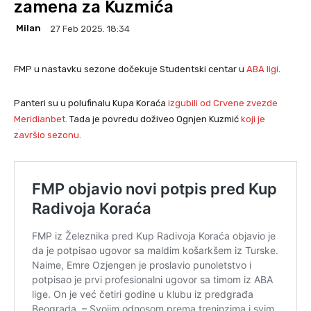
zamena za Kuzmića
Milan
27 Feb 2025. 18:34
FMP u nastavku sezone dočekuje Studentski centar u
ABA ligi
.
Panteri su u polufinalu Kupa Koraća
izgubili od Crvene zvezde
Meridianbet.
Tada je povredu doživeo Ognjen Kuzmić
koji je
završio sezonu.