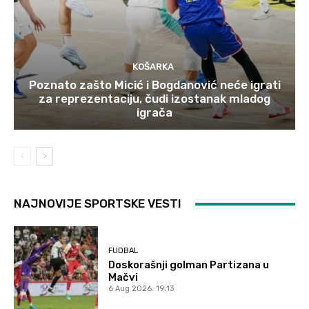
KOŠARKA
Poznato zašto Micić i Bogdanović neće igrati
za reprezentaciju, čudi izostanak mladog
igrača
NAJNOVIJE SPORTSKE VESTI
FUDBAL
Doskorašnji golman Partizana u
Mačvi
6 Aug 2026. 19:13