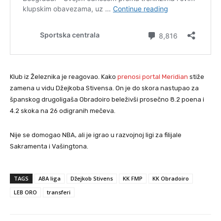
Klub iz Železnika je reagovao. Kako
prenosi portal Meridian
stiže
zamena u vidu Džejkoba Stivensa. On je do skora nastupao za
španskog drugoligaša Obradoiro beleživši prosečno 8.2 poena i
4.2 skoka na 26 odigranih mečeva.
Nije se domogao NBA, ali je igrao u razvojnoj ligi za filijale
Sakramenta i Vašingtona.
TAGS
ABA liga
Džejkob Stivens
KK FMP
KK Obradoiro
LEB ORO
transferi