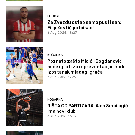
FUDBAL
Za Zvezdu ostao samo pusti san:
Filip Kostić potpisao!
6 Aug 2026. 18:27
KOŠARKA
Poznato zašto Micić i Bogdanović
neće igrati za reprezentaciju, čudi
izostanak mladog igrača
6 Aug 2026. 17:39
KOŠARKA
NIŠTA OD PARTIZANA: Alen Smailagić
ima novi klub
6 Aug 2026. 16:52