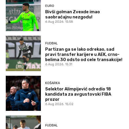
EURO
Bivši golman Zvexde imao
saobraćajnu nezgodu!
6 Aug 2026. 15:58
FUDBAL
Partizan ga se lako odrekao, sad
pravi transfer karijere u AEK, crno-
belima 30 odsto od cele transakcije!
6 Aug 2026. 15:31
KOŠARKA
Selektor Alimpijević odredio 18
kandidata za avgustovski FIBA
prozor
6 Aug 2026. 15:02
FUDBAL