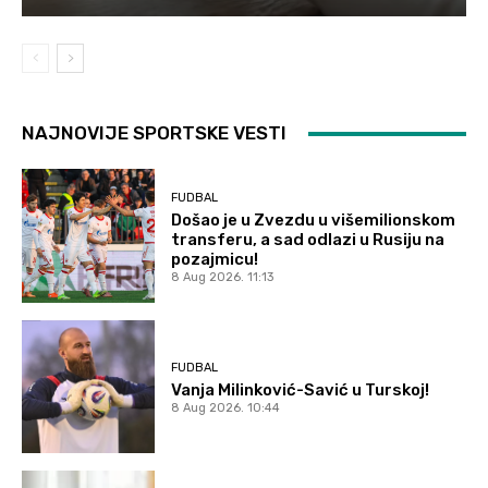
NAJNOVIJE SPORTSKE VESTI
FUDBAL
Došao je u Zvezdu u višemilionskom
transferu, a sad odlazi u Rusiju na
pozajmicu!
8 Aug 2026. 11:13
FUDBAL
Vanja Milinković-Savić u Turskoj!
8 Aug 2026. 10:44