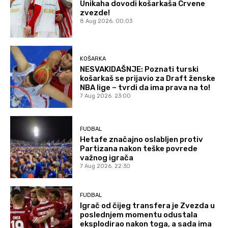
Unikaha dovodi košarkaša Crvene
zvezde!
8 Aug 2026. 00:03
KOŠARKA
NESVAKIDAŠNJE: Poznati turski
košarkaš se prijavio za Draft ženske
NBA lige – tvrdi da ima prava na to!
7 Aug 2026. 23:00
FUDBAL
Hetafe značajno oslabljen protiv
Partizana nakon teške povrede
važnog igrača
7 Aug 2026. 22:30
FUDBAL
Igrač od čijeg transfera je Zvezda u
poslednjem momentu odustala
eksplodirao nakon toga, a sada ima