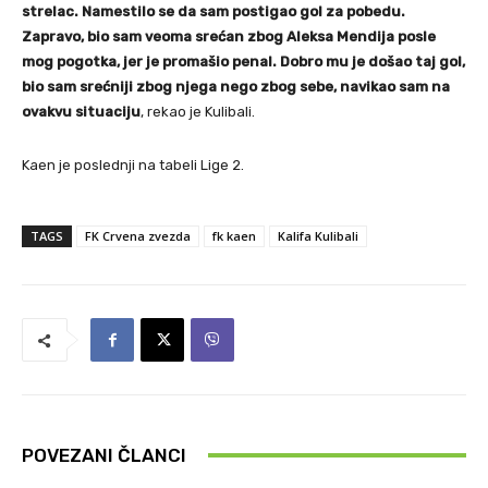
strelac. Namestilo se da sam postigao gol za pobedu.
Zapravo, bio sam veoma srećan zbog Aleksa Mendija posle
mog pogotka, jer je promašio penal. Dobro mu je došao taj gol,
bio sam srećniji zbog njega nego zbog sebe, navikao sam na
ovakvu situaciju
, rekao je Kulibali.
Kaen je poslednji na tabeli Lige 2.
TAGS
FK Crvena zvezda
fk kaen
Kalifa Kulibali
POVEZANI ČLANCI