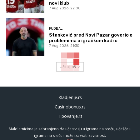
novi klub
7 Aug 2026. 22:00
FUDBAL
Stanković pred Novi Pazar govorio o
problemima u igračkom kadru
7 Aug 2026. 21:30
Učitaj još
Kladjenje.rs
Casinobonus.rs
Tipovanje.rs
Maloletnicima je zabranjeno da učestvuju u igrama na sreću, učešće u
igrama na sreću može izazvati zavisnost.