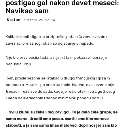
postigao gol nakon devet meseci:
Navikao sam
Stefan
1 Mar 2025. 23:54
Kalifa Kulibali stigao je pretprošlog leta u Crvenu zvezdu u
završnici prelaznog roka kao pojačanje u napadu.
Nije bio prva opcija tada, a nije ništa ni pokazao i ubrzo je
napustio Srbiju.
Ipak, prošle sezone se istakao u drugoj francuskoj ligi sa 12
pogodaka. Meutim, po principu toplo-hladno, ove sezone nije
tresao mreže sve do sada, kada je rešio utakmicu Lige 2 svog
Kaena na Klermonom i doneo minimalnu pobedu od 1-0.
–
Svi u klubu su čekali moj prvi gol. To je delo cele grupe, ne
samo mene. Uradili smo posao, osetili smo Klermonove
slabosti, a ja sam samo imao malo veći doprinos jer sam bio