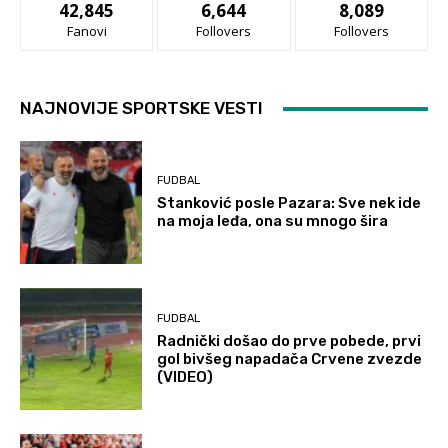
42,845
6,644
8,089
Fanovi
Follovers
Follovers
NAJNOVIJE SPORTSKE VESTI
FUDBAL
Stanković posle Pazara: Sve nek ide
na moja leđa, ona su mnogo šira
FUDBAL
Radnički došao do prve pobede, prvi
gol bivšeg napadača Crvene zvezde
(VIDEO)