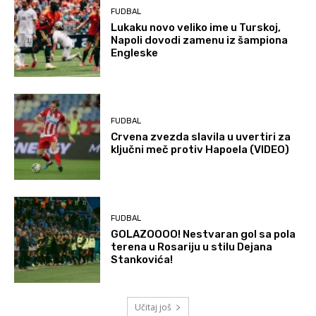
FUDBAL
Lukaku novo veliko ime u Turskoj,
Napoli dovodi zamenu iz šampiona
Engleske
FUDBAL
Crvena zvezda slavila u uvertiri za
ključni meč protiv Hapoela (VIDEO)
FUDBAL
GOLAZOOOO! Nestvaran gol sa pola
terena u Rosariju u stilu Dejana
Stankovića!
Učitaj još