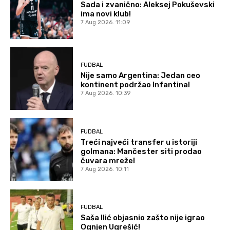
Sada i zvanično: Aleksej Pokuševski
ima novi klub!
7 Aug 2026. 11:09
FUDBAL
Nije samo Argentina: Jedan ceo
kontinent podržao Infantina!
7 Aug 2026. 10:39
FUDBAL
Treći najveći transfer u istoriji
golmana: Mančester siti prodao
čuvara mreže!
7 Aug 2026. 10:11
FUDBAL
Saša Ilić objasnio zašto nije igrao
Ognjen Ugrešić!