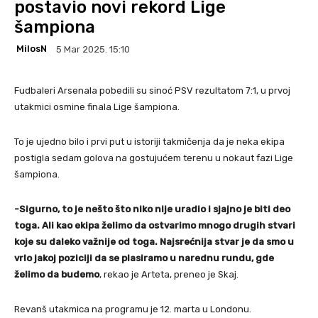
postavio novi rekord Lige
šampiona
MilosN
5 Mar 2025. 15:10
Fudbaleri Arsenala pobedili su sinoć PSV rezultatom 7:1, u prvoj
utakmici osmine finala Lige šampiona.
To je ujedno bilo i prvi put u istoriji takmičenja da je neka ekipa
postigla sedam golova na gostujućem terenu u nokaut fazi Lige
šampiona.
-Sigurno, to je nešto što niko nije uradio i sjajno je biti deo
toga. Ali kao ekipa želimo da ostvarimo mnogo drugih stvari
koje su daleko važnije od toga. Najsrećnija stvar je da smo u
vrlo jakoj poziciji da se plasiramo u narednu rundu, gde
želimo da budemo
, rekao je Arteta, preneo je Skaj.
Revanš utakmica na programu je 12. marta u Londonu.