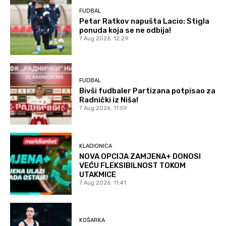
FUDBAL
Petar Ratkov napušta Lacio: Stigla
ponuda koja se ne odbija!
7 Aug 2026. 12:29
FUDBAL
Bivši fudbaler Partizana potpisao za
Radnički iz Niša!
7 Aug 2026. 11:59
KLADIONICA
NOVA OPCIJA ZAMJENA+ DONOSI
VEĆU FLEKSIBILNOST TOKOM
UTAKMICE
7 Aug 2026. 11:41
KOŠARKA