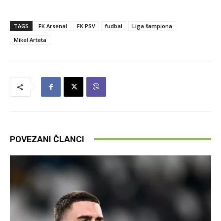
TAGS
FK Arsenal
FK PSV
fudbal
Liga šampiona
Mikel Arteta
POVEZANI ČLANCI