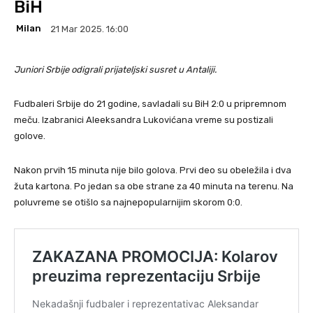
BiH
Milan
21 Mar 2025. 16:00
Juniori Srbije odigrali
prijateljski susret u Antaliji.
Fudbaleri Srbije do 21 godine, savladali su BiH 2:0 u pripremnom
meču. Izabranici Aleeksandra Lukovićana vreme su postizali
golove.
Nakon prvih 15 minuta nije bilo golova. Prvi deo su obeležila i dva
žuta kartona. Po jedan sa obe strane za 40 minuta na terenu. Na
poluvreme se otišlo sa najnepopularnijim skorom 0:0.