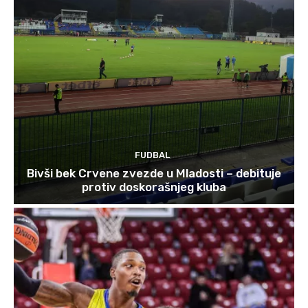
FUDBAL
Bivši bek Crvene zvezde u Mladosti – debituje
protiv doskorašnjeg kluba