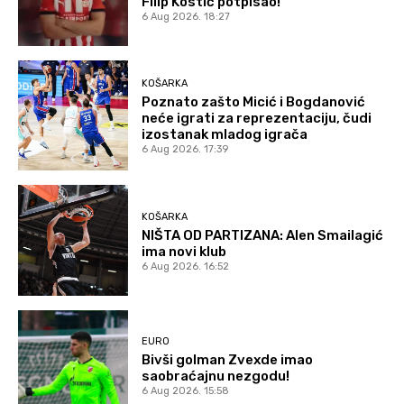
Filip Kostić potpisao!
6 Aug 2026. 18:27
KOŠARKA
Poznato zašto Micić i Bogdanović
neće igrati za reprezentaciju, čudi
izostanak mladog igrača
6 Aug 2026. 17:39
KOŠARKA
NIŠTA OD PARTIZANA: Alen Smailagić
ima novi klub
6 Aug 2026. 16:52
EURO
Bivši golman Zvexde imao
saobraćajnu nezgodu!
6 Aug 2026. 15:58