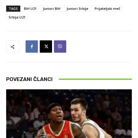
TAGS
BiH U21
Juniori BiH
Juniori Srbije
Prijateljski meč
Srbija U21
POVEZANI ČLANCI