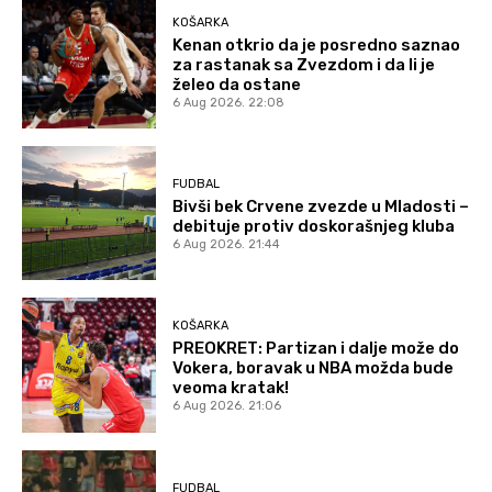
KOŠARKA
Kenan otkrio da je posredno saznao
za rastanak sa Zvezdom i da li je
želeo da ostane
6 Aug 2026. 22:08
FUDBAL
Bivši bek Crvene zvezde u Mladosti –
debituje protiv doskorašnjeg kluba
6 Aug 2026. 21:44
KOŠARKA
PREOKRET: Partizan i dalje može do
Vokera, boravak u NBA možda bude
veoma kratak!
6 Aug 2026. 21:06
FUDBAL