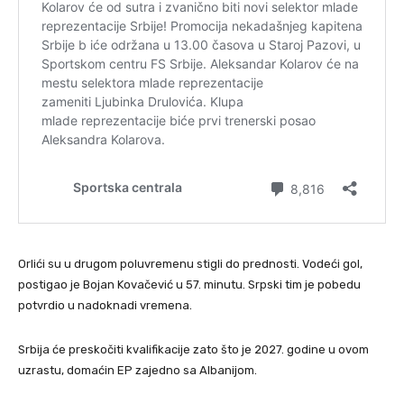
Orlići su u drugom poluvremenu stigli do prednosti. Vodeći gol,
postigao je Bojan Kovačević u 57. minutu. Srpski tim je pobedu
potvrdio u nadoknadi vremena.
Srbija će preskočiti kvalifikacije zato što je 2027. godine u ovom
uzrastu, domaćin EP zajedno sa Albanijom.