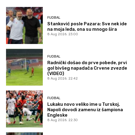
FUDBAL
Stanković posle Pazara: Sve nek ide
na moja leđa, ona su mnogo šira
8 Aug 2026. 23:00
FUDBAL
Radnički došao do prve pobede, prvi
gol bivšeg napadača Crvene zvezde
(VIDEO)
8 Aug 2026. 22:42
FUDBAL
Lukaku novo veliko ime u Turskoj,
Napoli dovodi zamenu iz šampiona
Engleske
8 Aug 2026. 22:30