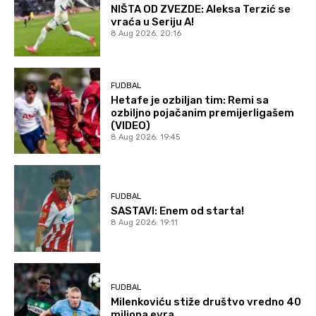
NIŠTA OD ZVEZDE: Aleksa Terzić se
vraća u Seriju A!
8 Aug 2026. 20:16
FUDBAL
Hetafe je ozbiljan tim: Remi sa
ozbiljno pojačanim premijerligašem
(VIDEO)
8 Aug 2026. 19:45
FUDBAL
SASTAVI: Enem od starta!
8 Aug 2026. 19:11
FUDBAL
Milenkoviću stiže društvo vredno 40
miliona evra