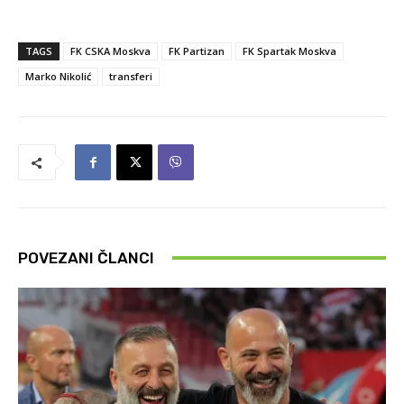
TAGS
FK CSKA Moskva
FK Partizan
FK Spartak Moskva
Marko Nikolić
transferi
POVEZANI ČLANCI