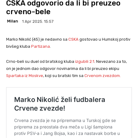
CSKA odgovorio da li bi preuzeo
crveno-bele
Milan
1 Apr 2025. 15:57
Marko Nikolić (45) je nedavno sa
CSKA
gostovao u Humskoj protiv
bivšeg kluba
Partizana
.
Crno-beli su duel od bratskog kluba
izgubili 2:1
. Nevezano za to,
on je jednom dao odgovor novinarima da li bi preuzeo ekipu
Spartaka iz Moskve
, koji su bratski tim sa
Crvenom zvezdom.