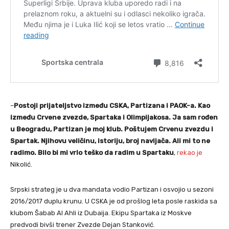
–
Postoji prijateljstvo između CSKA, Partizana i PAOK-a. Kao
između Crvene zvezde, Spartaka i Olimpijakosa. Ja sam rođen
u Beogradu, Partizan je moj klub. Poštujem Crvenu zvezdu i
Spartak. Njihovu veličinu, istoriju, broj navijača. Ali mi to ne
radimo. Bilo bi mi vrlo teško da radim u Spartaku
,
rekao je
Nikolić.
Srpski strateg je u dva mandata vodio Partizan i osvojio u sezoni
2016/2017 duplu krunu. U CSKA je od prošlog leta posle raskida sa
klubom Šabab Al Ahli iz Dubaija. Ekipu Spartaka iz Moskve
predvodi bivši trener Zvezde Dejan Stanković.