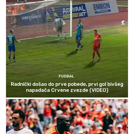
FUDBAL
Radnički došao do prve pobede, prvi gol bivšeg
napadača Crvene zvezde (VIDEO)