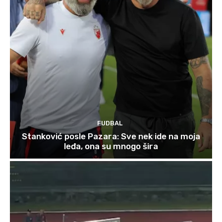
FUDBAL
Stanković posle Pazara: Sve nek ide na moja
leđa, ona su mnogo šira