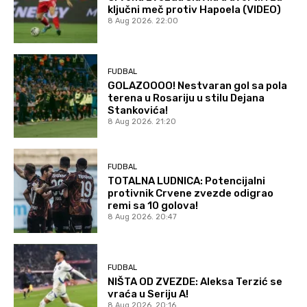
ključni meč protiv Hapoela (VIDEO)
8 Aug 2026. 22:00
FUDBAL
GOLAZOOOO! Nestvaran gol sa pola
terena u Rosariju u stilu Dejana
Stankovića!
8 Aug 2026. 21:20
FUDBAL
TOTALNA LUDNICA: Potencijalni
protivnik Crvene zvezde odigrao
remi sa 10 golova!
8 Aug 2026. 20:47
FUDBAL
NIŠTA OD ZVEZDE: Aleksa Terzić se
vraća u Seriju A!
8 Aug 2026. 20:16