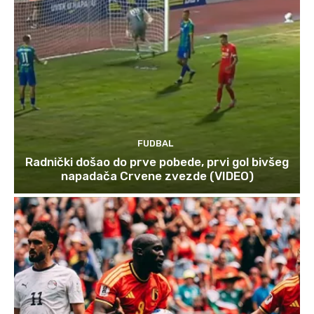
FUDBAL
Radnički došao do prve pobede, prvi gol bivšeg
napadača Crvene zvezde (VIDEO)