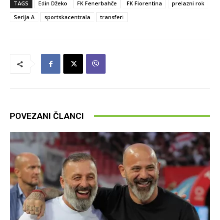
TAGS
Edin Džeko
FK Fenerbahče
FK Fiorentina
prelazni rok
Serija A
sportskacentrala
transferi
POVEZANI ČLANCI