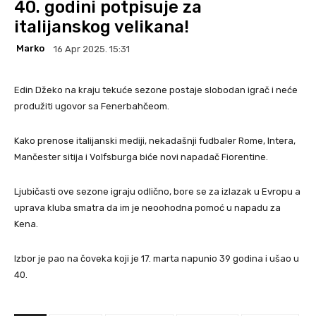
40. godini potpisuje za
italijanskog velikana!
Marko
16 Apr 2025. 15:31
Edin Džeko na kraju tekuće sezone postaje slobodan igrač i neće
produžiti ugovor sa Fenerbahčeom.
Kako prenose italijanski mediji, nekadašnji fudbaler Rome, Intera,
Mančester sitija i Volfsburga biće novi napadač Fiorentine.
Ljubičasti ove sezone igraju odlično, bore se za izlazak u Evropu a
uprava kluba smatra da im je neoohodna pomoć u napadu za
Kena.
Izbor je pao na čoveka koji je 17. marta napunio 39 godina i ušao u
40.