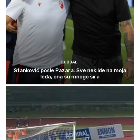
FUDBAL
Stanković posle Pazara: Sve nek ide na moja
leđa, ona su mnogo šira