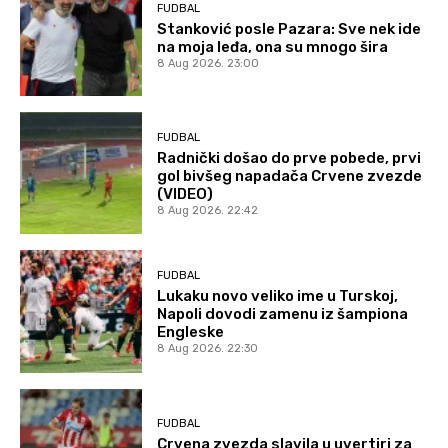
FUDBAL
Stanković posle Pazara: Sve nek ide
na moja leđa, ona su mnogo šira
8 Aug 2026. 23:00
FUDBAL
Radnički došao do prve pobede, prvi
gol bivšeg napadača Crvene zvezde
(VIDEO)
8 Aug 2026. 22:42
FUDBAL
Lukaku novo veliko ime u Turskoj,
Napoli dovodi zamenu iz šampiona
Engleske
8 Aug 2026. 22:30
FUDBAL
Crvena zvezda slavila u uvertiri za