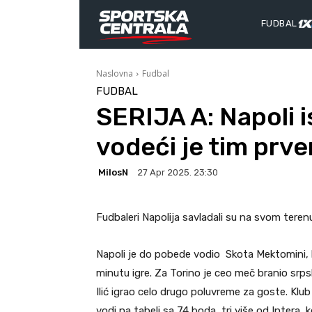
FUDBAL
Naslovna
Fudbal
FUDBAL
SERIJA A: Napoli is
vodeći je tim prven
MilosN
27 Apr 2025. 23:30
Fudbaleri Napolija savladali su na svom terenu 
Napoli je do pobede vodio Skota Mektomini, koji
minutu igre. Za Torino je ceo meč branio srpsk
Ilić igrao celo drugo poluvreme za goste. Klu
vodi na tabeli sa 74 boda, tri više od Intera, k