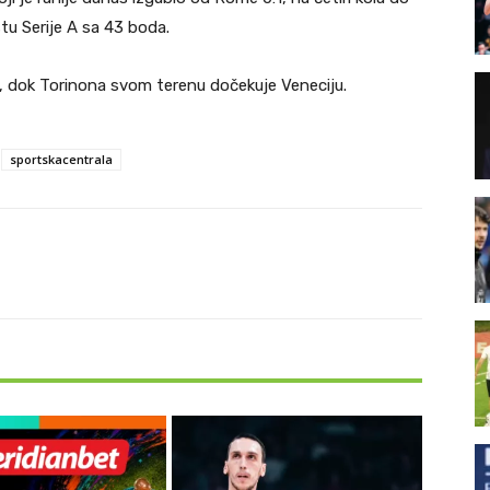
tu Serije A sa 43 boda.
, dok Torinona svom terenu dočekuje Veneciju.
sportskacentrala