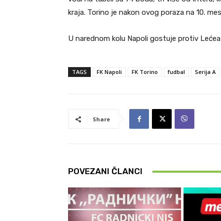
kraja. Torino je nakon ovog poraza na 10. mes
U narednom kolu Napoli gostuje protiv Lećea
TAGS
FK Napoli
FK Torino
fudbal
Serija A
Share
POVEZANI ČLANCI