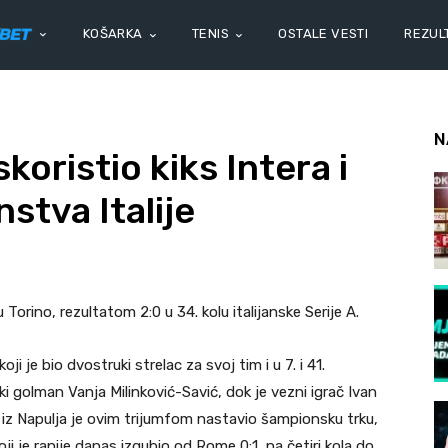
KOŠARKA
TENIS
OSTALE VESTI
REZULT
N
koristio kiks Intera i
stva Italije
Torino, rezultatom 2:0 u 34. kolu italijanske Serije A.
 je bio dvostruki strelac za svoj tim i u 7. i 41.
i golman Vanja Milinković-Savić, dok je vezni igrač Ivan
b iz Napulja je ovim trijumfom nastavio šampionsku trku,
oji je ranije danas izgubio od Rome 0:1, na četiri kola do