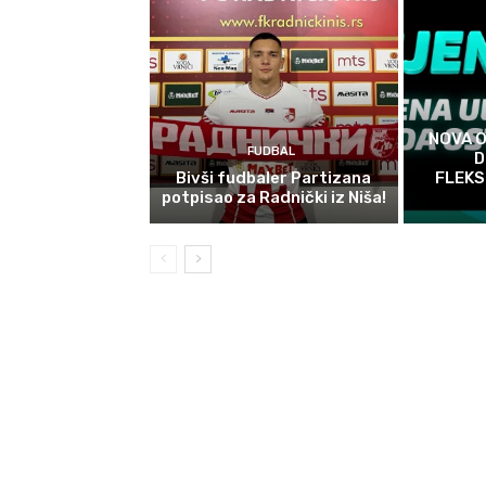
NOVA 
FUDBAL
D
Bivši fudbaler Partizana
FLEKS
potpisao za Radnički iz Niša!