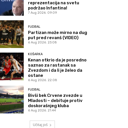
reprezentacija na svetu
podržao Infantina!
7 Aug 2026. 09:09
FUDBAL
Partizan može mirno na dug
put pred revanš (VIDEO)
6 Aug 2026. 23:08
KOŠARKA
Kenan otkrio da je posredno
saznao za rastanak sa
Zvezdom i da li je želeo da
ostane
6 Aug 2026. 22:08
FUDBAL
Bivši bek Crvene zvezde u
Mladosti – debituje protiv
doskorašnjeg kluba
6 Aug 2026. 21:44
Učitaj još