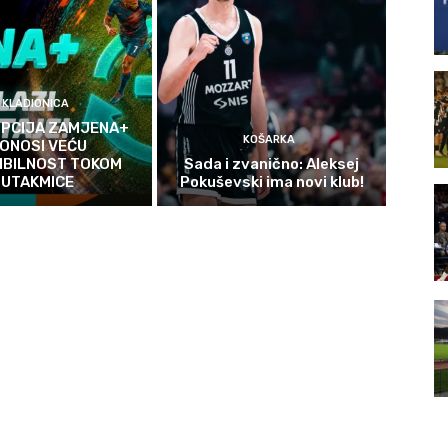
KLADIONICA
OPCIJA ZAMJENA+
KOŠARKA
ONOSI VEĆU
IBILNOST TOKOM
Sada i zvanično: Aleksej
UTAKMICE
Pokuševski ima novi klub!