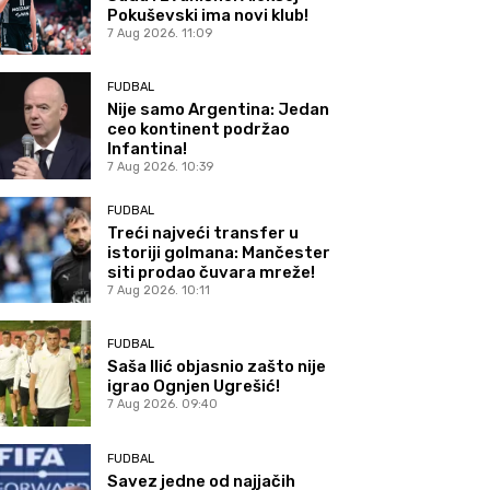
Pokuševski ima novi klub!
7 Aug 2026. 11:09
FUDBAL
Nije samo Argentina: Jedan
ceo kontinent podržao
Infantina!
7 Aug 2026. 10:39
FUDBAL
Treći najveći transfer u
istoriji golmana: Mančester
siti prodao čuvara mreže!
7 Aug 2026. 10:11
FUDBAL
Saša Ilić objasnio zašto nije
igrao Ognjen Ugrešić!
7 Aug 2026. 09:40
FUDBAL
Savez jedne od najjačih