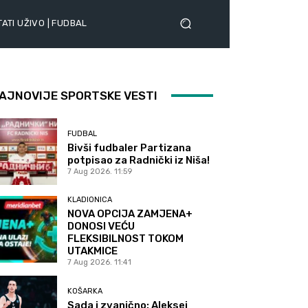
ATI UŽIVO | FUDBAL
AJNOVIJE SPORTSKE VESTI
FUDBAL
Bivši fudbaler Partizana
potpisao za Radnički iz Niša!
7 Aug 2026. 11:59
KLADIONICA
NOVA OPCIJA ZAMJENA+
DONOSI VEĆU
FLEKSIBILNOST TOKOM
UTAKMICE
7 Aug 2026. 11:41
KOŠARKA
Sada i zvanično: Aleksej