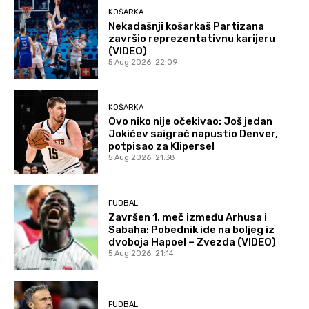
KOŠARKA
Nekadašnji košarkaš Partizana
završio reprezentativnu karijeru
(VIDEO)
5 Aug 2026. 22:09
KOŠARKA
Ovo niko nije očekivao: Još jedan
Jokićev saigrač napustio Denver,
potpisao za Kliperse!
5 Aug 2026. 21:38
FUDBAL
Završen 1. meč između Arhusa i
Sabaha: Pobednik ide na boljeg iz
dvoboja Hapoel – Zvezda (VIDEO)
5 Aug 2026. 21:14
FUDBAL