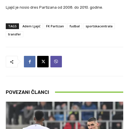
Ljajić je nosio dres Partizana od 2008. do 2010. godine.
TAGS
Adem Ljajić
FK Partizan
fudbal
sportskacentrala
transfer
POVEZANI ČLANCI