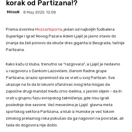
korak od Partizana!?
MilosN
8 May 2025. 12:08
Prema izvorima
Mozzartsporta
, jedan od najboljih fudbalera
Superlige i igrač Novog Pazara Adem Ljajić je jasno stavio do
znanja da želi ponovo da obuče dres giganta iz Beograda, tačnije
Partizana.
Kako kažu iz kluba, trenutno se “razgovara”, a Ljajić je nedavno
u razgovoru s Dankom Lazovićem, članom Radne grupe
Partizana, izrazio spremnost da se vrati u svoj Partizan. Sve
ukazuje na to da bi iskusni ofanzivac ovog leta mogao da
započne drugi mandat među crno-belima, s jasnim ciljem – da ih
vrati u grupnu fazu evropskog takmičenja, gde nisu igrali
poslednje dve sezone. Već mesecima je Ljajić glavna meta
sportskog sektora Partizana, a klub iz Humske je već tokom
zimskog prelaznog roka pokušao da ga nagovori na povratak, ali
tada do dogovora nije došlo.