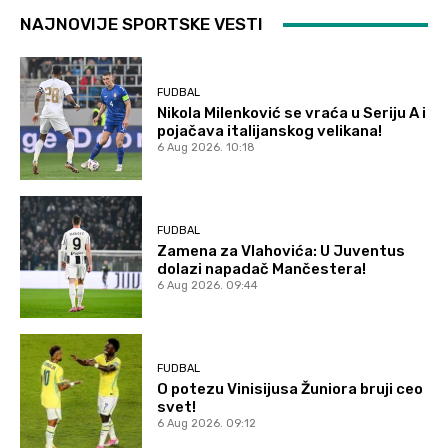
NAJNOVIJE SPORTSKE VESTI
FUDBAL
Nikola Milenković se vraća u Seriju A i
pojačava italijanskog velikana!
6 Aug 2026. 10:18
FUDBAL
Zamena za Vlahovića: U Juventus
dolazi napadač Mančestera!
6 Aug 2026. 09:44
FUDBAL
O potezu Vinisijusa Žuniora bruji ceo
svet!
6 Aug 2026. 09:12