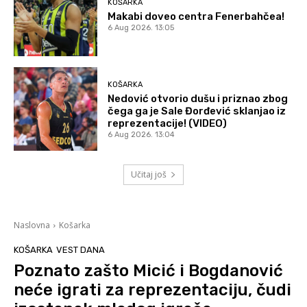
KOŠARKA
Makabi doveo centra Fenerbahčea!
6 Aug 2026. 13:05
KOŠARKA
Nedović otvorio dušu i priznao zbog
čega ga je Sale Đorđević sklanjao iz
reprezentacije! (VIDEO)
6 Aug 2026. 13:04
Učitaj još