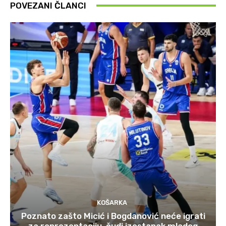
POVEZANI ČLANCI
KOŠARKA
Poznato zašto Micić i Bogdanović neće igrati
za reprezentaciju, čudi izostanak mladog