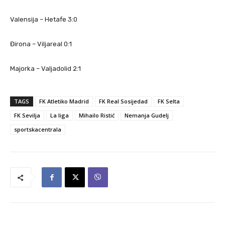
Valensija – Hetafe 3:0
Đirona – Viljareal 0:1
Majorka – Valjadolid 2:1
TAGS
FK Atletiko Madrid
FK Real Sosijedad
FK Selta
FK Sevilja
La liga
Mihailo Ristić
Nemanja Gudelj
sportskacentrala