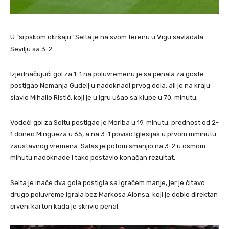
U “srpskom okršaju” Selta je na svom terenu u Vigu savladala
Sevilju sa 3-2.
Izjednačujući gol za 1-1 na poluvremenu je sa penala za goste
postigao Nemanja Gudelj u nadoknadi prvog dela, ali je na kraju
slavio Mihailo Ristić, koji je u igru ušao sa klupe u 70. minutu.
Vodeći gol za Seltu postigao je Moriba u 19. minutu, prednost od 2-
1 doneo Mingueza u 65, a na 3-1 poviso Iglesijas u prvom mminutu
zaustavnog vremena. Salas je potom smanjio na 3-2 u osmom
minutu nadoknade i tako postavio konačan rezultat.
Selta je inače dva gola postigla sa igračem manje, jer je čitavo
drugo poluvreme igrala bez Markosa Alonsa, koji je dobio direktan
crveni karton kada je skrivio penal.