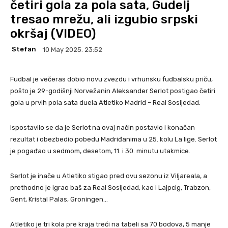
četiri gola za pola sata, Gudelj
tresao mrežu, ali izgubio srpski
okršaj (VIDEO)
Stefan
10 May 2025. 23:52
Fudbal je večeras dobio novu zvezdu i vrhunsku fudbalsku priču,
pošto je 29-godišnji Norvežanin Aleksander Serlot postigao četiri
gola u prvih pola sata duela Atletiko Madrid – Real Sosijedad.
Ispostavilo se da je Serlot na ovaj način postavio i konačan
rezultat i obezbedio pobedu Madriđanima u 25. kolu La lige. Serlot
je pogađao u sedmom, desetom, 11. i 30. minutu utakmice.
Serlot je inače u Atletiko stigao pred ovu sezonu iz Viljareala, a
prethodno je igrao baš za Real Sosijedad, kao i Lajpcig, Trabzon,
Gent, Kristal Palas, Groningen…
Atletiko je tri kola pre kraja treći na tabeli sa 70 bodova, 5 manje