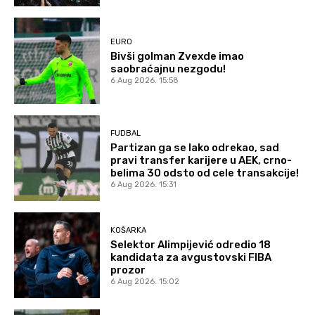
EURO
Bivši golman Zvexde imao
saobraćajnu nezgodu!
6 Aug 2026. 15:58
FUDBAL
Partizan ga se lako odrekao, sad
pravi transfer karijere u AEK, crno-
belima 30 odsto od cele transakcije!
6 Aug 2026. 15:31
KOŠARKA
Selektor Alimpijević odredio 18
kandidata za avgustovski FIBA
prozor
6 Aug 2026. 15:02