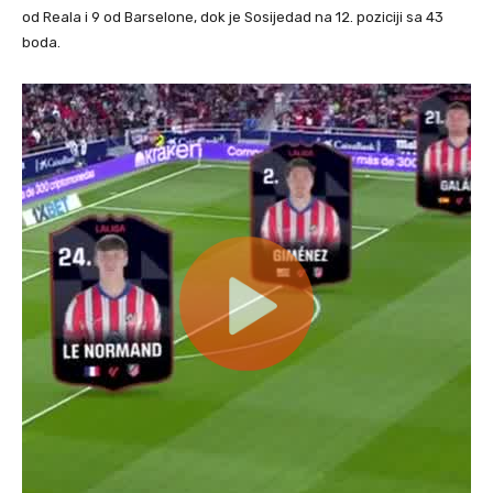
od Reala i 9 od Barselone, dok je Sosijedad na 12. poziciji sa 43
boda.