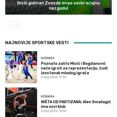
Bivši golman Zvexde imao saobraćajnu
nezgodu!
NAJNOVIJE SPORTSKE VESTI
KOŠARKA
Poznato zašto Micić i Bogdanović
neće igrati za reprezentaciju, čudi
izostanak mladog igrača
6 Aug 2026. 17:39
KOŠARKA
NIŠTA OD PARTIZANA: Alen Smailagić
ima novi klub
6 Aug 2026. 16:52