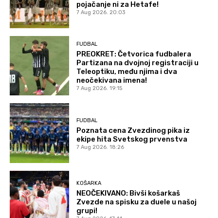
pojačanje ni za Hetafe!
7 Aug 2026. 20:03
FUDBAL
PREOKRET: Četvorica fudbalera
Partizana na dvojnoj registraciji u
Teleoptiku, među njima i dva
neočekivana imena!
7 Aug 2026. 19:15
FUDBAL
Poznata cena Zvezdinog pika iz
ekipe hita Svetskog prvenstva
7 Aug 2026. 18:26
KOŠARKA
NEOČEKIVANO: Bivši košarkaš
Zvezde na spisku za duele u našoj
grupi!