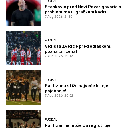
FUDBAL
Stanković pred Novi Pazar govorio o
problemima u igračkom kadru
7 Aug 2026. 21:30
FUDBAL
Vezista Zvezde pred odlaskom,
poznata i cena!
7 Aug 2026. 21:02
FUDBAL
Partizanu stiže najveće letnje
pojačanje!
7 Aug 2026. 20:52
FUDBAL
Partizan ne može da registruje