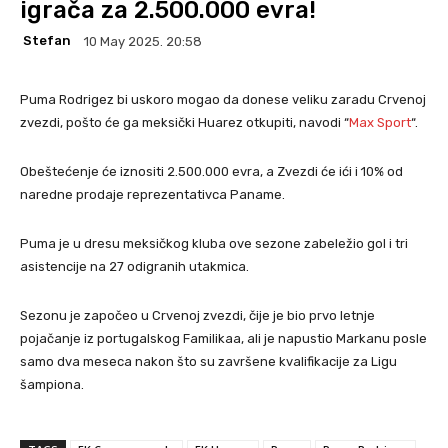
igrača za 2.500.000 evra!
Stefan
10 May 2025. 20:58
Puma Rodrigez bi uskoro mogao da donese veliku zaradu Crvenoj
zvezdi, pošto će ga meksički Huarez otkupiti, navodi “
Max Sport
“.
Obeštećenje će iznositi 2.500.000 evra, a Zvezdi će ići i 10% od
naredne prodaje reprezentativca Paname.
Puma je u dresu meksičkog kluba ove sezone zabeležio gol i tri
asistencije na 27 odigranih utakmica.
Sezonu je započeo u Crvenoj zvezdi, čije je bio prvo letnje
pojačanje iz portugalskog Familikaa, ali je napustio Markanu posle
samo dva meseca nakon što su završene kvalifikacije za Ligu
šampiona.