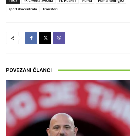
TAGS
FK Crvena zvezda
FK Huarez
Puma
Puma Rodrigez
sportskacentrala
transferi
POVEZANI ČLANCI