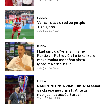
7 Aug 2026. 17:41
FUDBAL
Velikan stao u red za potpis
Tiknizjana
7 Aug 2026. 16:54
FUDBAL
I kad smo u g*vnima mi smo
Partizan: Petrović otkrio kolika je
maksimalna mesečna plata
igračima crno-belih!
7 Aug 2026. 15:55
FUDBAL
NAKON POTPISA VINISIJUSA: Arsenal
se okreće novoj meti, Arteta
naciljao napadača Barse!
7 Aug 2026. 15:29