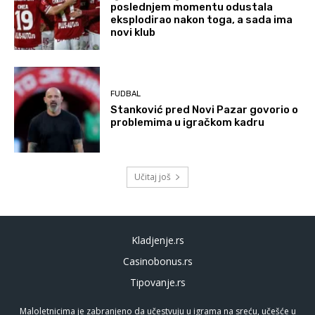
poslednjem momentu odustala
eksplodirao nakon toga, a sada ima
novi klub
FUDBAL
Stanković pred Novi Pazar govorio o
problemima u igračkom kadru
Učitaj još
Kladjenje.rs
Casinobonus.rs
Tipovanje.rs
Maloletnicima je zabranjeno da učestvuju u igrama na sreću, učešće u