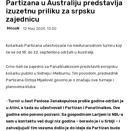
Partizana u Australiju predstavlja
izuzetnu priliku za srpsku
zajednicu
MilosN
12 May 2025. 13:00
Košarkaši Partizana učestvovaće na međunarodnom turniru koji
će se od 18. do 22. septembra održati u Australiji.
Crno-beli će zajedno sa Panatinaikosom predstaviti evropsku
košarku publici u Sidneju i Melburnu. Tim povodom, predsednik
Partizana Ostoja Mijailović govorio je o značaju ove turneje i
planovima kluba.
–
Turnir u čast Pavlosa Janakopulosa prošle godine održan je
u Atini, a tada su učestvovali i Partizan i Panatinaikos. Ove
godine smo ponovo pozvani. Sa gospodinom Larijem iz NBL-a
sam u kontaktu već dugi niz godina – boravio je i u Srbiji – i
zahvaljujući tim vezama došlo je do ideje da Partizan bude