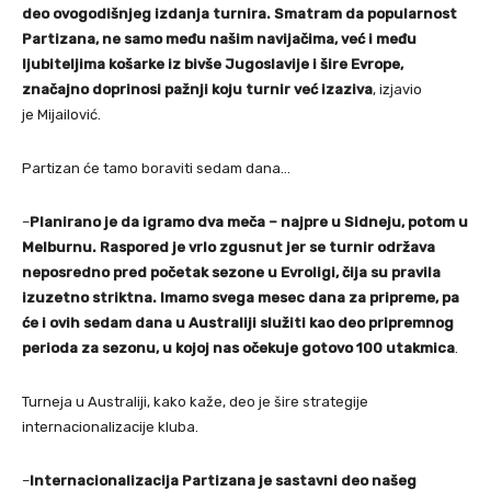
deo ovogodišnjeg izdanja turnira. Smatram da popularnost
Partizana, ne samo među našim navijačima, već i među
ljubiteljima košarke iz bivše Jugoslavije i šire Evrope,
značajno doprinosi pažnji koju turnir već izaziva
, izjavio
je Mijailović.
Partizan će tamo boraviti sedam dana…
–
Planirano je da igramo dva meča – najpre u Sidneju, potom u
Melburnu. Raspored je vrlo zgusnut jer se turnir održava
neposredno pred početak sezone u Evroligi, čija su pravila
izuzetno striktna. Imamo svega mesec dana za pripreme, pa
će i ovih sedam dana u Australiji služiti kao deo pripremnog
perioda za sezonu, u kojoj nas očekuje gotovo 100 utakmica
.
Turneja u Australiji, kako kaže, deo je šire strategije
internacionalizacije kluba.
–
Internacionalizacija Partizana je sastavni deo našeg