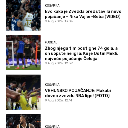
KOŠARKA
Evo kako je Zvezda predstavila novo
pojačanje – Nika Vajler-Beba (VIDEO)
9 Aug 2026. 13:06
FUDBAL
Zbog njega tim postigne 74 gola, a
on uopšte ne igra: Ko je Ostin Mekfi,
najveće pojačanje Čelsija!
9 Aug 2026. 12:39
KOŠARKA
VRHUNSKO POJAČANJE: Makabi
doveo zvezdu NBA lige! (FOTO)
9 Aug 2026. 12:14
KOŠARKA