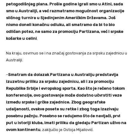
petogodišnjeg plana. Prošle godine igrali smo u Atini, sada
smo u Australiji, a već razmatramo mogućnost organizacije
sličnog turnira u Sjedinjenim Američkim Državama. Još
nismo doneli konačnu odluku, ali smatramo da bi to bio
odličan potez, ne samo za promociju Partizana, već i srpske
košarke u celini
.
Na kraju, osvrnuo se i na značaj gostovanja za srpsku zajednicu u
Australiji.
–
Smatram da dolazak Partizana u Australiju predstavlja
izuzetnu priliku za srpsku zajednicu, ali i za promociju
Republike Srbije i evropskog sporta. Kao što je rečeno tokom
konferencije, ovo gostovanje može dodatno učvrstiti veze
između srpske i grčke zajednice. Zbog geografske
udaljenosti, ovakve posete su retke i zbog toga izazivaju
posebnu pažnju. Posebno se radujemo što će navijači, prvi
put u istoriji kluba, imati priliku da gledaju Partizan uživo na
ovom kontinentu
, zaključio je Ostoja Mijailović.