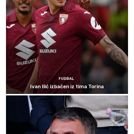
FUDBAL
Ivan Ilić izbačen iz tima Torina