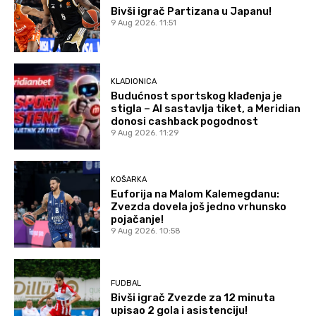
Bivši igrač Partizana u Japanu!
9 Aug 2026. 11:51
KLADIONICA
Budućnost sportskog klađenja je
stigla – AI sastavlja tiket, a Meridian
donosi cashback pogodnost
9 Aug 2026. 11:29
KOŠARKA
Euforija na Malom Kalemegdanu:
Zvezda dovela još jedno vrhunsko
pojačanje!
9 Aug 2026. 10:58
FUDBAL
Bivši igrač Zvezde za 12 minuta
upisao 2 gola i asistenciju!