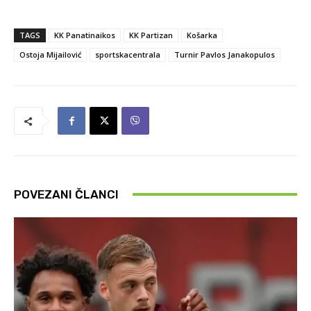
TAGS
KK Panatinaikos
KK Partizan
Košarka
Ostoja Mijailović
sportskacentrala
Turnir Pavlos Janakopulos
POVEZANI ČLANCI