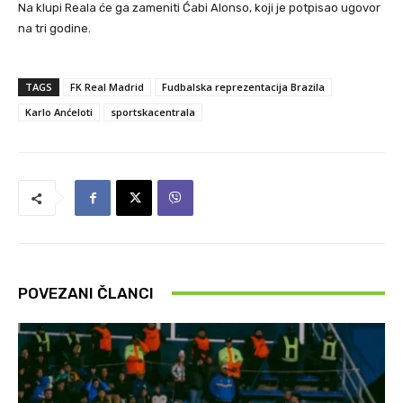
Na klupi Reala će ga zameniti Ćabi Alonso, koji je potpisao ugovor
na tri godine.
TAGS
FK Real Madrid
Fudbalska reprezentacija Brazila
Karlo Anćeloti
sportskacentrala
POVEZANI ČLANCI