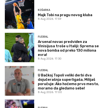
KOŠARKA
Majk Tobi na pragu novog kluba
8 Aug 2026. 17:59
FUDBAL
Arsenal novac predviđen za
Vinisijusa troše u Italiji: Sprema se
nova bomba od preko 130 miliona
evra!
8 Aug 2026. 17:30
FUDBAL
U Bačkoj Topoli veliki derbi dva
dojučerašnja superligaša, Milijaš
poručuje: Ako hoćemo prvo mesto,
moramo da gledamo sebe!
8 Aug 2026. 17:00
FUDBAL