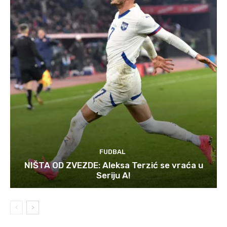
FUDBAL
NIŠTA OD ZVEZDE: Aleksa Terzić se vraća u
Seriju A!