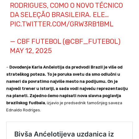
RODRIGUES, COMO O NOVO TÉCNICO
DA SELEÇÃO BRASILEIRA. ELE…
PIC.TWITTER.COM/GRW3RB1BML
— CBF FUTEBOL (@CBF_FUTEBOL)
MAY 12, 2025
–
Dovođenje Karla Ančelotija da predvodi Brazil je više od
strateškog poteza. To je poruka svetu da smo odlučni u
nameri da povratimo najviše mesto na podijumu. On je
najveći trener u istoriji, a sada vodi najveću reprezentaciju
na planeti. Zajedno ćemo napisati nova slavna poglavlja
brazilskog fudbala
, izjavio je predsednik tamošnjeg saveza
Ednaldo Rodriges.