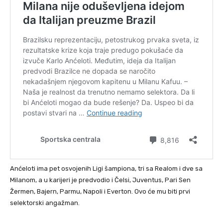
Anćeloti ima pet osvojenih Ligi šampiona, tri sa Realom i dve sa
Milanom, a u karijeri je predvodio i Čelsi, Juventus, Pari Sen
Žermen, Bajern, Parmu, Napoli i Everton. Ovo će mu biti prvi
selektorski angažman.