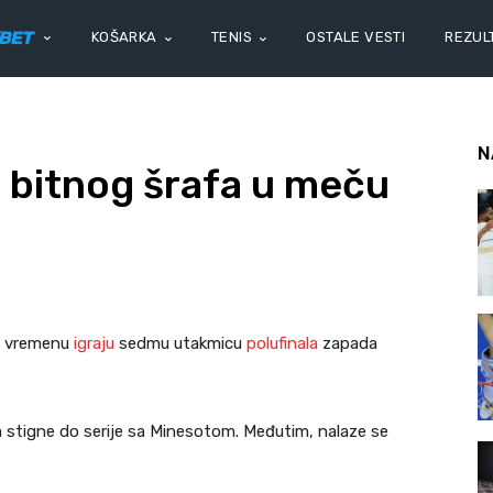
KOŠARKA
TENIS
OSTALE VESTI
REZULT
N
z bitnog šrafa u meču
m vremenu
igraju
sedmu utakmicu
polufinala
zapada
stigne do serije sa Minesotom. Međutim, nalaze se