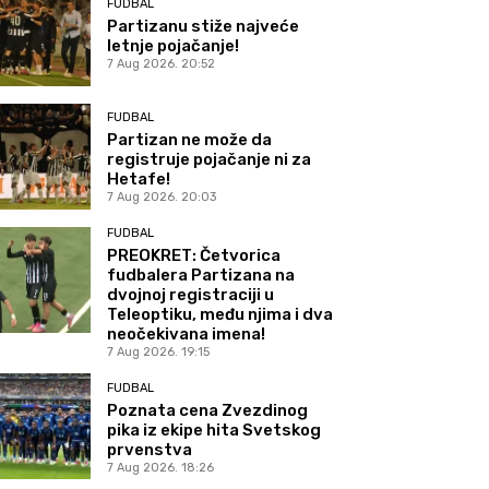
FUDBAL
Partizanu stiže najveće
letnje pojačanje!
7 Aug 2026. 20:52
FUDBAL
Partizan ne može da
registruje pojačanje ni za
Hetafe!
7 Aug 2026. 20:03
FUDBAL
PREOKRET: Četvorica
fudbalera Partizana na
dvojnoj registraciji u
Teleoptiku, među njima i dva
neočekivana imena!
7 Aug 2026. 19:15
FUDBAL
Poznata cena Zvezdinog
pika iz ekipe hita Svetskog
prvenstva
7 Aug 2026. 18:26