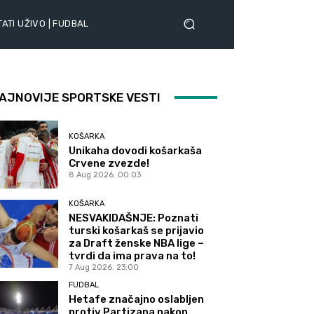
ATI UŽIVO | FUDBAL
AJNOVIJE SPORTSKE VESTI
KOŠARKA
Unikaha dovodi košarkaša
Crvene zvezde!
8 Aug 2026. 00:03
KOŠARKA
NESVAKIDAŠNJE: Poznati
turski košarkaš se prijavio
za Draft ženske NBA lige –
tvrdi da ima prava na to!
7 Aug 2026. 23:00
FUDBAL
Hetafe značajno oslabljen
protiv Partizana nakon