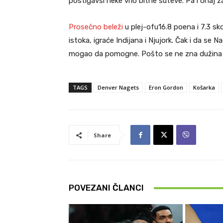
postigavši neke vrlo bitne šuteve. Pa i onaj z
Prosečno beleži
u plej-ofu16.8 poena i 7.3 s
istoka, igraće Indijana i Njujork. Čak i da se Na
mogao da pomogne. Pošto se ne zna dužina
TAGS
Denver Nagets
Eron Gordon
Košarka
Share
POVEZANI ČLANCI