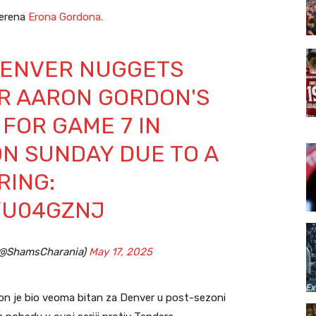
terena
Erona Gordona.
DENVER NUGGETS
R AARON GORDON'S
 FOR GAME 7 IN
N SUNDAY DUE TO A
RING:
BYU04GZNJ
(@ShamsCharania)
May 17, 2025
don je bio veoma bitan za Denver u post-sezoni