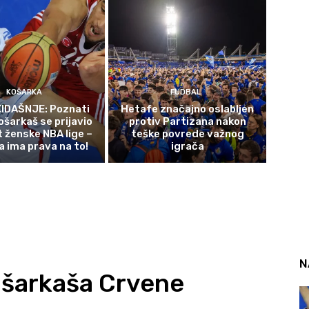
KOŠARKA
FUDBAL
IDAŠNJE: Poznati
Hetafe značajno oslabljen
ošarkaš se prijavio
protiv Partizana nakon
t ženske NBA lige –
teške povrede važnog
a ima prava na to!
igrača