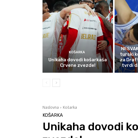
NESVAK
KOŠARKA
turski k
Unikaha dovodi košarkaša
za Draf
Crvene zvezde!
tvrdi d