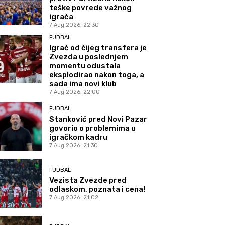
teške povrede važnog
igrača
7 Aug 2026. 22:30
FUDBAL
Igrač od čijeg transfera je
Zvezda u poslednjem
momentu odustala
eksplodirao nakon toga, a
sada ima novi klub
7 Aug 2026. 22:00
FUDBAL
Stanković pred Novi Pazar
govorio o problemima u
igračkom kadru
7 Aug 2026. 21:30
FUDBAL
Vezista Zvezde pred
odlaskom, poznata i cena!
7 Aug 2026. 21:02