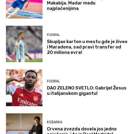
Makabija, Madar među
najplaćenijima
FUDBAL
Skupljao karton u mestu gde je živeo
i Maradona, sad pravi transfer od
20 miliona evra!
FUDBAL
DAO ZELENO SVETLO: Gabrijel Žesus
u italijanskom gigantu!
KOŠARKA
Crvena zvezda dovela jos jedno