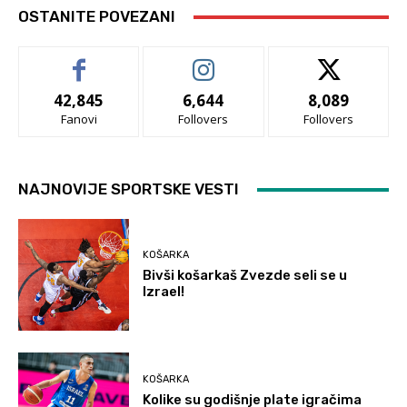
OSTANITE POVEZANI
42,845
6,644
8,089
Fanovi
Follovers
Follovers
NAJNOVIJE SPORTSKE VESTI
KOŠARKA
Bivši košarkaš Zvezde seli se u
Izrael!
KOŠARKA
Kolike su godišnje plate igračima