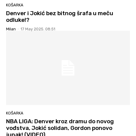
KOŠARKA
Denver i Jokić bez bitnog šrafa u meču
odluke!?
Milan
-
17 May 2025. 08:51
KOŠARKA
NBA LIGA: Denver kroz dramu do novog
vođstva, Jokić solidan, Gordon ponovo
junak! (VIDEO)