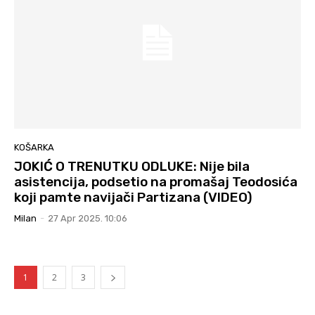
KOŠARKA
JOKIĆ O TRENUTKU ODLUKE: Nije bila
asistencija, podsetio na promašaj Teodosića
koji pamte navijači Partizana (VIDEO)
Milan
-
27 Apr 2025. 10:06
1
2
3