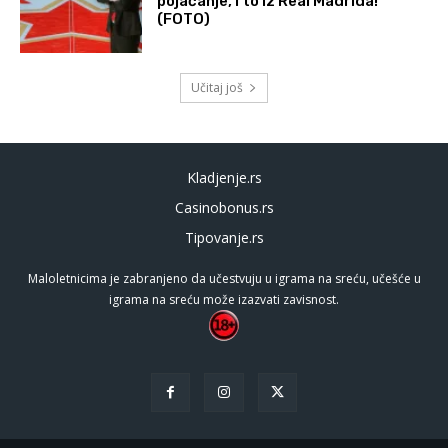
pojačanje, i to iz Real Madrida!
(FOTO)
Učitaj još
Kladjenje.rs
Casinobonus.rs
Tipovanje.rs
Maloletnicima je zabranjeno da učestvuju u igrama na sreću, učešće u
igrama na sreću može izazvati zavisnost.