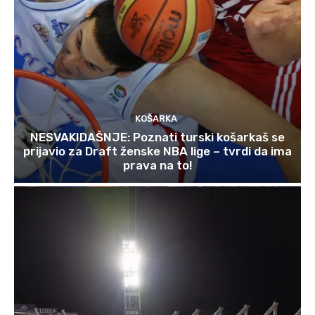
KOŠARKA
NESVAKIDAŠNJE: Poznati turski košarkaš se
prijavio za Draft ženske NBA lige – tvrdi da ima
prava na to!