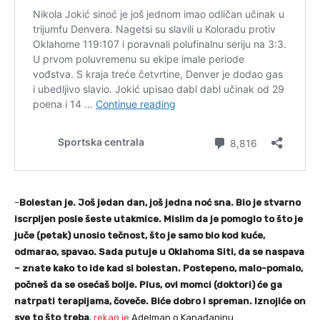
–
Bolestan je. Još jedan dan, još jedna noć sna. Bio je stvarno
iscrpljen posle šeste utakmice. Mislim da je pomoglo to što je
juče (petak) unosio tečnost, što je samo bio kod kuće,
odmarao, spavao. Sada putuje u Oklahoma Siti, da se naspava
– znate kako to ide kad si bolestan. Postepeno, malo-pomalo,
počneš da se osećaš bolje. Plus, ovi momci (doktori) će ga
natrpati terapijama, čoveče. Biće dobro i spreman. Iznojiće on
sve to što treba
,
rekao je
Adelman o Kanađaninu.