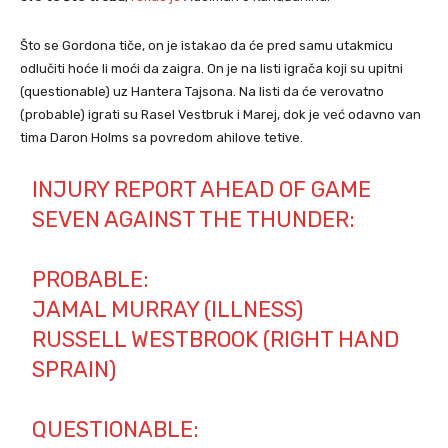
Što se Gordona tiče, on je istakao da će pred samu utakmicu
odlučiti hoće li moći da zaigra. On je na listi igrača koji su upitni
(questionable) uz Hantera Tajsona. Na listi da će verovatno
(probable) igrati su Rasel Vestbruk i Marej, dok je već odavno van
tima Daron Holms sa povredom ahilove tetive.
INJURY REPORT AHEAD OF GAME
SEVEN AGAINST THE THUNDER:
PROBABLE:
JAMAL MURRAY (ILLNESS)
RUSSELL WESTBROOK (RIGHT HAND
SPRAIN)
QUESTIONABLE: