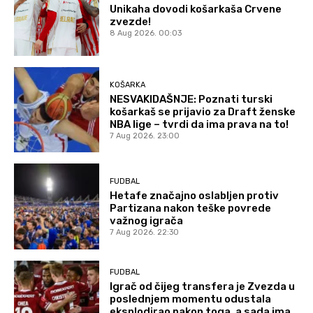
Unikaha dovodi košarkaša Crvene
zvezde!
8 Aug 2026. 00:03
KOŠARKA
NESVAKIDAŠNJE: Poznati turski
košarkaš se prijavio za Draft ženske
NBA lige – tvrdi da ima prava na to!
7 Aug 2026. 23:00
FUDBAL
Hetafe značajno oslabljen protiv
Partizana nakon teške povrede
važnog igrača
7 Aug 2026. 22:30
FUDBAL
Igrač od čijeg transfera je Zvezda u
poslednjem momentu odustala
eksplodirao nakon toga, a sada ima