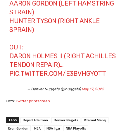
AARON GORDON (LEFT HAMSTRING
STRAIN)
HUNTER TYSON (RIGHT ANKLE
SPRAIN)
OUT:
DARON HOLMES II (RIGHT ACHILLES
TENDON REPAIR)…
PIC.TWITTER.COM/E3BVHGYOTT
— Denver Nuggets (@nuggets)
May 17, 2025
Foto:
Twitter printscreen
TAGS
Dejvid Adelman
Denver Nagets
Džamal Marej
Eron Gordon
NBA
NBA liga
NBA Playoffs