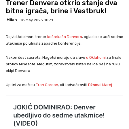
Trener Denvera otkrio stanje dva
bitna igrača, brine i Vestbruk!
Milan
18 May 2025. 10:31
Dejvid Adelman, trener
košarkaša Denvera
, oglasio se uoči sedme
utakmice polufinala zapadne konferencije.
Nakon šest susreta, Nagetsi moraju da slave
u Oklahomi
za finale
proticv Minesote. Međutim, zdravstveni bilten ne ide baš na ruku
ekipi Denvera.
Upitni za meč su
Eron Gordon
, ali i odveć roviti
Džamal Marej
.