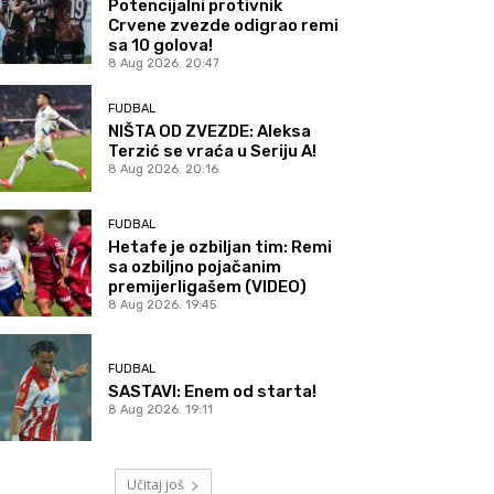
Potencijalni protivnik
Crvene zvezde odigrao remi
sa 10 golova!
8 Aug 2026. 20:47
FUDBAL
NIŠTA OD ZVEZDE: Aleksa
Terzić se vraća u Seriju A!
8 Aug 2026. 20:16
FUDBAL
Hetafe je ozbiljan tim: Remi
sa ozbiljno pojačanim
premijerligašem (VIDEO)
8 Aug 2026. 19:45
FUDBAL
SASTAVI: Enem od starta!
8 Aug 2026. 19:11
Učitaj još