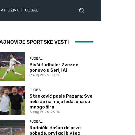
ATI UŽIVO | FUDBAL
AJNOVIJE SPORTSKE VESTI
FUDBAL
Bivši fudbaler Zvezde
ponovo u Seriji A!
9 Aug 2026. 09:11
FUDBAL
Stanković posle Pazara: Sve
nek ide na moja leđa, ona su
mnogo šira
8 Aug 2026. 23:00
FUDBAL
Radnički došao do prve
pobede, prvi gol bivšeg