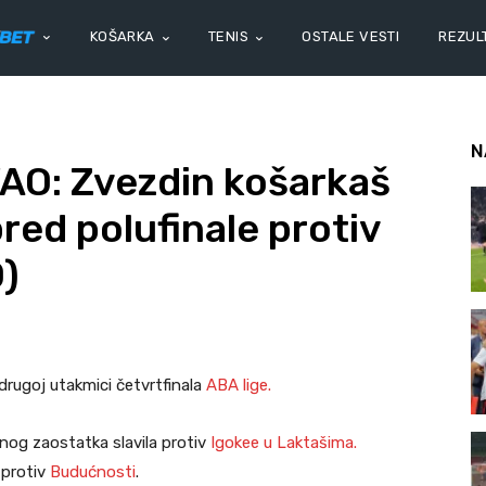
KOŠARKA
TENIS
OSTALE VESTI
REZULT
N
O: Zvezdin košarkaš
red polufinale protiv
)
rugoj utakmici četvrtfinala
ABA lige.
nog zaostatka slavila protiv
Igokee u Laktašima.
 protiv
Budućnosti
.