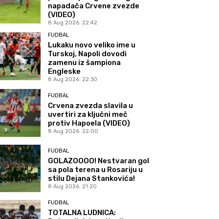
napadača Crvene zvezde
(VIDEO)
8 Aug 2026. 22:42
FUDBAL
Lukaku novo veliko ime u
Turskoj, Napoli dovodi
zamenu iz šampiona
Engleske
8 Aug 2026. 22:30
FUDBAL
Crvena zvezda slavila u
uvertiri za ključni meč
protiv Hapoela (VIDEO)
8 Aug 2026. 22:00
FUDBAL
GOLAZOOOO! Nestvaran gol
sa pola terena u Rosariju u
stilu Dejana Stankovića!
8 Aug 2026. 21:20
FUDBAL
TOTALNA LUDNICA: