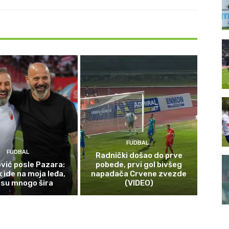
FUDBAL
FUDBAL
Radnički došao do prve
vić posle Pazara:
pobede, prvi gol bivšeg
 ide na moja leđa,
napadača Crvene zvezde
 su mnogo šira
(VIDEO)