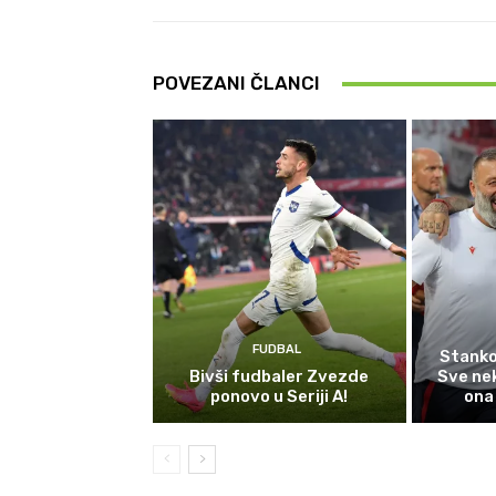
POVEZANI ČLANCI
FUDBAL
Stanko
Bivši fudbaler Zvezde
Sve nek
ponovo u Seriji A!
ona