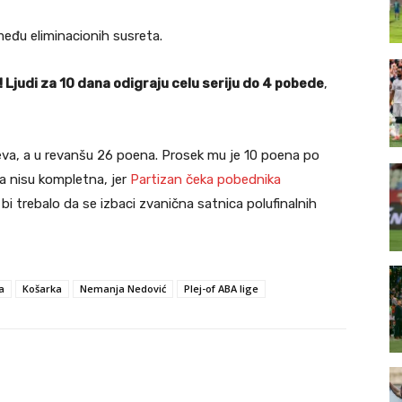
eđu eliminacionih susreta.
! Ljudi za 10 dana odigraju celu seriju do 4 pobede
,
eva, a u revanšu 26 poena. Prosek mu je 10 poena po
la nisu kompletna, jer
Partizan čeka pobednika
i trebalo da se izbaci zvanična satnica polufinalnih
a
Košarka
Nemanja Nedović
Plej-of ABA lige