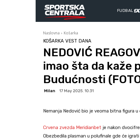
FUDBAL
Naslovna
Košarka
KOŠARKA
VEST DANA
NEDOVIĆ REAGOVA
imao šta da kaže p
Budućnosti (FOTO
Milan
17 May 2025. 10:31
Nemanja Nedović bio je veoma bitna figura u d
Crvena zvezda Meridianbet
je nakon dvocifre
Obezbedila plasman u polufinale gde će igrati