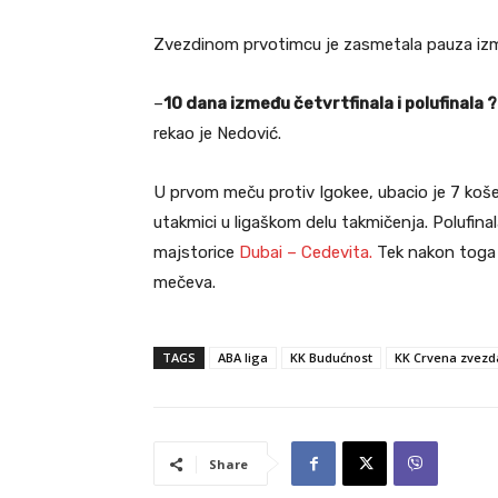
Zvezdinom prvotimcu je zasmetala pauza izm
–
10 dana između četvrtfinala i polufinala ?
rekao je Nedović.
U prvom meču protiv Igokee, ubacio je 7 koš
utakmici u ligaškom delu takmičenja. Polufina
majstorice
Dubai – Cedevita.
Tek nakon toga b
mečeva.
TAGS
ABA liga
KK Budućnost
KK Crvena zvezd
Share