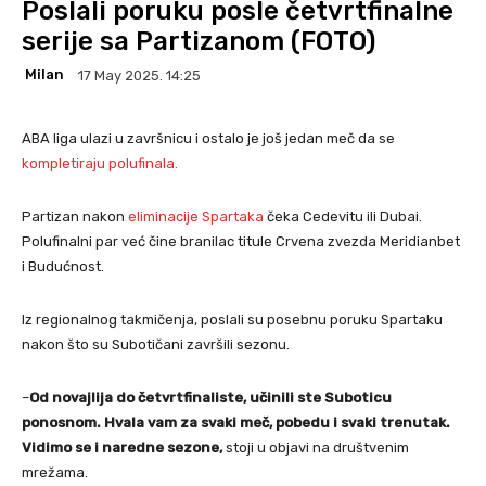
Poslali poruku posle četvrtfinalne
serije sa Partizanom (FOTO)
Milan
17 May 2025. 14:25
ABA liga ulazi u završnicu i ostalo je još jedan meč da se
kompletiraju polufinala.
Partizan nakon
eliminacije Spartaka
čeka Cedevitu ili Dubai.
Polufinalni par već čine branilac titule Crvena zvezda Meridianbet
i Budućnost.
Iz regionalnog takmičenja, poslali su posebnu poruku Spartaku
nakon što su Subotičani završili sezonu.
–
Od novajlija do četvrtfinaliste, učinili ste Suboticu
ponosnom. Hvala vam za svaki meč, pobedu i svaki trenutak.
Vidimo se i naredne sezone,
stoji u objavi na društvenim
mrežama.