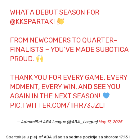
WHAT A DEBUT SEASON FOR
@KKSPARTAK
!
FROM NEWCOMERS TO QUARTER-
FINALISTS – YOU’VE MADE SUBOTICA
PROUD.
THANK YOU FOR EVERY GAME, EVERY
MOMENT, EVERY WIN, AND SEE YOU
AGAIN IN THE NEXT SEASON!
PIC.TWITTER.COM/IIHR73JZLI
— AdmiralBet ABA League (@ABA_League)
May 17, 2025
Spartak je u plej-of ABA ušao sa sedme pozicije sa skorom 17:13 i