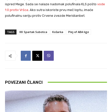
ispred Mege. Sada se nalaze nadomak polufinala KLS pošto
vode
1:0 protiv Vršca
. Ako sutra iskoriste prvu meč loptu, imaće
polufinalnu seriju protiv Crvene zvezde Meridianbet.
TAGS
KK Spartak Subotica
Košarka
Plej-of ABA lige
POVEZANI ČLANCI