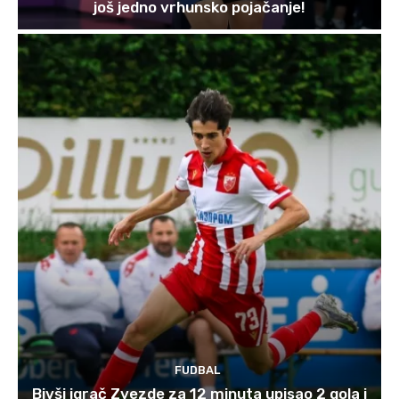
još jedno vrhunsko pojačanje!
FUDBAL
Bivši igrač Zvezde za 12 minuta upisao 2 gola i