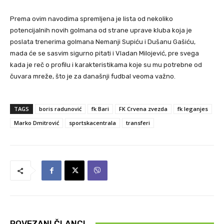
Prema ovim navodima spremljena je lista od nekoliko
potencijalnih novih golmana od strane uprave kluba koja je
poslata trenerima golmana Nemanji Supiću i Dušanu Gašiću,
mada će se sasvim sigurno pitati i Vladan Milojević, pre svega
kada je reč o profilu i karakteristikama koje su mu potrebne od
čuvara mreže, što je za današnji fudbal veoma važno.
TAGS
boris radunović
fk Bari
FK Crvena zvezda
fk leganjes
Marko Dmitrović
sportskacentrala
transferi
POVEZANI ČLANCI