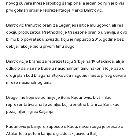
novog čuvara mreže srpskog šampiona, a jedan od njih je bivši
prvi golman srpske reprezentacije Marko Dmitrović.
Dmitrović trenutno brani za Leganjes i ističe mu ugovor, ali ima
opciju produžetka. Prethodno je tri sezone branio u Sevilji, a ovo
bi mu bio povratak u Zvezdu, koju je napustio 2013. godine bez
debija, iako je bio u prvom timu dugo.
Dmitrović je branio za reprezetaciju Srbije na 19 utakmica, ali je
odlučio da više ne bude u nacionalnom timu nakon što je pao u
drugi plan kod Dragana Stojkovića i izgubio mesto prvog čuvara
mreže nacionalnog tima.
Drugo ime koje se pominje je Boris Radunović, bivši mladi
reprezentativac naše zemlje, koji trenutno brani za Bari, kao
pozajmljeni igrač Kaljarija.
Radunović je karijeru započeo u Radu, nakon čega je prešao u
Atalantu, a potom karijeru grado isključivo u Italiji.