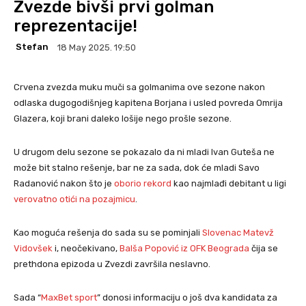
Zvezde bivši prvi golman
reprezentacije!
Stefan
18 May 2025. 19:50
Crvena zvezda muku muči sa golmanima ove sezone nakon
odlaska dugogodišnjeg kapitena Borjana i usled povreda Omrija
Glazera, koji brani daleko lošije nego prošle sezone.
U drugom delu sezone se pokazalo da ni mladi Ivan Guteša ne
može bit stalno rešenje, bar ne za sada, dok će mladi Savo
Radanović nakon što je
oborio rekord
kao najmlađi debitant u ligi
verovatno otići na pozajmicu
.
Kao moguća rešenja do sada su se pominjali
Slovenac Matevž
Vidovšek
i, neočekivano,
Balša Popović iz OFK Beograda
čija se
prethdona epizoda u Zvezdi završila neslavno.
Sada “
MaxBet sport
” donosi informaciju o još dva kandidata za