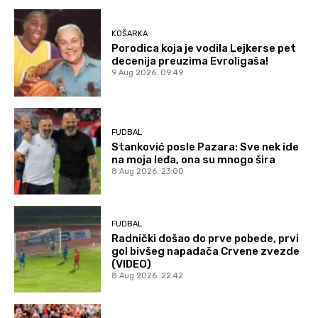
KOŠARKA
Porodica koja je vodila Lejkerse pet
decenija preuzima Evroligaša!
9 Aug 2026. 09:49
FUDBAL
Stanković posle Pazara: Sve nek ide
na moja leđa, ona su mnogo šira
8 Aug 2026. 23:00
FUDBAL
Radnički došao do prve pobede, prvi
gol bivšeg napadača Crvene zvezde
(VIDEO)
8 Aug 2026. 22:42