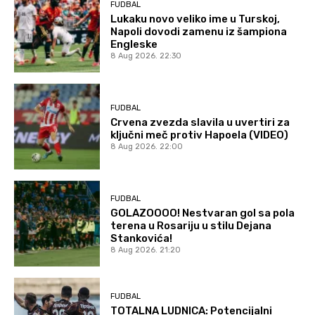
FUDBAL
Lukaku novo veliko ime u Turskoj,
Napoli dovodi zamenu iz šampiona
Engleske
8 Aug 2026. 22:30
FUDBAL
Crvena zvezda slavila u uvertiri za
ključni meč protiv Hapoela (VIDEO)
8 Aug 2026. 22:00
FUDBAL
GOLAZOOOO! Nestvaran gol sa pola
terena u Rosariju u stilu Dejana
Stankovića!
8 Aug 2026. 21:20
FUDBAL
TOTALNA LUDNICA: Potencijalni