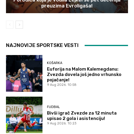
preuzima Evroligaša!
NAJNOVIJE SPORTSKE VESTI
KOŠARKA
Euforija na Malom Kalemegdanu:
Zvezda dovela još jedno vrhunsko
pojačanje!
9 Aug 2026. 10:58
FUDBAL
Bivši igrač Zvezde za 12 minuta
upisao 2 gola i asistenciju!
9 Aug 2026. 10:23