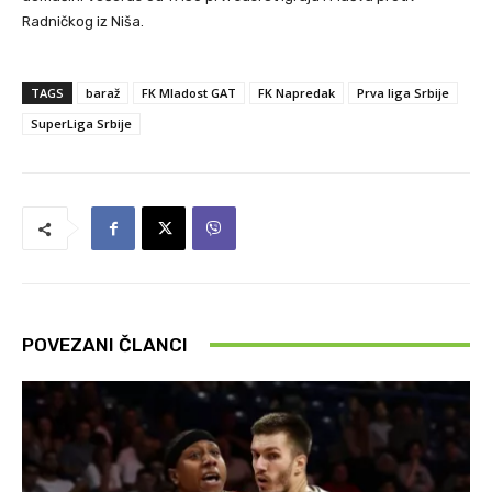
Radničkog iz Niša.
TAGS
baraž
FK Mladost GAT
FK Napredak
Prva liga Srbije
SuperLiga Srbije
POVEZANI ČLANCI