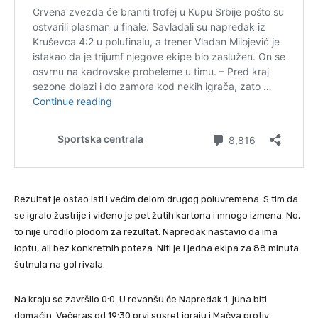
Rezultat je ostao isti i većim delom drugog poluvremena. S tim da
se igralo žustrije i viđeno je pet žutih kartona i mnogo izmena. No,
to nije urodilo plodom za rezultat. Napredak nastavio da ima
loptu, ali bez konkretnih poteza. Niti je i jedna ekipa za 88 minuta
šutnula na gol rivala.
Na kraju se završilo 0:0. U revanšu će Napredak 1. juna biti
domaćin. Večeras od 19:30 prvi susret igraju i Mačva protiv