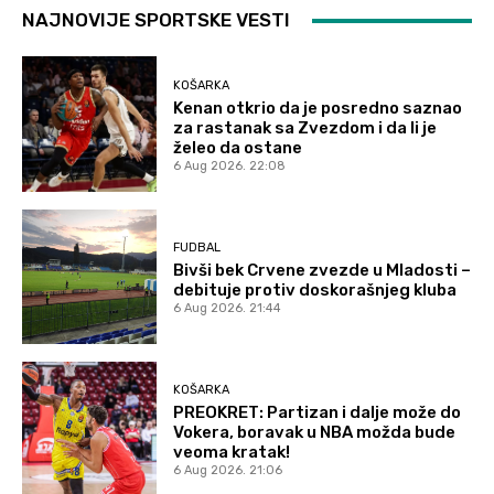
NAJNOVIJE SPORTSKE VESTI
KOŠARKA
Kenan otkrio da je posredno saznao
za rastanak sa Zvezdom i da li je
želeo da ostane
6 Aug 2026. 22:08
FUDBAL
Bivši bek Crvene zvezde u Mladosti –
debituje protiv doskorašnjeg kluba
6 Aug 2026. 21:44
KOŠARKA
PREOKRET: Partizan i dalje može do
Vokera, boravak u NBA možda bude
veoma kratak!
6 Aug 2026. 21:06