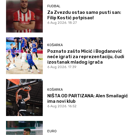
FUDBAL
Za Zvezdu ostao samo pusti san:
Filip Kostić potpisao!
6 Aug 2026. 18:27
KOŠARKA
Poznato zašto Micić i Bogdanović
neće igrati za reprezentaciju, čudi
izostanak mladog igrača
6 Aug 2026. 17:39
KOŠARKA
NIŠTA OD PARTIZANA: Alen Smailagić
ima novi klub
6 Aug 2026. 16:52
EURO