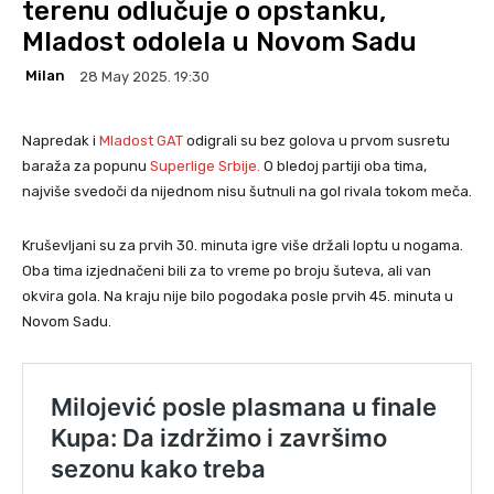
terenu odlučuje o opstanku,
Mladost odolela u Novom Sadu
Milan
28 May 2025. 19:30
Napredak i
Mladost GAT
odigrali su bez golova u prvom susretu
baraža za popunu
Superlige Srbije.
O bledoj partiji oba tima,
najviše svedoči da nijednom nisu šutnuli na gol rivala tokom meča.
Kruševljani su za prvih 30. minuta igre više držali loptu u nogama.
Oba tima izjednačeni bili za to vreme po broju šuteva, ali van
okvira gola. Na kraju nije bilo pogodaka posle prvih 45. minuta u
Novom Sadu.