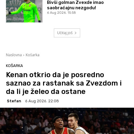
Bivši golman Zvexde imao
saobraćajnu nezgodu!
6 Aug 2026. 15:58
Učitaj još