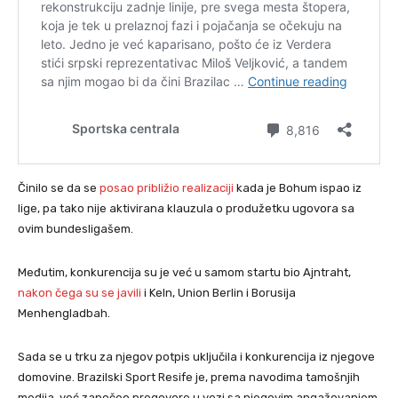
Činilo se da se
posao približio realizaciji
kada je Bohum ispao iz
lige, pa tako nije aktivirana klauzula o produžetku ugovora sa
ovim bundesligašem.
Međutim, konkurencija su je već u samom startu bio Ajntraht,
nakon čega su se javili
i Keln, Union Berlin i Borusija
Menhengladbah.
Sada se u trku za njegov potpis uključila i konkurencija iz njegove
domovine. Brazilski Sport Resife je, prema navodima tamošnjih
medija, već započeo pregovore u vezi sa njegovim angažovanjem,