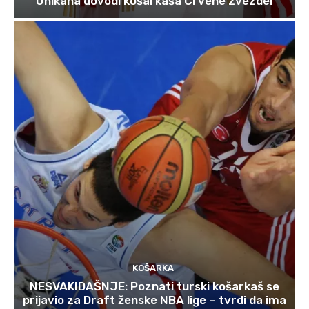
Unikaha dovodi košarkaša Crvene zvezde!
KOŠARKA
NESVAKIDAŠNJE: Poznati turski košarkaš se
prijavio za Draft ženske NBA lige – tvrdi da ima