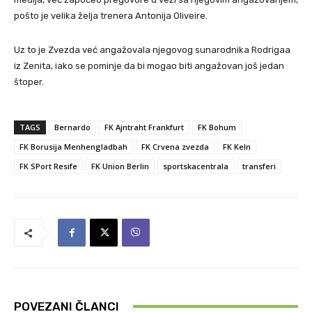
pošto je velika želja trenera Antonija Oliveire.
Uz to je Zvezda već angažovala njegovog sunarodnika Rodrigaa
iz Zenita, iako se pominje da bi mogao biti angažovan još jedan
štoper.
TAGS
Bernardo
FK Ajntraht Frankfurt
FK Bohum
FK Borusija Menhengladbah
FK Crvena zvezda
FK Keln
FK SPort Resife
FK Union Berlin
sportskacentrala
transferi
POVEZANI ČLANCI