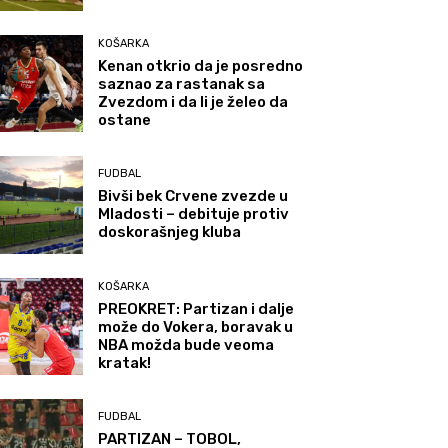
KOŠARKA
Kenan otkrio da je posredno
saznao za rastanak sa
Zvezdom i da li je želeo da
ostane
FUDBAL
Bivši bek Crvene zvezde u
Mladosti – debituje protiv
doskorašnjeg kluba
KOŠARKA
PREOKRET: Partizan i dalje
može do Vokera, boravak u
NBA možda bude veoma
kratak!
FUDBAL
PARTIZAN – TOBOL,