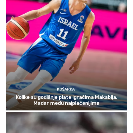
KOŠARKA
Kolike su godišnje plate igračima Makabija,
Madar među najplaćenijima