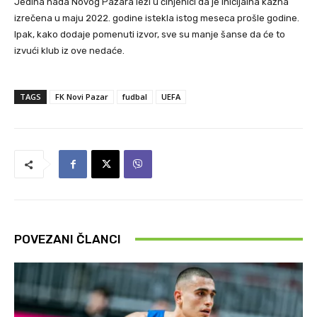
Jedina nada Novog Pazara leži u činjenici da je inicijalna kazna
izrečena u maju 2022. godine istekla istog meseca prošle godine.
Ipak, kako dodaje pomenuti izvor, sve su manje šanse da će to
izvući klub iz ove nedaće.
TAGS
FK Novi Pazar
fudbal
UEFA
POVEZANI ČLANCI