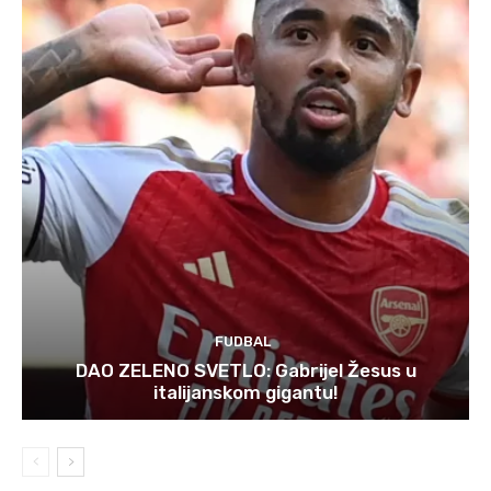
FUDBAL
DAO ZELENO SVETLO: Gabrijel Žesus u
italijanskom gigantu!