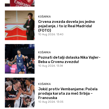
KOŠARKA
Crvena zvezda dovela jos jedno
pojačanje, i to iz Real Madrida!
(FOTO)
10 Aug 2026. 13:40
KOŠARKA
Poznati detalji dolaska Nika Vajler-
Beba u Crvenu zvezdu!
10 Aug 2026. 13:34
KOŠARKA
Jokić protiv Vembanjame: Počela
prodaja karata za meč Srbija –
Francuska
10 Aug 2026. 13:05