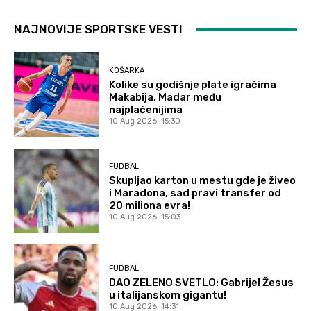
NAJNOVIJE SPORTSKE VESTI
KOŠARKA
Kolike su godišnje plate igračima
Makabija, Madar među
najplaćenijima
10 Aug 2026. 15:30
FUDBAL
Skupljao karton u mestu gde je živeo
i Maradona, sad pravi transfer od
20 miliona evra!
10 Aug 2026. 15:03
FUDBAL
DAO ZELENO SVETLO: Gabrijel Žesus
u italijanskom gigantu!
10 Aug 2026. 14:31