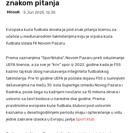
znakom pitanja
MilosN
5 Jun 2025. 12:35
Evropska kuća fudbala dovela je pod znak pitanja licencu za
učešće u međunarodnim takmičenjima koju je srpska kuća
fudbala izdala FK Novom Pazaru.
Prema saznanjima “Sportkluba”, Novom Pazaru preti oduzimanje
UEFA licence, a za sve je “kriv” spor iz 2022. godine kada je FSS
kaznio taj klub zbog narušavanja integriteta fudbalskog
takmičenja. Pre tri godine UEFA je poslala dojavu FSS o sumnjivim
dešavanjima na meču 30. kola Superlige između Novog Pazara i
Radnika, posle čega su kažnjeni novčano sa 10 miliona dinara i
uslovno sa šest bodova u naredne dve godine. Prema
pravilnicima evropske kuće fudbala, klubovi pod uslovnim
kaznama u desetogodišnjem periodu imaju i opterećenje u vidu
jedne zabrane izlaska u Evropu, javlja
Sport klub.