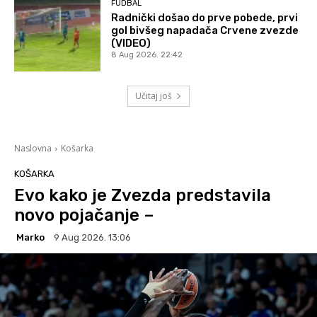
FUDBAL
Radnički došao do prve pobede, prvi
gol bivšeg napadača Crvene zvezde
(VIDEO)
8 Aug 2026. 22:42
Učitaj još