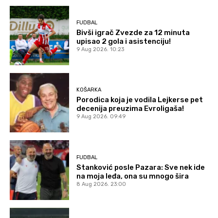
FUDBAL
Bivši igrač Zvezde za 12 minuta
upisao 2 gola i asistenciju!
9 Aug 2026. 10:23
KOŠARKA
Porodica koja je vodila Lejkerse pet
decenija preuzima Evroligaša!
9 Aug 2026. 09:49
FUDBAL
Stanković posle Pazara: Sve nek ide
na moja leđa, ona su mnogo šira
8 Aug 2026. 23:00