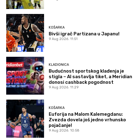
KOŠARKA
Bivši igrač Partizana u Japanu!
9 Aug 2026. 11:51
KLADIONICA
Budućnost sportskog klađenja je
stigla – AI sastavlja tiket, a Meridian
donosi cashback pogodnost
9 Aug 2026. 11:29
KOŠARKA
Euforija na Malom Kalemegdanu:
Zvezda dovela još jedno vrhunsko
pojačanje!
9 Aug 2026. 10:58