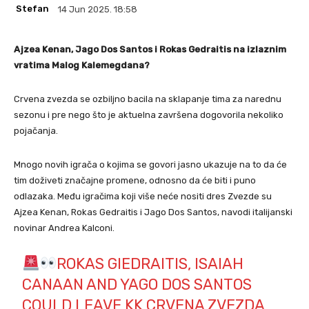
Stefan
14 Jun 2025. 18:58
Ajzea Kenan, Jago Dos Santos i Rokas Gedraitis na izlaznim
vratima Malog Kalemegdana?
Crvena zvezda se ozbiljno bacila na sklapanje tima za narednu
sezonu i pre nego što je aktuelna završena dogovorila nekoliko
pojačanja.
Mnogo novih igrača o kojima se govori jasno ukazuje na to da će
tim doživeti značajne promene, odnosno da će biti i puno
odlazaka. Među igračima koji više neće nositi dres Zvezde su
Ajzea Kenan, Rokas Gedraitis i Jago Dos Santos, navodi italijanski
novinar Andrea Kalconi.
ROKAS GIEDRAITIS, ISAIAH
CANAAN AND YAGO DOS SANTOS
COULD LEAVE KK CRVENA ZVEZDA