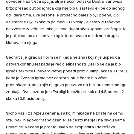
doveden kao treća opcija, ali je nakon odlaska Duška Ivanovića
brzo prešao put od igrača koji nije bio u sastavu ekipe do jednog
od lidera tima. Ove sezone je prosečno beležio 6,3 poena, 3,3
asistencije i 1,6 skokova po meču u Evroligi, a često je rešavao
neizvesne završnice. Iako je imao dugoročan ugovor, prošlog leta
je potpisao novi usled velikog interesovanja od strane drugih
klubova za njega.
Gedraitis je igrač sa kojim se nikada ne zna i koji nije uspeo da
ostvari kontinuitet kada je reč o efikasnosti. Desilo se da je bio
igrač utakmice u neverovatnoj pobedi protiv Olimpijakosa u Pireju,
kada je Zvezda igrala bez centara, ali je često bio vičan
promašajima, bez kojih njegovo prisustvo na terenu nema mnogo
značaja. Ove sezone je u Evroligi beležio prosek od 4,8 poena, 2
skoka i 0,8 asistencija.
Slično važi i za Ajzeu Kenana, sa kojim nikada ne znate na čemu
ste. Ipak, njegovo “raspoloženje” se često menja i na nivou same
utakmice. Nekada je prosto umeo da eksplodira i da rešava
utakmice neverovatnim šutevima, ali je često srljao bespotrebno.