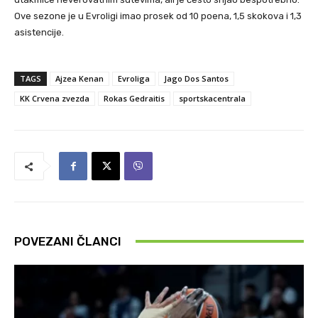
Ove sezone je u Evroligi imao prosek od 10 poena, 1,5 skokova i 1,3
asistencije.
TAGS
Ajzea Kenan
Evroliga
Jago Dos Santos
KK Crvena zvezda
Rokas Gedraitis
sportskacentrala
POVEZANI ČLANCI