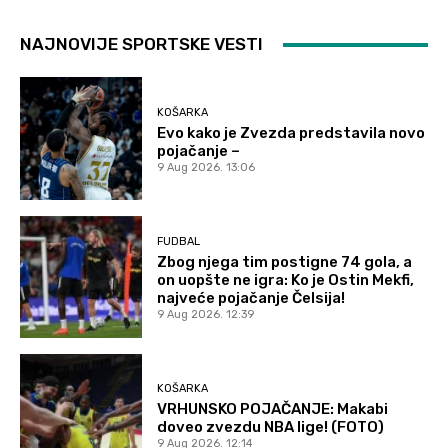
NAJNOVIJE SPORTSKE VESTI
KOŠARKA
Evo kako je Zvezda predstavila novo
pojačanje –
9 Aug 2026. 13:06
FUDBAL
Zbog njega tim postigne 74 gola, a
on uopšte ne igra: Ko je Ostin Mekfi,
najveće pojačanje Čelsija!
9 Aug 2026. 12:39
KOŠARKA
VRHUNSKO POJAČANJE: Makabi
doveo zvezdu NBA lige! (FOTO)
9 Aug 2026. 12:14