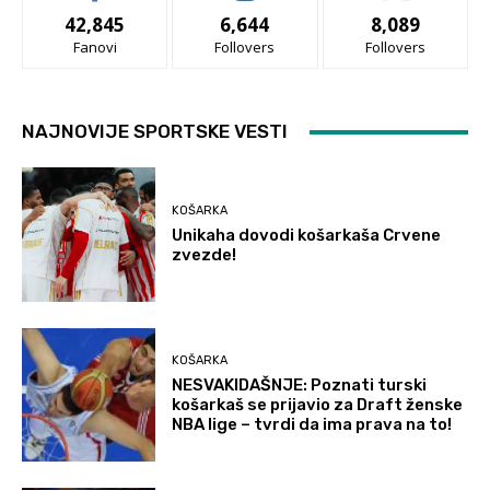
42,845
6,644
8,089
Fanovi
Follovers
Follovers
NAJNOVIJE SPORTSKE VESTI
KOŠARKA
Unikaha dovodi košarkaša Crvene
zvezde!
KOŠARKA
NESVAKIDAŠNJE: Poznati turski
košarkaš se prijavio za Draft ženske
NBA lige – tvrdi da ima prava na to!