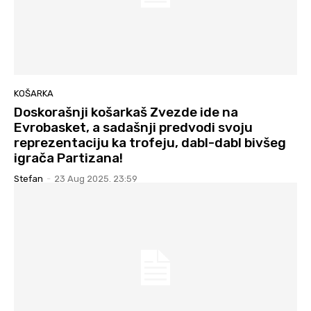
KOŠARKA
Doskorašnji košarkaš Zvezde ide na
Evrobasket, a sadašnji predvodi svoju
reprezentaciju ka trofeju, dabl-dabl bivšeg
igrača Partizana!
Stefan
-
23 Aug 2025. 23:59