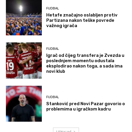
FUDBAL
Hetafe značajno oslabljen protiv
Partizana nakon teške povrede
važnog igrača
FUDBAL
Igrač od čijeg transfera je Zvezda u
poslednjem momentu odustala
eksplodirao nakon toga, a sada ima
novi klub
FUDBAL
Stanković pred Novi Pazar govorio o
problemima u igračkom kadru
Učitaj još