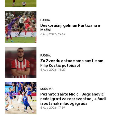
FUDBAL
Doskorašnji golman Partizana u
Mačvi
6 Aug 2026. 19:13
FUDBAL
Za Zvezdu ostao samo pusti san:
Filip Kostić potpisao!
6 Aug 2026. 18:27
KOŠARKA
Poznato zašto Micić i Bogdanović
neće igrati za reprezentaciju, čudi
izostanak mladog igrača
6 Aug 2026. 17:39