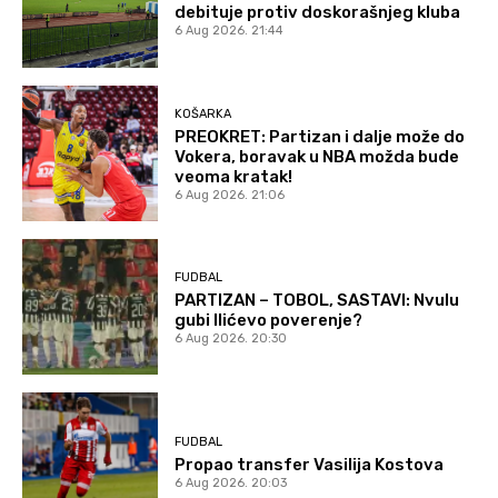
debituje protiv doskorašnjeg kluba
6 Aug 2026. 21:44
KOŠARKA
PREOKRET: Partizan i dalje može do
Vokera, boravak u NBA možda bude
veoma kratak!
6 Aug 2026. 21:06
FUDBAL
PARTIZAN – TOBOL, SASTAVI: Nvulu
gubi Ilićevo poverenje?
6 Aug 2026. 20:30
FUDBAL
Propao transfer Vasilija Kostova
6 Aug 2026. 20:03