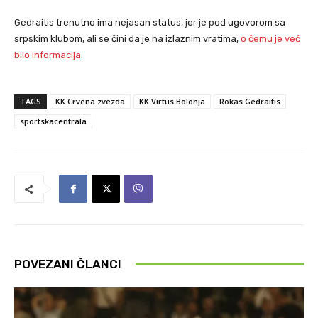
Gedraitis trenutno ima nejasan status, jer je pod ugovorom sa
srpskim klubom, ali se čini da je na izlaznim vratima,
o čemu je već
bilo informacija.
TAGS
KK Crvena zvezda
KK Virtus Bolonja
Rokas Gedraitis
sportskacentrala
POVEZANI ČLANCI