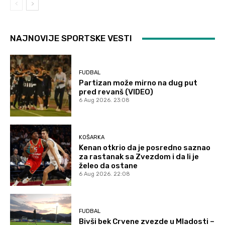
NAJNOVIJE SPORTSKE VESTI
FUDBAL
Partizan može mirno na dug put
pred revanš (VIDEO)
6 Aug 2026. 23:08
KOŠARKA
Kenan otkrio da je posredno saznao
za rastanak sa Zvezdom i da li je
želeo da ostane
6 Aug 2026. 22:08
FUDBAL
Bivši bek Crvene zvezde u Mladosti –