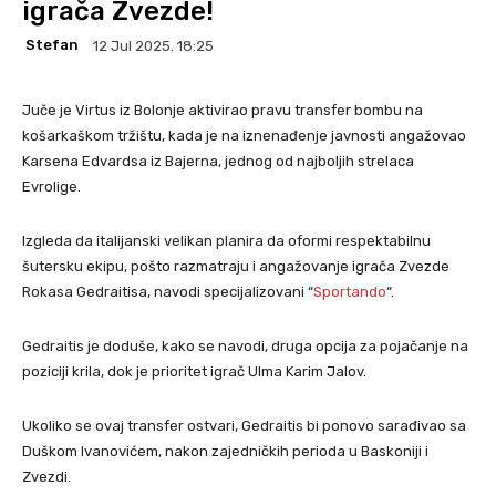
igrača Zvezde!
Stefan
12 Jul 2025. 18:25
Juče je Virtus iz Bolonje aktivirao pravu transfer bombu na
košarkaškom tržištu, kada je na iznenađenje javnosti angažovao
Karsena Edvardsa iz Bajerna, jednog od najboljih strelaca
Evrolige.
Izgleda da italijanski velikan planira da oformi respektabilnu
šutersku ekipu, pošto razmatraju i angažovanje igrača Zvezde
Rokasa Gedraitisa, navodi specijalizovani “
Sportando
“.
Gedraitis je doduše, kako se navodi, druga opcija za pojačanje na
poziciji krila, dok je prioritet igrač Ulma Karim Jalov.
Ukoliko se ovaj transfer ostvari, Gedraitis bi ponovo sarađivao sa
Duškom Ivanovićem, nakon zajedničkih perioda u Baskoniji i
Zvezdi.