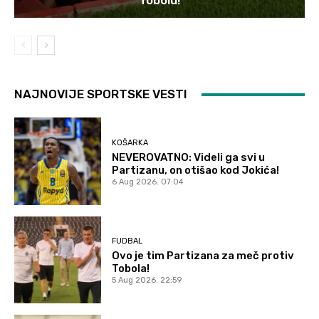
Tobolu!
NAJNOVIJE SPORTSKE VESTI
KOŠARKA
NEVEROVATNO: Videli ga svi u
Partizanu, on otišao kod Jokića!
6 Aug 2026. 07:04
FUDBAL
Ovo je tim Partizana za meč protiv
Tobola!
5 Aug 2026. 22:59