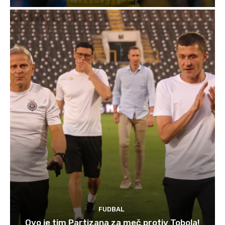
FUDBAL
Ovo je tim Partizana za meč protiv Tobola!