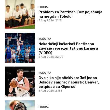
FUDBAL
Problem za Partizan: Bez pojačanja
na megdan Tobolu!
5 Aug 2026. 22:34
KOŠARKA
Nekadašnji košarkaš Partizana
završio reprezentativnu karijeru
(VIDEO)
5 Aug 2026. 22:09
KOŠARKA
Ovo niko nije očekivao: Još jedan
Jokićev saigrač napustio Denver,
potpisao za Kliperse!
5 Aug 2026. 21:38
FUDBAL