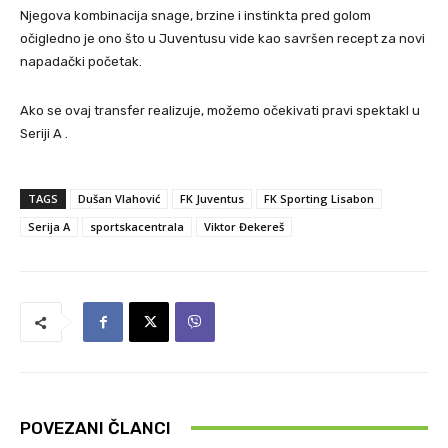
Njegova kombinacija snage, brzine i instinkta pred golom
očigledno je ono što u Juventusu vide kao savršen recept za novi
napadački početak.
Ako se ovaj transfer realizuje, možemo očekivati pravi spektakl u
Seriji A .
TAGS
Dušan Vlahović
FK Juventus
FK Sporting Lisabon
Serija A
sportskacentrala
Viktor Đekereš
POVEZANI ČLANCI