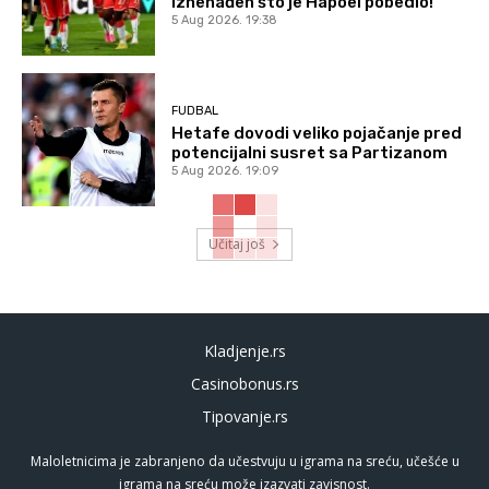
iznenađen što je Hapoel pobedio!
5 Aug 2026. 19:38
FUDBAL
Hetafe dovodi veliko pojačanje pred
potencijalni susret sa Partizanom
5 Aug 2026. 19:09
Učitaj još
Kladjenje.rs
Casinobonus.rs
Tipovanje.rs
Maloletnicima je zabranjeno da učestvuju u igrama na sreću, učešće u
igrama na sreću može izazvati zavisnost.