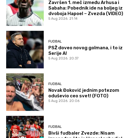
Završen 1. meč između Arhusa i
Sabaha: Pobednik ide na boljeg iz
dvoboja Hapoel – Zvezda (VIDEO)
5 Aug 2026. 21:14
FUDBAL
PSŽ doveo novog golmana, i to iz
Serije A!
5 Aug 2026. 20:37
FUDBAL
Novak Đoković jednim potezom
oduševio ceo svet! (FOTO)
5 Aug 2026. 20:06
FUDBAL
Bivši fudbaler Zvezde: Nisam