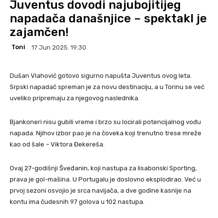
Juventus dovodi najubojitijeg
napadača današnjice – spektakl je
zajamčen!
Toni
17 Jun 2025. 19:30
Dušan Vlahović gotovo sigurno napušta Juventus ovog leta.
Srpski napadač spreman je za novu destinaciju, a u Torinu se već
uveliko pripremaju za njegovog naslednika.
Bjankoneri nisu gubili vreme i brzo su locirali potencijalnog vođu
napada. Njihov izbor pao je na čoveka koji trenutno trese mreže
kao od šale – Viktora Đekereša.
Ovaj 27-godišnji Šveđanin, koji nastupa za lisabonski Sporting,
prava je gol-mašina. U Portugalu je doslovno eksplodirao. Već u
prvoj sezoni osvojio je srca navijača, a dve godine kasnije na
kontu ima čudesnih 97 golova u 102 nastupa.