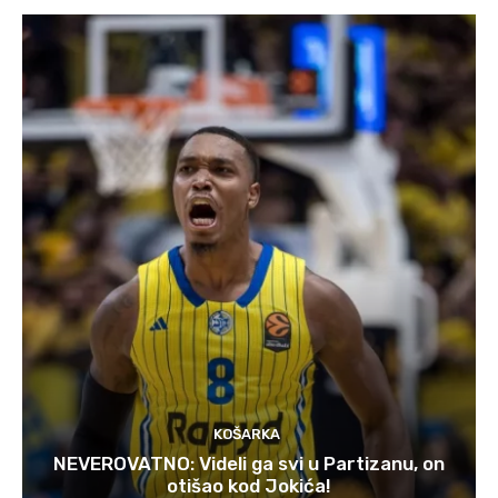
KOŠARKA
NEVEROVATNO: Videli ga svi u Partizanu, on
otišao kod Jokića!