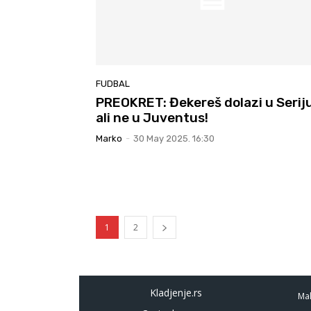
FUDBAL
PREOKRET: Đekereš dolazi u Seriju
ali ne u Juventus!
Marko
-
30 May 2025. 16:30
1
2
Kladjenje.rs
Mal