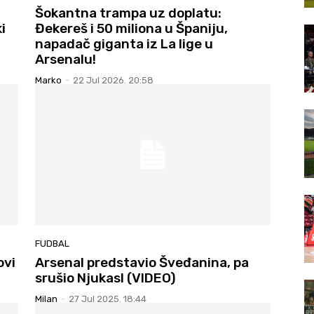
Šokantna trampa uz doplatu:
i
Đekereš i 50 miliona u Španiju,
napadač giganta iz La lige u
Arsenalu!
Marko
-
22 Jul 2026. 20:58
FUDBAL
ovi
Arsenal predstavio Šveđanina, pa
srušio Njukasl (VIDEO)
Milan
-
27 Jul 2025. 18:44