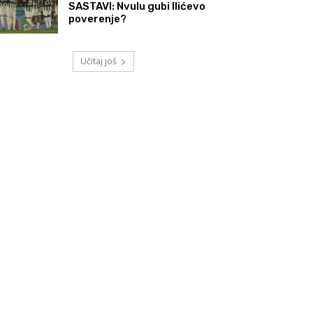
SASTAVI: Nvulu gubi Ilićevo
poverenje?
Učitaj još