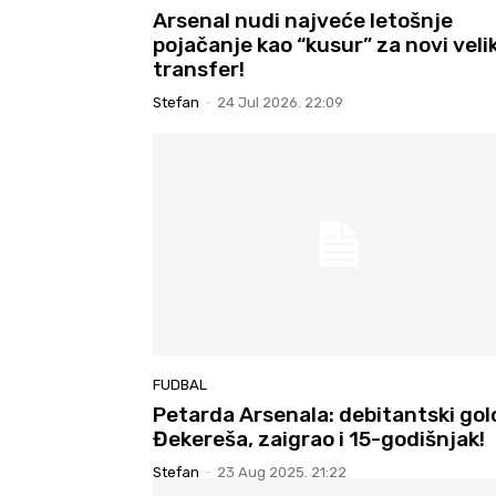
Arsenal nudi najveće letošnje
pojačanje kao “kusur” za novi velik
transfer!
Stefan
-
24 Jul 2026. 22:09
FUDBAL
Petarda Arsenala: debitantski gol
Đekereša, zaigrao i 15-godišnjak!
Stefan
-
23 Aug 2025. 21:22