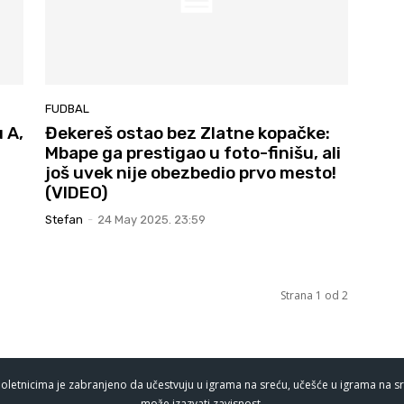
FUDBAL
 A,
Đekereš ostao bez Zlatne kopačke:
Mbape ga prestigao u foto-finišu, ali
još uvek nije obezbedio prvo mesto!
(VIDEO)
Stefan
-
24 May 2025. 23:59
Strana 1 od 2
oletnicima je zabranjeno da učestvuju u igrama na sreću, učešće u igrama na sr
može izazvati zavisnost.