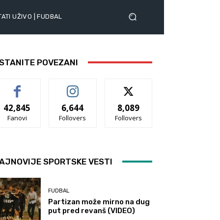
ATI UŽIVO | FUDBAL
STANITE POVEZANI
42,845
6,644
8,089
Fanovi
Follovers
Follovers
AJNOVIJE SPORTSKE VESTI
FUDBAL
Partizan može mirno na dug
put pred revanš (VIDEO)