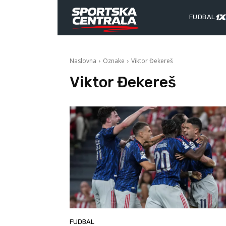
FUDBAL
Naslovna
Oznake
Viktor Đekereš
Viktor Đekereš
FUDBAL