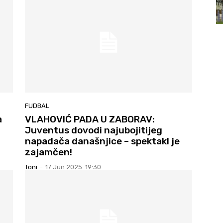
FUDBAL
a
VLAHOVIĆ PADA U ZABORAV:
Juventus dovodi najubojitijeg
napadača današnjice – spektakl je
zajamčen!
Toni
-
17 Jun 2025. 19:30