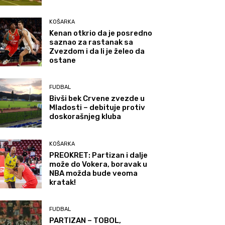
KOŠARKA
Kenan otkrio da je posredno
saznao za rastanak sa
Zvezdom i da li je želeo da
ostane
FUDBAL
Bivši bek Crvene zvezde u
Mladosti – debituje protiv
doskorašnjeg kluba
KOŠARKA
PREOKRET: Partizan i dalje
može do Vokera, boravak u
NBA možda bude veoma
kratak!
FUDBAL
PARTIZAN – TOBOL,