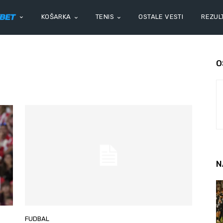
KOŠARKA
TENIS
OSTALE VESTI
REZULT
O
N
FUDBAL