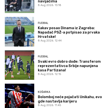
navijačima
8 Aug 2026. 13:18
FUDBAL
Kakav posao Dinama iz Zagreba:
Napadač PSŽ-a potpisao za prvaka
Hrvatske!
8 Aug 2026. 12:44
FUDBAL
Svaki evro dobro dođe: Transferom
reprezentativca Srbije napunjena
kasa Partizana!
8 Aug 2026. 12:15
KOŠARKA
Bolomboj neće pojačati Unikahu, evo
gde nastavlja karijeru
8 Aug 2026. 11:45