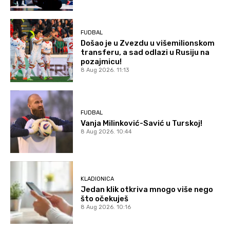
FUDBAL
Došao je u Zvezdu u višemilionskom
transferu, a sad odlazi u Rusiju na
pozajmicu!
8 Aug 2026. 11:13
FUDBAL
Vanja Milinković-Savić u Turskoj!
8 Aug 2026. 10:44
KLADIONICA
Jedan klik otkriva mnogo više nego
što očekuješ
8 Aug 2026. 10:16