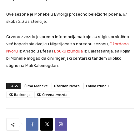
Ove sezone je Moneke u Evroligi prosečno beležio 14 poena, 6,1
skok i 2,3 asistencije.
Crvena zvezda je, prema informacijama koje su stigle, praktično
već kaparisala dvojicu Nigerijaca za narednu sezonu,
Džordana
Nvoru
iz Anadolu Efesa i
Ebuku Izundua
iz Galatasaraja, sa kojim
bi Moneke mogao da čini nigerijski centarski tandem ukoliko
stigne na Mali Kalemegdan.
TAGS
Čima Moneke
Džordan Nvora
Ebuka Izundu
KK Baskonija
KK Crvena zvezda