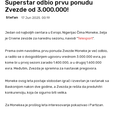
Superstar odbio prvu ponudu
Zvezde od 3.000.000!
Stefan
17 Jun 2025. 00:19
Jedan od najboljih centara u Evropi, Nigerijac Čima Moneke, želja
je Crvene zevzde za narednu sezonu, navodi “
Telesport
“.
Prema ovim navodima, prvu ponuda Zvezde Moneke je već odbio,
a radilo se o dvogodišnjem ugovoru vrednom 3.000.000 evra, po
kome bi u prvoj sezoni zaradio 1.400.000, a u drugoj 1.600.000
evra. Međutim, Zvezda je spremna za nastavak pregovora.
Moneke ovog leta postaje slobodan igrač i izvestan je rastanak sa
Baskonijom nakon dve godine, a Zvezda je rešila da preduhitri
konkurenciju, koja će sigurno biti velika.
Za Monekea je prošlog leta interesovanje pokazivao i Partizan.