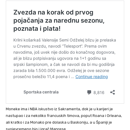
Moneke ima i NBA iskustvo iz Sakramenta, dok je u karijeri je
nastupao i za nekoliko francuskih timova, poput Roana i Orleana,
ali kratko i za Monako pre dolaska u Baskoniju, a u Španiji je
svojevremeno bio i igrač Manrese.