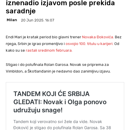
iznenadio izjavom posle prekida
saradnje
Milan
20 Jun 2025. 16:07
Endi Mari je kratak period bio glavni trener
Novaka Đokovića.
Bez
njega, Srbin je igrao promenljivo i
osvojio 100. titulu u karijeri.
Od
kako su se
rastali sredinom februara.
Stigao i do polufinala Rolan Garosa. Novak se priprema za
Vimbldon, a Škotlanđanin je nedavno dao zanimljivu izjavu.