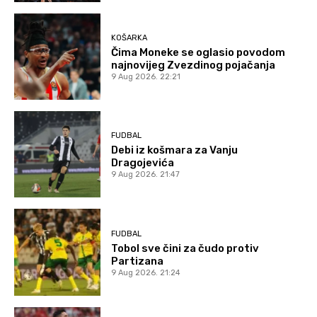
KOŠARKA
Čima Moneke se oglasio povodom
najnovijeg Zvezdinog pojačanja
9 Aug 2026. 22:21
FUDBAL
Debi iz košmara za Vanju
Dragojevića
9 Aug 2026. 21:47
FUDBAL
Tobol sve čini za čudo protiv
Partizana
9 Aug 2026. 21:24