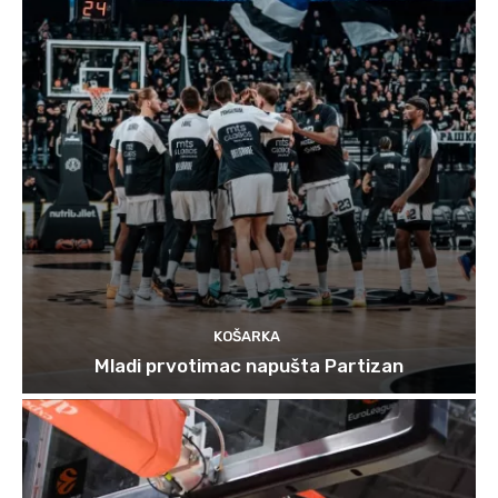
KOŠARKA
Mladi prvotimac napušta Partizan