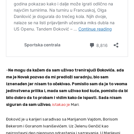
–
Ne mogu da kažem da sam uživao trenirajući Đokovića. ada
me je Novak pozvao da mi predloži saradnju, bio sam
iznenađen jer nisam to očekivao. Pomislio sam da je to veoma
jedinstvena prilika i, mada sam uživao kod kuće, pomislio da bi
bilo dobro da to probam i vidim kako će ispasti. Sada nisam
siguran da sam uživao
,
istakao je
Mari.
Đoković je u karijeri sarađivao sa Marijanom Vajdom, Borisom
Bekerom i Goranom Ivaniševićem. Uz Jelenu Genčić kao
neizostavni deo njegovog odrastanja i sazrevanja. U Marijevoj