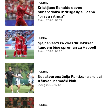
FUDBAL
Kristijano Ronaldo doveo
sunarodnika iz druge lige – cena
“prava sitnica”
9 Aug 2026. 20:53
FUDBAL
Sjajne vesti za Zvezdu: Iskusan
tandem biće spreman za Hapoel!
9 Aug 2026. 20:28
FUDBAL
Neostvarena želja Partizana prelazi
u čuveni nemački klub
9 Aug 2026. 19:56
FUDBAL