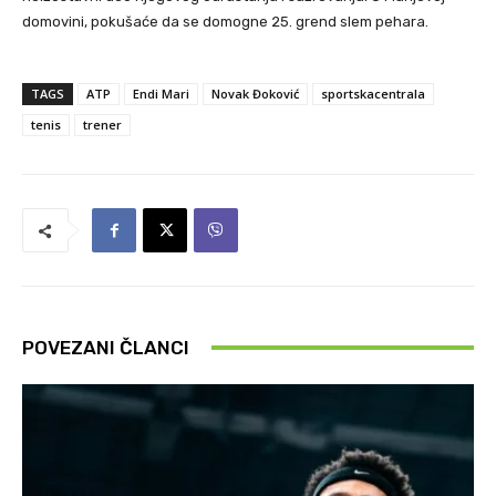
domovini, pokušaće da se domogne 25. grend slem pehara.
TAGS
ATP
Endi Mari
Novak Đoković
sportskacentrala
tenis
trener
POVEZANI ČLANCI