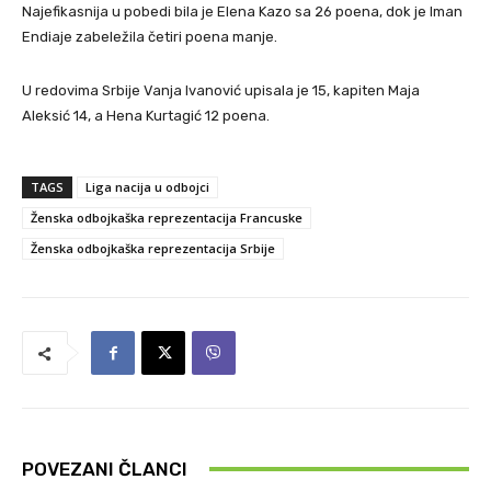
Najefikasnija u pobedi bila je Elena Kazo sa 26 poena, dok je Iman
Endiaje zabeležila četiri poena manje.
U redovima Srbije Vanja Ivanović upisala je 15, kapiten Maja
Aleksić 14, a Hena Kurtagić 12 poena.
TAGS
Liga nacija u odbojci
Ženska odbojkaška reprezentacija Francuske
Ženska odbojkaška reprezentacija Srbije
POVEZANI ČLANCI