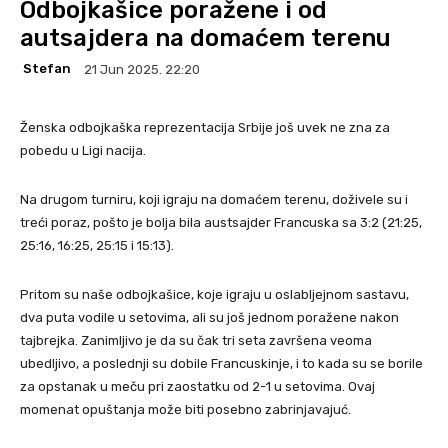
Odbojkašice poražene i od
autsajdera na domaćem terenu
Stefan
21 Jun 2025. 22:20
Ženska odbojkaška reprezentacija Srbije još uvek ne zna za
pobedu u Ligi nacija.
Na drugom turniru, koji igraju na domaćem terenu, doživele su i
treći poraz, pošto je bolja bila austsajder Francuska sa 3:2 (21:25,
25:16, 16:25, 25:15 i 15:13).
Pritom su naše odbojkašice, koje igraju u oslabljejnom sastavu,
dva puta vodile u setovima, ali su još jednom poražene nakon
tajbrejka. Zanimljivo je da su čak tri seta završena veoma
ubedljivo, a poslednji su dobile Francuskinje, i to kada su se borile
za opstanak u meču pri zaostatku od 2-1 u setovima. Ovaj
momenat opuštanja može biti posebno zabrinjavajuć.