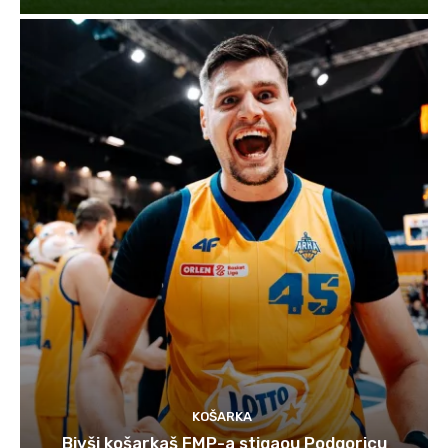
KOŠARKA
Bivši košarkaš FMP-a stigaou Podgoricu