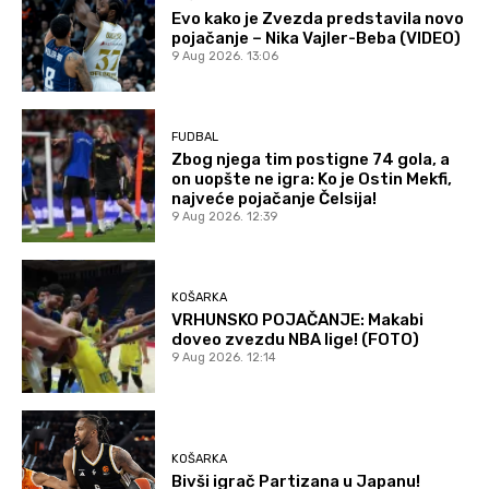
Evo kako je Zvezda predstavila novo
pojačanje – Nika Vajler-Beba (VIDEO)
9 Aug 2026. 13:06
FUDBAL
Zbog njega tim postigne 74 gola, a
on uopšte ne igra: Ko je Ostin Mekfi,
najveće pojačanje Čelsija!
9 Aug 2026. 12:39
KOŠARKA
VRHUNSKO POJAČANJE: Makabi
doveo zvezdu NBA lige! (FOTO)
9 Aug 2026. 12:14
KOŠARKA
Bivši igrač Partizana u Japanu!