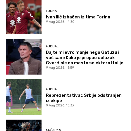
FUDBAL
Ivan Ilić izbačen iz tima Torina
9 Aug 2026. 14:30
FUDBAL
Dajte mi evro manje nego Gatuzu i
vaš sam: Kako je propao dolazak
Gvardiole na mesto selektora Italije
9 Aug 2026. 13:59
FUDBAL
Reprezentativac Srbije odstranjen
iz ekipe
9 Aug 2026. 13:33
KOŠARKA