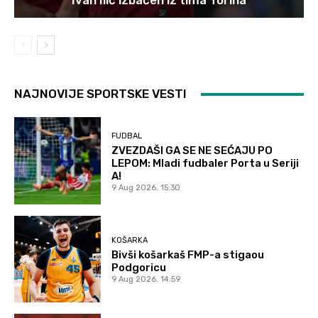
Ivan Ilić izbačen iz tima Torina
NAJNOVIJE SPORTSKE VESTI
FUDBAL
ZVEZDAŠI GA SE NE SEĆAJU PO
LEPOM: Mladi fudbaler Porta u Seriji
A!
9 Aug 2026. 15:30
KOŠARKA
Bivši košarkaš FMP-a stigaou
Podgoricu
9 Aug 2026. 14:59