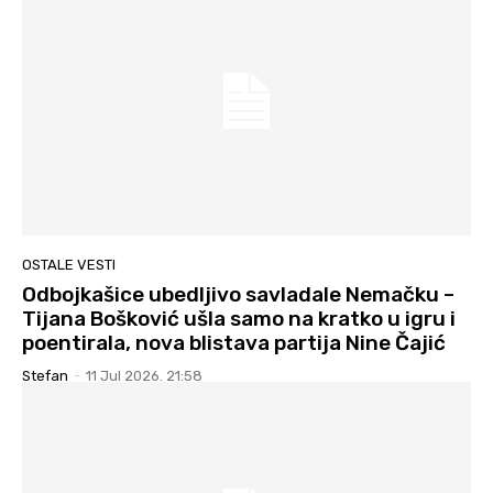
OSTALE VESTI
Odbojkašice ubedljivo savladale Nemačku –
Tijana Bošković ušla samo na kratko u igru i
poentirala, nova blistava partija Nine Čajić
Stefan
-
11 Jul 2026. 21:58