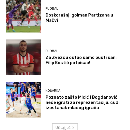
FUDBAL
Doskorašnji golman Partizana u
Mačvi
FUDBAL
Za Zvezdu ostao samo pusti san:
Filip Kostić potpisao!
KOŠARKA
Poznato zašto Micić i Bogdanović
neće igrati za reprezentaciju, čudi
izostanak mladog igrača
Učitaj još