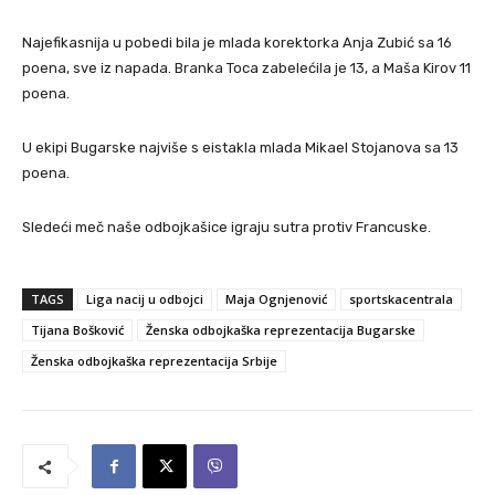
Najefikasnija u pobedi bila je mlada korektorka Anja Zubić sa 16
poena, sve iz napada. Branka Toca zabelećila je 13, a Maša Kirov 11
poena.
U ekipi Bugarske najviše s eistakla mlada Mikael Stojanova sa 13
poena.
Sledeći meč naše odbojkašice igraju sutra protiv Francuske.
TAGS
Liga nacij u odbojci
Maja Ognjenović
sportskacentrala
Tijana Bošković
Ženska odbojkaška reprezentacija Bugarske
Ženska odbojkaška reprezentacija Srbije