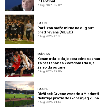
Infantina!
7 Aug 2026. 09:09
FUDBAL
Partizan može mirno na dug put
pred revanš (VIDEO)
6 Aug 2026. 23:08
KOŠARKA
Kenan otkrio da je posredno saznao
za rastanak sa Zvezdom i da li je
želeo da ostane
6 Aug 2026. 22:08
FUDBAL
Bivši bek Crvene zvezde u Mladosti –
debituje protiv doskorašnjeg kluba
6 Aug 2026. 21:44