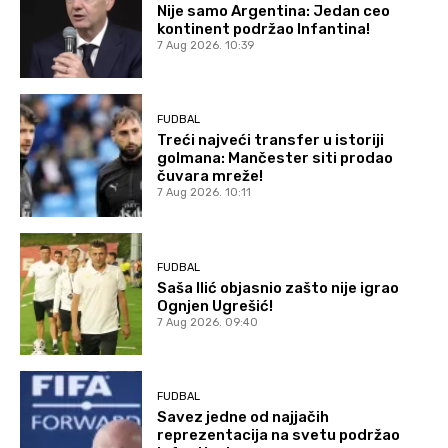
Nije samo Argentina: Jedan ceo
kontinent podržao Infantina!
7 Aug 2026. 10:39
FUDBAL
Treći najveći transfer u istoriji
golmana: Mančester siti prodao
čuvara mreže!
7 Aug 2026. 10:11
FUDBAL
Saša Ilić objasnio zašto nije igrao
Ognjen Ugrešić!
7 Aug 2026. 09:40
FUDBAL
Savez jedne od najjačih
reprezentacija na svetu podržao