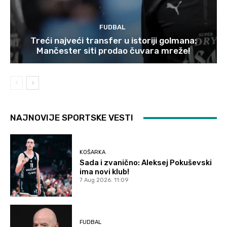
FUDBAL
Treći najveći transfer u istoriji golmana:
Mančester siti prodao čuvara mreže!
NAJNOVIJE SPORTSKE VESTI
KOŠARKA
Sada i zvanično: Aleksej Pokuševski
ima novi klub!
7 Aug 2026. 11:09
FUDBAL