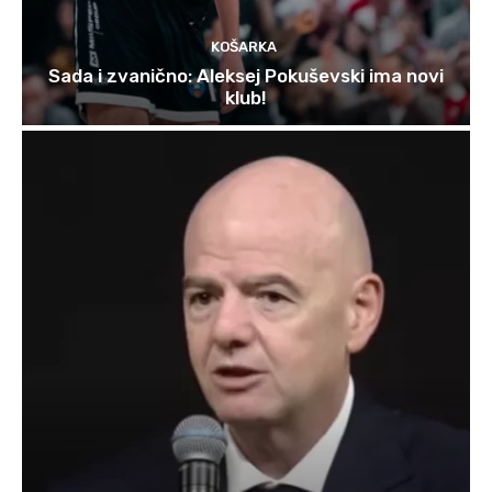
KOŠARKA
Sada i zvanično: Aleksej Pokuševski ima novi
klub!