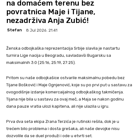
na domaćem terenu bez
povratnica Maje i Tijane,
nezadrživa Anja Zubić!
Stefan
8 Jul 2026. 21:41
Ženska odbojkaška reprezentacija Srbije slavila je nastartu
turnira Lige nacija u Beogradu, savladavši Bugarsku sa
maksimalnih 3:0 (25:16, 25:19, 27:25).
Pritom su naše odbojkašice ostvarile maksimalnu pobedu bez
Tijane Bošković i Maje Ognjenović, koje su po prvi put u sastavu za
ovogodišnje izdanje komercaijalnog odbojkaškog takmičenja.
Tijana nije bila u sastavu za ovaj meč, a Maja se nakon godinu
dana pauze vratia ulozi kapitena, ali nije ulazila u igru.
Prva dva seta ekipa Zrana Terzića je rutinski rešila, dok je u
trećem bilo problema i dosta grešaka, ali naše devojke nisu
dozvolile da se duel produži i ode u etvrti set.