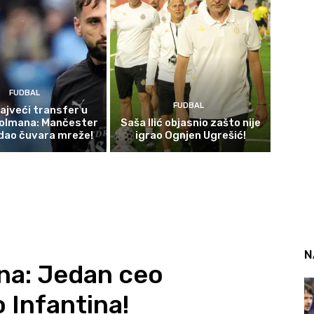
FUDBAL
FUDBAL
najveći transfer u
 golmana: Mančester
Saša Ilić objasnio zašto nije
odao čuvara mreže!
igrao Ognjen Ugrešić!