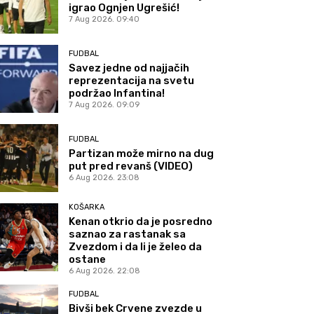
igrao Ognjen Ugrešić!
7 Aug 2026. 09:40
FUDBAL
Savez jedne od najjačih
reprezentacija na svetu
podržao Infantina!
7 Aug 2026. 09:09
FUDBAL
Partizan može mirno na dug
put pred revanš (VIDEO)
6 Aug 2026. 23:08
KOŠARKA
Kenan otkrio da je posredno
saznao za rastanak sa
Zvezdom i da li je želeo da
ostane
6 Aug 2026. 22:08
FUDBAL
Bivši bek Crvene zvezde u