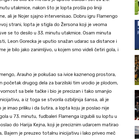
nutu utakmice, nakon što je lopta prošla po liniji
ne, ali je Nojer sjajno intervenisao. Dobru igru Flamengo
oj strani, lopta je stigla do Žersona koji je veoma
ve se to desilo u 33. minutu utakmice. Osam minuta
sti, Leon Gorecka je uputio snažan udarac sa distance i
 je bilo jako zanimljivo, u kojem smo videli četiri gola, i
Flamengo, Arauho je pokušao sa ivice kaznenog prostora,
ličan početak drugog dela za barzilski tim urodio je plodom,
vornost sa bele tačke i bio je precizan i tako smanjio
ijativu, a iz toga se stvorila ozbiljnija šansa, ali je
 je imao priliku i da šutira, a lopta koju je poslao nije
gola u 73. minutu, fudbaleri Flamenga izgubili su loptu u
poslao do Harija Kejna, koji je preciznim udarcem matirao
 Bajern je preuzeo totalnu inicijativu i lako priveo meč