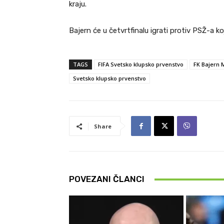
kraju.
Bajern će u četvrtfinalu igrati protiv PSŽ-a ko
TAGS
FIFA Svetsko klupsko prvenstvo
FK Bajern 
Svetsko klupsko prvenstvo
Share
POVEZANI ČLANCI