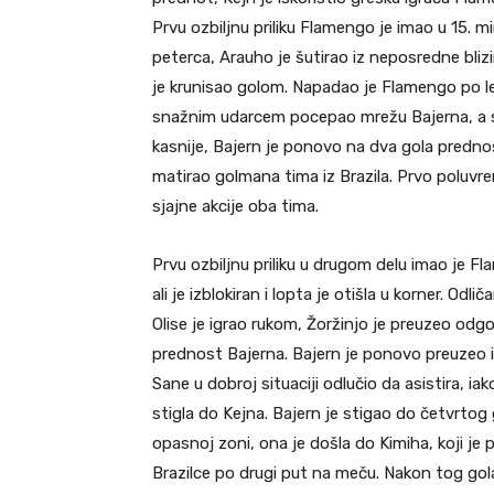
Prvu ozbiljnu priliku Flamengo je imao u 15. mi
peterca, Arauho je šutirao iz neposredne blizi
je krunisao golom. Napadao je Flamengo po lev
snažnim udarcem pocepao mrežu Bajerna, a s
kasnije, Bajern je ponovo na dva gola predno
matirao golmana tima iz Brazila. Prvo poluvreme
sjajne akcije oba tima.
Prvu ozbiljnu priliku u drugom delu imao je 
ali je izblokiran i lopta je otišla u korner. Od
Olise je igrao rukom, Žoržinjo je preuzeo odgo
prednost Bajerna. Bajern je ponovo preuzeo inic
Sane u dobroj situaciji odlučio da asistira, iako
stigla do Kejna. Bajern je stigao do četvrtog 
opasnoj zoni, ona je došla do Kimiha, koji je 
Brazilce po drugi put na meču. Nakon tog gola,