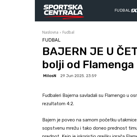
FUDBAL
Naslovna
Fudbal
FUDBAL
BAJERN JE U ČET
bolji od Flamenga
MilosN
29 Jun 2025. 23:59
Fudbaleri Bajerna savladali su Flamengo u os
rezultatom 4:2.
Bajern je poveo na samom početku utakmice, 
sopstvenu mrežu i tako doneo prednost timu 
prednot, Kejn je iskoristio grešku igrača Flam