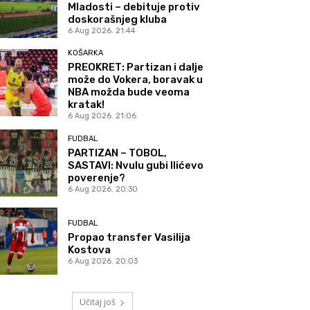
Mladosti – debituje protiv
doskorašnjeg kluba
6 Aug 2026. 21:44
KOŠARKA
PREOKRET: Partizan i dalje
može do Vokera, boravak u
NBA možda bude veoma
kratak!
6 Aug 2026. 21:06
FUDBAL
PARTIZAN – TOBOL,
SASTAVI: Nvulu gubi Ilićevo
poverenje?
6 Aug 2026. 20:30
FUDBAL
Propao transfer Vasilija
Kostova
6 Aug 2026. 20:03
Učitaj još