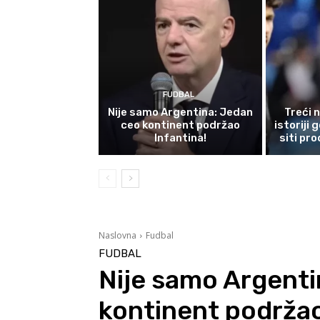
FUDBAL
Nije samo Argentina: Jedan
Treći 
ceo kontinent podržao
istoriji
Infantina!
siti pr