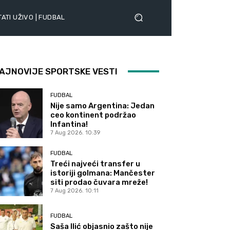
ATI UŽIVO | FUDBAL
AJNOVIJE SPORTSKE VESTI
FUDBAL
Nije samo Argentina: Jedan
ceo kontinent podržao
Infantina!
7 Aug 2026. 10:39
FUDBAL
Treći najveći transfer u
istoriji golmana: Mančester
siti prodao čuvara mreže!
7 Aug 2026. 10:11
FUDBAL
Saša Ilić objasnio zašto nije