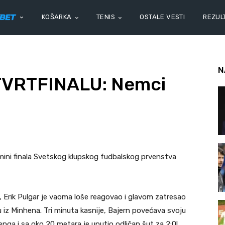
KOŠARKA
TENIS
OSTALE VESTI
REZULT
N
VRTFINALU: Nemci
mini finala Svetskog klupskog fudbalskog prvenstva
Erik Pulgar je vaoma loše reagovao i glavom zatresao
iz Minhena. Tri minuta kasnije, Bajern povećava svoju
enga i sa oko 20 metara je uputio odličan šut za 2:0!