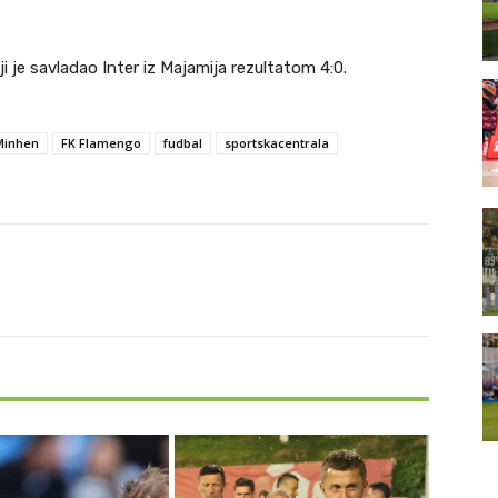
ji je savladao Inter iz Majamija rezultatom 4:0.
Minhen
FK Flamengo
fudbal
sportskacentrala