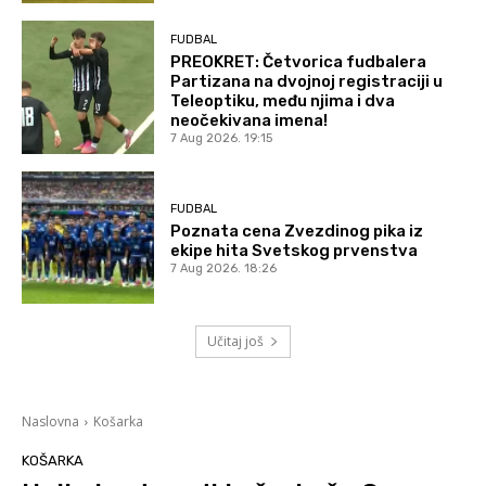
FUDBAL
PREOKRET: Četvorica fudbalera
Partizana na dvojnoj registraciji u
Teleoptiku, među njima i dva
neočekivana imena!
7 Aug 2026. 19:15
FUDBAL
Poznata cena Zvezdinog pika iz
ekipe hita Svetskog prvenstva
7 Aug 2026. 18:26
Učitaj još