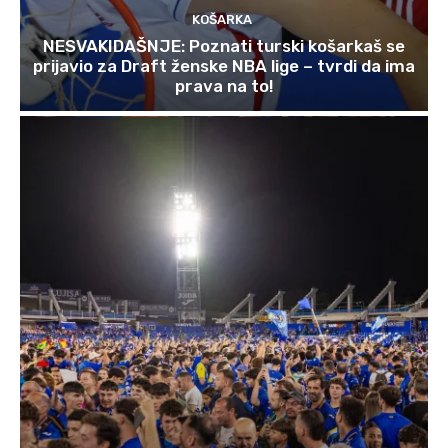
KOŠARKA
NESVAKIDAŠNJE: Poznati turski košarkaš se
prijavio za Draft ženske NBA lige – tvrdi da ima
prava na to!