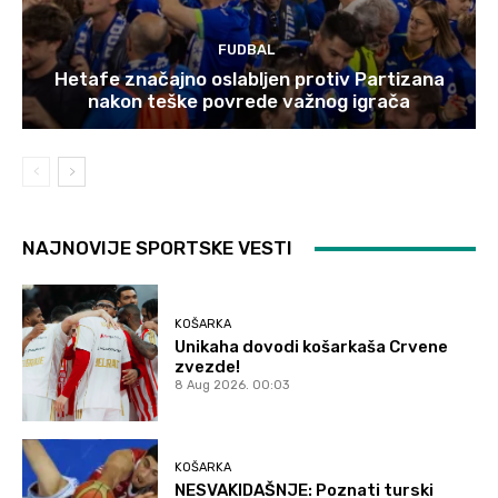
FUDBAL
Hetafe značajno oslabljen protiv Partizana
nakon teške povrede važnog igrača
NAJNOVIJE SPORTSKE VESTI
KOŠARKA
Unikaha dovodi košarkaša Crvene
zvezde!
8 Aug 2026. 00:03
KOŠARKA
NESVAKIDAŠNJE: Poznati turski