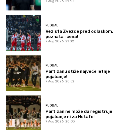
7 Aug 2026. 21:30
FUDBAL
Vezista Zvezde pred odlaskom,
poznata i cena!
7 Aug 2026. 21:02
FUDBAL
Partizanu stiže najveće letnje
pojačanje!
7 Aug 2026. 20:52
FUDBAL
Partizan ne može da registruje
pojačanje ni za Hetafe!
7 Aug 2026. 20:03