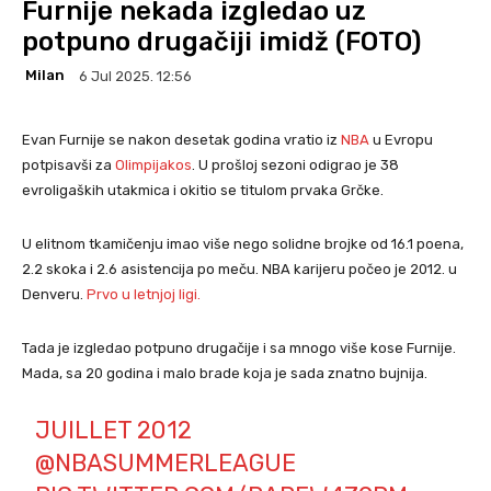
Furnije nekada izgledao uz
potpuno drugačiji imidž (FOTO)
Milan
6 Jul 2025. 12:56
Evan Furnije se nakon desetak godina vratio iz
NBA
u Evropu
potpisavši za
Olimpijakos
. U prošloj sezoni odigrao je 38
evroligaških utakmica i okitio se titulom prvaka Grčke.
U elitnom tkamičenju imao više nego solidne brojke od 16.1 poena,
2.2 skoka i 2.6 asistencija po meču. NBA karijeru počeo je 2012. u
Denveru.
Prvo u letnjoj ligi.
Tada je izgledao potpuno drugačije i sa mnogo više kose Furnije.
Mada, sa 20 godina i malo brade koja je sada znatno bujnija.
JUILLET 2012
@NBASUMMERLEAGUE