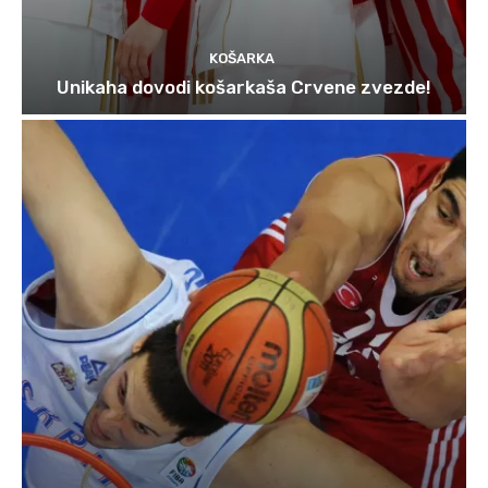
KOŠARKA
Unikaha dovodi košarkaša Crvene zvezde!