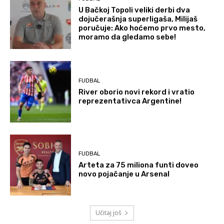
U Bačkoj Topoli veliki derbi dva
dojučerašnja superligaša, Milijaš
poručuje: Ako hoćemo prvo mesto,
moramo da gledamo sebe!
FUDBAL
River oborio novi rekord i vratio
reprezentativca Argentine!
FUDBAL
Arteta za 75 miliona funti doveo
novo pojačanje u Arsenal
Učitaj još