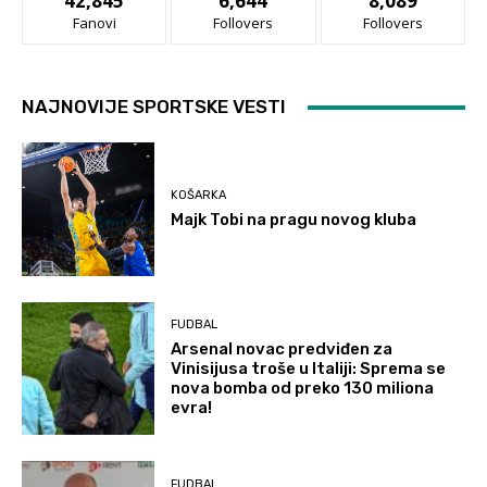
42,845
6,644
8,089
Fanovi
Follovers
Follovers
NAJNOVIJE SPORTSKE VESTI
KOŠARKA
Majk Tobi na pragu novog kluba
FUDBAL
Arsenal novac predviđen za
Vinisijusa troše u Italiji: Sprema se
nova bomba od preko 130 miliona
evra!
FUDBAL