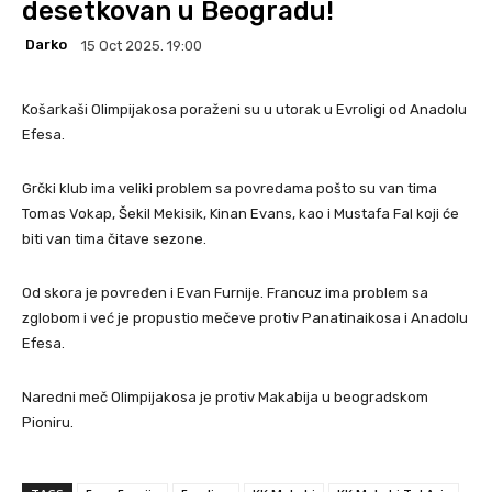
desetkovan u Beogradu!
Darko
15 Oct 2025. 19:00
Košarkaši Olimpijakosa poraženi su u utorak u Evroligi od Anadolu
Efesa.
Grčki klub ima veliki problem sa povredama pošto su van tima
Tomas Vokap, Šekil Mekisik, Kinan Evans, kao i Mustafa Fal koji će
biti van tima čitave sezone.
Od skora je povređen i Evan Furnije. Francuz ima problem sa
zglobom i već je propustio mečeve protiv Panatinaikosa i Anadolu
Efesa.
Naredni meč Olimpijakosa je protiv Makabija u beogradskom
Pioniru.