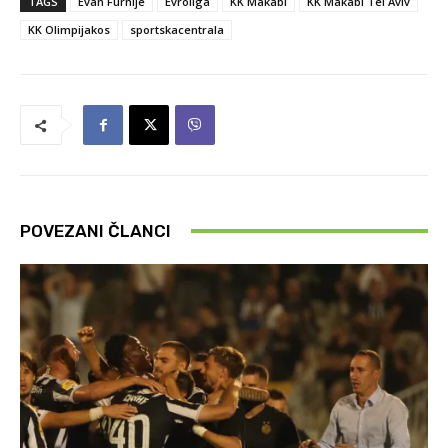
TAGS
Evan Furnije
Evroliga
KK Makabi
KK Makabi Tel Aviv
KK Olimpijakos
sportskacentrala
POVEZANI ČLANCI