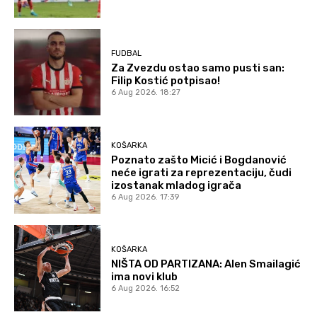
FUDBAL
Za Zvezdu ostao samo pusti san:
Filip Kostić potpisao!
6 Aug 2026. 18:27
KOŠARKA
Poznato zašto Micić i Bogdanović
neće igrati za reprezentaciju, čudi
izostanak mladog igrača
6 Aug 2026. 17:39
KOŠARKA
NIŠTA OD PARTIZANA: Alen Smailagić
ima novi klub
6 Aug 2026. 16:52