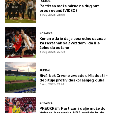
FUDBAL
Partizan može mirno na dug put
pred revanš (VIDEO)
6 Aug 2026. 23:08
KOŠARKA
Kenan otkrio da je posredno saznao
za rastanak sa Zvezdom i da li je
želeo da ostane
6 Aug 2026. 22:08
FUDBAL
Bivši bek Crvene zvezde u Mladosti –
debituje protiv doskorašnjeg kluba
6 Aug 2026. 21:44
KOŠARKA
PREOKRET: Partizan i dalje može do
Vokera, boravak u NBA možda bude