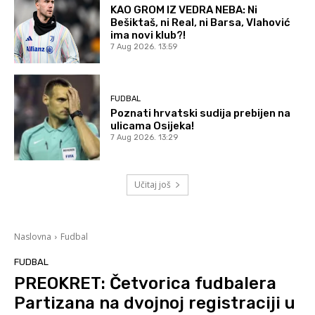
KAO GROM IZ VEDRA NEBA: Ni
Bešiktaš, ni Real, ni Barsa, Vlahović
ima novi klub?!
7 Aug 2026. 13:59
FUDBAL
Poznati hrvatski sudija prebijen na
ulicama Osijeka!
7 Aug 2026. 13:29
Učitaj još