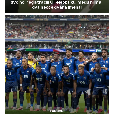
dvojnoj registraciji u Teleoptiku, među njima i
dva neočekivana imena!
FUDBAL