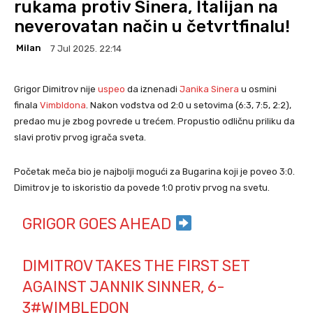
rukama protiv Sinera, Italijan na
neverovatan način u četvrtfinalu!
Milan
7 Jul 2025. 22:14
Grigor Dimitrov nije
uspeo
da iznenadi
Janika Sinera
u osmini
finala
Vimbldona
. Nakon vođstva od 2:0 u setovima (6:3, 7:5, 2:2),
predao mu je zbog povrede u trećem. Propustio odličnu priliku da
slavi protiv prvog igrača sveta.
Početak meča bio je najbolji mogući za Bugarina koji je poveo 3:0.
Dimitrov je to iskoristio da povede 1:0 protiv prvog na svetu.
GRIGOR GOES AHEAD
DIMITROV TAKES THE FIRST SET
AGAINST JANNIK SINNER, 6-
3
#WIMBLEDON