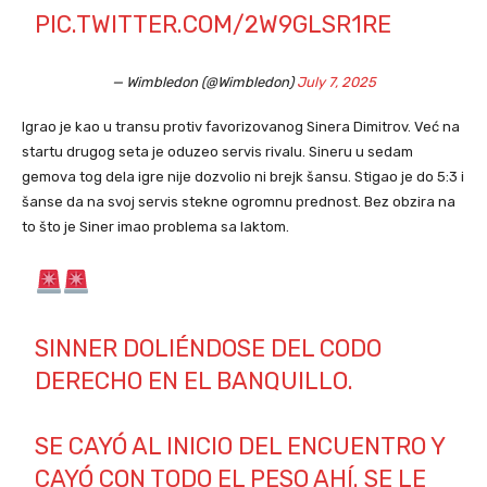
PIC.TWITTER.COM/2W9GLSR1RE
— Wimbledon (@Wimbledon)
July 7, 2025
Igrao je kao u transu protiv favorizovanog Sinera Dimitrov. Već na
startu drugog seta je oduzeo servis rivalu. Sineru u sedam
gemova tog dela igre nije dozvolio ni brejk šansu. Stigao je do 5:3 i
šanse da na svoj servis stekne ogromnu prednost. Bez obzira na
to što je Siner imao problema sa laktom.
SINNER DOLIÉNDOSE DEL CODO
DERECHO EN EL BANQUILLO.
SE CAYÓ AL INICIO DEL ENCUENTRO Y
CAYÓ CON TODO EL PESO AHÍ. SE LE