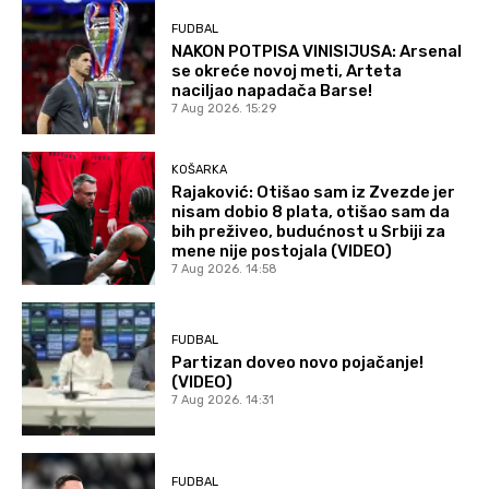
FUDBAL
NAKON POTPISA VINISIJUSA: Arsenal
se okreće novoj meti, Arteta
naciljao napadača Barse!
7 Aug 2026. 15:29
KOŠARKA
Rajaković: Otišao sam iz Zvezde jer
nisam dobio 8 plata, otišao sam da
bih preživeo, budućnost u Srbiji za
mene nije postojala (VIDEO)
7 Aug 2026. 14:58
FUDBAL
Partizan doveo novo pojačanje!
(VIDEO)
7 Aug 2026. 14:31
FUDBAL