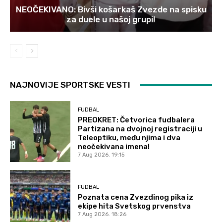
NEOČEKIVANO: Bivši košarkaš Zvezde na spisku
za duele u našoj grupi!
NAJNOVIJE SPORTSKE VESTI
FUDBAL
PREOKRET: Četvorica fudbalera
Partizana na dvojnoj registraciji u
Teleoptiku, među njima i dva
neočekivana imena!
7 Aug 2026. 19:15
FUDBAL
Poznata cena Zvezdinog pika iz
ekipe hita Svetskog prvenstva
7 Aug 2026. 18:26