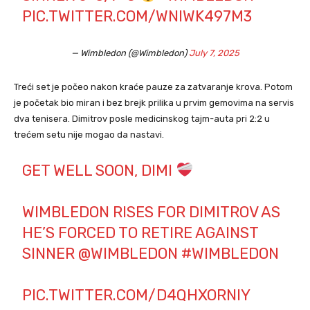
PIC.TWITTER.COM/WNIWK497M3
— Wimbledon (@Wimbledon)
July 7, 2025
Treći set je počeo nakon kraće pauze za zatvaranje krova. Potom
je početak bio miran i bez brejk prilika u prvim gemovima na servis
dva tenisera. Dimitrov posle medicinskog tajm-auta pri 2:2 u
trećem setu nije mogao da nastavi.
GET WELL SOON, DIMI
WIMBLEDON RISES FOR DIMITROV AS
HE’S FORCED TO RETIRE AGAINST
SINNER
@WIMBLEDON
#WIMBLEDON
PIC.TWITTER.COM/D4QHXORNIY