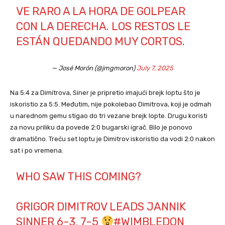
VE RARO A LA HORA DE GOLPEAR
CON LA DERECHA. LOS RESTOS LE
ESTÁN QUEDANDO MUY CORTOS.
— José Morón (@jmgmoron)
July 7, 2025
Na 5:4 za Dimitrova, Siner je pripretio imajući brejk loptu što je
iskoristio za 5:5. Međutim, nije pokolebao Dimitrova, koji je odmah
u narednom gemu stigao do tri vezane brejk lopte. Drugu koristi
za novu priliku da povede 2:0 bugarski igrač. Bilo je ponovo
dramatično. Treću set loptu je Dimitrov iskoristio da vodi 2:0 nakon
sat i po vremena.
WHO SAW THIS COMING?
GRIGOR DIMITROV LEADS JANNIK
SINNER 6-3, 7-5
#WIMBLEDON