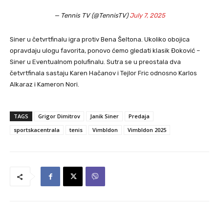
— Tennis TV (@TennisTV)
July 7, 2025
Siner u četvrtfinalu igra protiv Bena Šeltona. Ukoliko obojica
opravdaju ulogu favorita, ponovo ćemo gledati klasik Đoković –
Siner u Eventualnom polufinalu. Sutra se u preostala dva
četvrtfinala sastaju Karen Hačanov i Tejlor Fric odnosno Karlos
Alkaraz i Kameron Nori.
TAGS
Grigor Dimitrov
Janik Siner
Predaja
sportskacentrala
tenis
Vimbldon
Vimbldon 2025