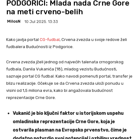
PODGORICI: Mlada nada Crne Gore
na meti crveno-belih
MilosN
10 Jul 2025. 13:33
Kako javlja portal
CG-fudbal
, Crvena zvezda u svoje redove želi
fudbalera Budućnosti iz Podgorice.
Crvena zvezda jželi jednog od najvećih talenata crnogorskog
fudbala, Danila Vukanića (18), mladog vezistu Budućnosti,
saznaje portal CG fudbal. Kako navodi pomenuti portal, transfer je
blizu realizacije. Očekuje se da Crvena zvezda uloži ponudu u
visini od 1,5 miliona evra, kako bi angažovala budućnost
reprezentacije Crne Gore.
Vukanić je bio ključni faktor u istorijskom uspehu
omladinske reprezentacije Crne Gore, koja je
ostvarila plasman na Evropsko prvenstvo, čime je
dodatno potvrdio svoj potencijal i ozbiljnu vrednost