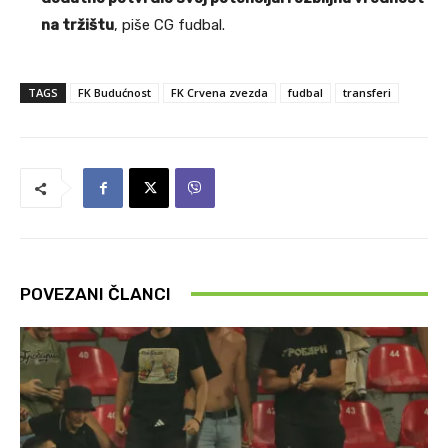
na tržištu
, piše CG fudbal.
TAGS
FK Budućnost
FK Crvena zvezda
fudbal
transferi
POVEZANI ČLANCI