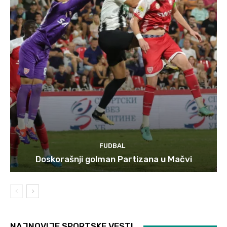
FUDBAL
Doskorašnji golman Partizana u Mačvi
NAJNOVIJE SPORTSKE VESTI