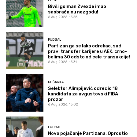
EURO
Bivši golman Zvexde imao
saobraćajnu nezgodu!
6 Aug 2026. 15:58
FUDBAL
Partizan ga se lako odrekao, sad
pravi transfer karijere u AEK, crno-
belima 30 odsto od cele transakcije!
6 Aug 2026. 15:31
KOŠARKA
Selektor Alimpijević odredio 18
kandidata za avgustovski FIBA
prozor
6 Aug 2026. 15:02
FUDBAL
Novo pojačanje Partizana: Oprostio