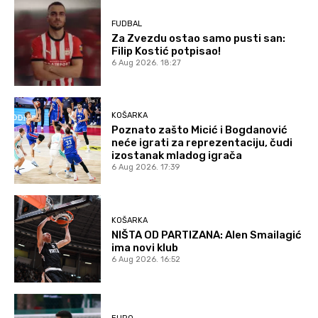
FUDBAL
Za Zvezdu ostao samo pusti san:
Filip Kostić potpisao!
6 Aug 2026. 18:27
KOŠARKA
Poznato zašto Micić i Bogdanović
neće igrati za reprezentaciju, čudi
izostanak mladog igrača
6 Aug 2026. 17:39
KOŠARKA
NIŠTA OD PARTIZANA: Alen Smailagić
ima novi klub
6 Aug 2026. 16:52