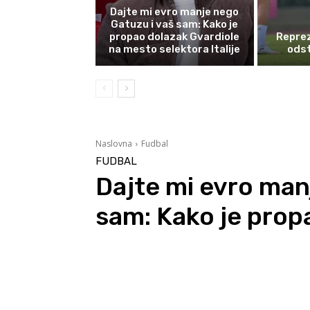
Dajte mi evro manje nego
Gatuzu i vaš sam: Kako je
propao dolazak Gvardiole
Reprez
na mesto selektora Italije
odst