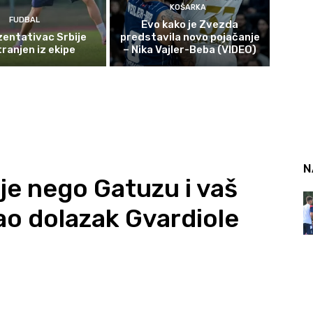
KOŠARKA
FUDBAL
Evo kako je Zvezda
entativac Srbije
predstavila novo pojačanje
ranjen iz ekipe
– Nika Vajler-Beba (VIDEO)