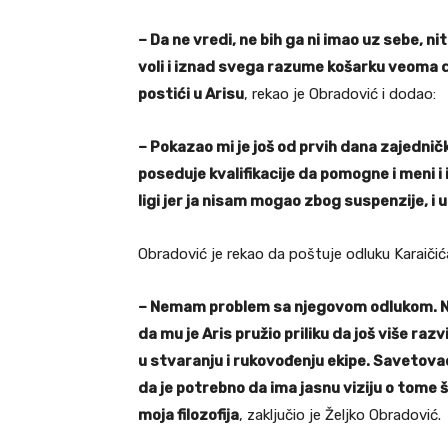
– Da ne vredi, ne bih ga ni imao uz sebe, n
voli i iznad svega razume košarku veoma do
postići u Arisu
, rekao je Obradović i dodao:
– Pokazao mi je još od prvih dana zajedn
poseduje kvalifikacije da pomogne i meni i
ligi jer ja nisam mogao zbog suspenzije, i u
Obradović je rekao da poštuje odluku Karaičić
– Nemam problem sa njegovom odlukom. Nara
da mu je Aris pružio priliku da još više ra
u stvaranju i rukovođenju ekipe. Savetov
da je potrebno da ima jasnu viziju o tome šta 
moja filozofija
, zaključio je Željko Obradović.