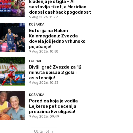
klađenja je stigla – AI
sastavlja tiket, a Meridian
donosi cashback pogodnost
9 Aug 2026. 11:29
KOŠARKA
Euforija na Malom
Kalemegdanu: Zvezda
dovela još jedno vrhunsko
pojačanje!
9 Aug 2026. 10:58
FUDBAL
Bivši igrač Zvezde za 12
minuta upisao 2 gola i
asistenciju!
9 Aug 2026. 10:23
KOŠARKA
Porodica koja je vodila
Lejkerse pet decenija
preuzima Evroligaša!
9 Aug 2026. 09:49
Učitaj još