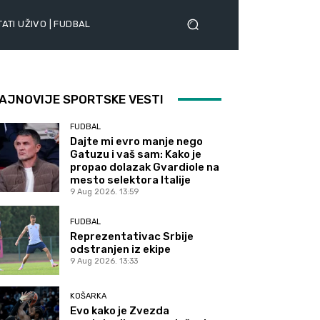
ATI UŽIVO | FUDBAL
AJNOVIJE SPORTSKE VESTI
FUDBAL
Dajte mi evro manje nego
Gatuzu i vaš sam: Kako je
propao dolazak Gvardiole na
mesto selektora Italije
9 Aug 2026. 13:59
FUDBAL
Reprezentativac Srbije
odstranjen iz ekipe
9 Aug 2026. 13:33
KOŠARKA
Evo kako je Zvezda