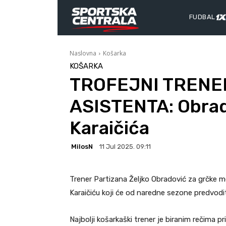
FUDBAL
Naslovna
Košarka
KOŠARKA
TROFEJNI TRENE
ASISTENTA: Obrad
Karaičića
MilosN
11 Jul 2025. 09:11
Trener Partizana Željko Obradović za grčke 
Karaičiću koji će od naredne sezone predvoditi
Najbolji košarkaški trener je biranim rečima