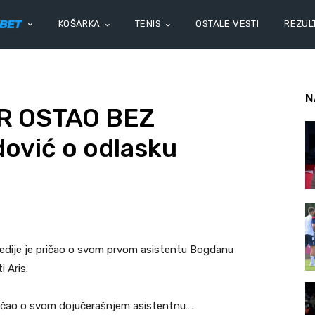
KOŠARKA
TENIS
OSTALE VESTI
REZULT
N
R OSTAO BEZ
ović o odlasku
medije je pričao o svom prvom asistentu Bogdanu
 Aris.
 pričao o svom dojučerašnjem asistentnu….