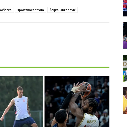
Košarka
sportskacentrala
Željko Obradović