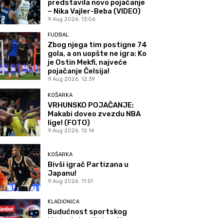
predstavila novo pojačanje
– Nika Vajler-Beba (VIDEO)
9 Aug 2026. 13:06
FUDBAL
Zbog njega tim postigne 74
gola, a on uopšte ne igra: Ko
je Ostin Mekfi, najveće
pojačanje Čelsija!
9 Aug 2026. 12:39
KOŠARKA
VRHUNSKO POJAČANJE:
Makabi doveo zvezdu NBA
lige! (FOTO)
9 Aug 2026. 12:14
KOŠARKA
Bivši igrač Partizana u
Japanu!
9 Aug 2026. 11:51
KLADIONICA
Budućnost sportskog