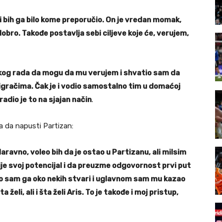
iti bih ga bilo kome preporučio. On je vredan momak,
bro. Takođe postavlja sebi ciljeve koje će, verujem,
ičkog rada da mogu da mu verujem i shvatio sam da
 igračima. Čak je i vodio samostalno tim u domaćoj
radio je to na sjajan način
.
a da napusti Partizan:
vno, voleo bih da je ostao u Partizanu, ali milsim
zvije svoj potencijal i da preuzme odgovornost prvi put
ao sam ga oko nekih stvari i uglavnom sam mu kazao
želi, ali i šta želi Aris. To je takođe i moj pristup,