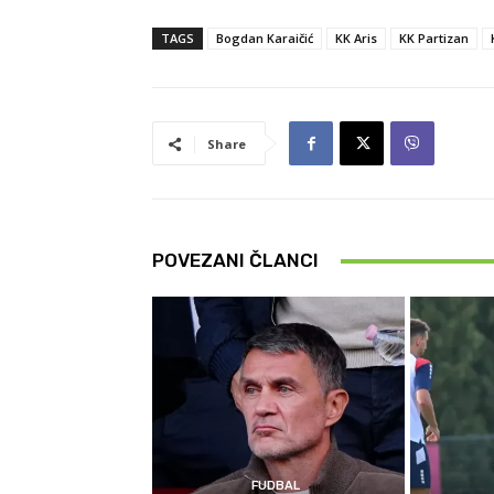
TAGS
Bogdan Karaičić
KK Aris
KK Partizan
Share
POVEZANI ČLANCI
FUDBAL