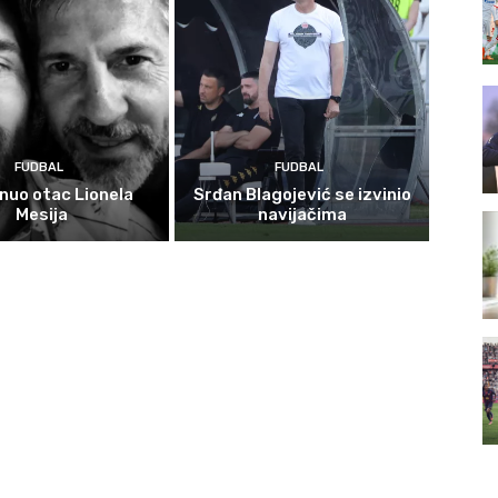
FUDBAL
FUDBAL
nuo otac Lionela
Srđan Blagojević se izvinio
Mesija
navijačima