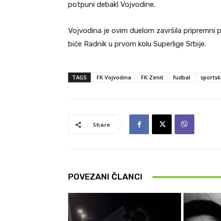
potpuni debakl Vojvodine.
Vojvodina je ovim duelom završila pripremni pe
biće Radnik u prvom kolu Superlige Srbije.
TAGS
FK Vojvodina
FK Zenit
fudbal
sportsk
Share
POVEZANI ČLANCI