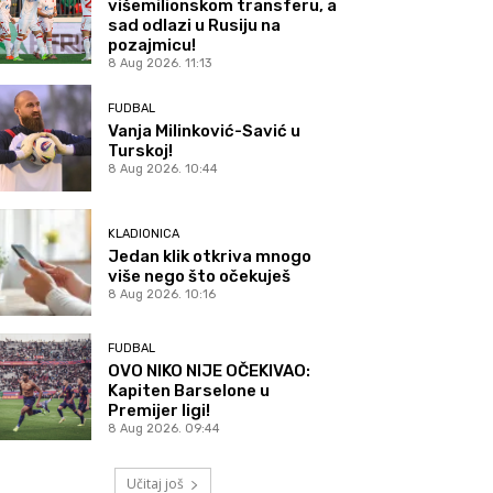
višemilionskom transferu, a
sad odlazi u Rusiju na
pozajmicu!
8 Aug 2026. 11:13
FUDBAL
Vanja Milinković-Savić u
Turskoj!
8 Aug 2026. 10:44
KLADIONICA
Jedan klik otkriva mnogo
više nego što očekuješ
8 Aug 2026. 10:16
FUDBAL
OVO NIKO NIJE OČEKIVAO:
Kapiten Barselone u
Premijer ligi!
8 Aug 2026. 09:44
Učitaj još