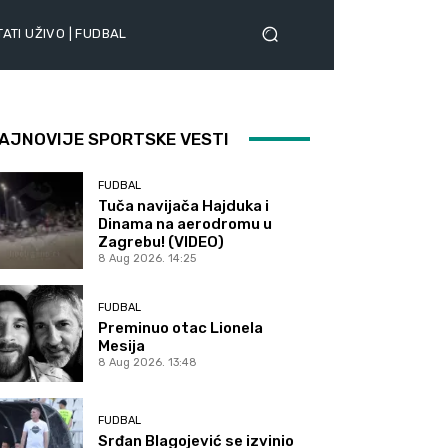
ATI UŽIVO | FUDBAL
AJNOVIJE SPORTSKE VESTI
FUDBAL
Tuča navijača Hajduka i
Dinama na aerodromu u
Zagrebu! (VIDEO)
8 Aug 2026. 14:25
FUDBAL
Preminuo otac Lionela
Mesija
8 Aug 2026. 13:48
FUDBAL
Srđan Blagojević se izvinio