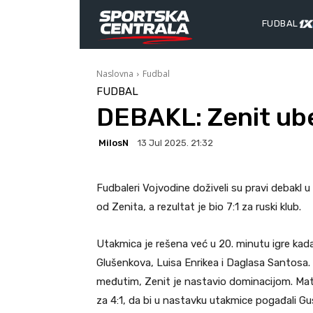
FUDBAL
Naslovna
Fudbal
FUDBAL
DEBAKL: Zenit ube
MilosN
13 Jul 2025. 21:32
Fudbaleri Vojvodine doživeli su pravi debakl u
od Zenita, a rezultat je bio 7:1 za ruski klub.
Utakmica je rešena već u 20. minutu igre kada
Glušenkova, Luisa Enrikea i Daglasa Santosa.
međutim, Zenit je nastavio dominacijom. Mat
za 4:1, da bi u nastavku utakmice pogađali G