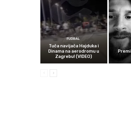
FUDBAL
Tuča navijača Hajduka i
Dinama na aerodromu u
Premi
Zagrebu! (VIDEO)