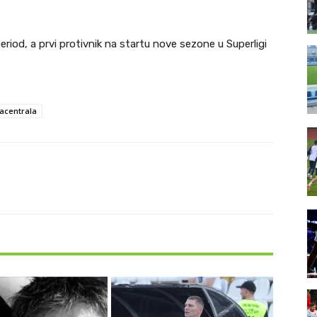
riod, a prvi protivnik na startu nove sezone u Superligi
acentrala