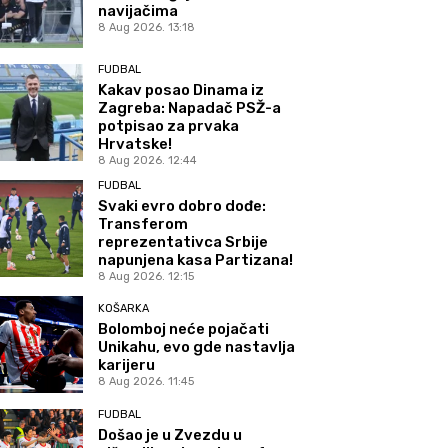
navijačima
8 Aug 2026. 13:18
FUDBAL
Kakav posao Dinama iz
Zagreba: Napadač PSŽ-a
potpisao za prvaka
Hrvatske!
8 Aug 2026. 12:44
FUDBAL
Svaki evro dobro dođe:
Transferom
reprezentativca Srbije
napunjena kasa Partizana!
8 Aug 2026. 12:15
KOŠARKA
Bolomboj neće pojačati
Unikahu, evo gde nastavlja
karijeru
8 Aug 2026. 11:45
FUDBAL
Došao je u Zvezdu u