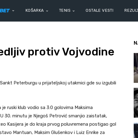
KOŠARKA
TENIS
OSTALE VESTI
REZULT
N
dljiv protiv Vojvodine
 Sankt Peterburgu u prijateljskoj utakmici gde su izgubili
 je ruski klub vodio sa 3:0 golovima Maksima
 U 30. minutu je Njegoš Petrović smanjio zaistatak,
eo Kasijera je do kraja prvog poluvremena postigao gol
ustavo Mantuan, Maksim Glušenkov i Luiz Enrike za