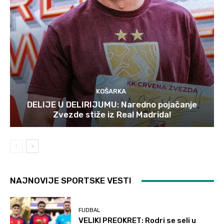
KOŠARKA
DELIJE U DELIRIJUMU: Naredno pojačanje
Zvezde stiže iz Real Madrida!
NAJNOVIJE SPORTSKE VESTI
FUDBAL
VELIKI PREOKRET: Rodri se seli u