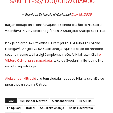
ISAK
HTTPS://T.CO/CHGVKBAWQG
— Gianluca Di Marzio (@DiMarzio)
July 18, 2025
Italijan dodaje da bi olakšavajuća okolnost bila što je Njukasl u
vlasništvu PIF, investicionog fonda iz Saudijske Arabije kao i Hilal.
Isak je odigrao 42 utakmice u Premijer ligi i FA Kupu za Svrake.
Postigavši 27 golova uz 6 asistencija. Njukasl će se od naredne
sezone nadmetati i u Ligi šampiona. Inače, Al Hilal razmišlja i
o
Viktoru Osimenu za napadača,
tako da Šveđanin nije jedino ime
na njihovoj listi želja.
Aleksandar Mitrović
bi u tom slučaju napustio Hilal, a sve više se
priča o povratku na Ostrvo.
TAGS
Aleksandar Mitrović
Aleksander Isak
FK Al Hilal
FK Njukasl
fudbal
Saudijska Arabija
sportskacentrala