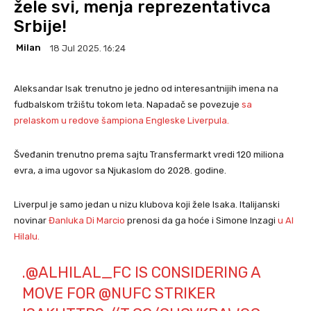
žele svi, menja reprezentativca
Srbije!
Milan
18 Jul 2025. 16:24
Aleksandar Isak trenutno je jedno od interesantnijih imena na
fudbalskom tržištu tokom leta. Napadač se povezuje
sa
prelaskom u redove šampiona Engleske Liverpula.
Šveđanin trenutno prema sajtu Transfermarkt vredi 120 miliona
evra, a ima ugovor sa Njukaslom do 2028. godine.
Liverpul je samo jedan u nizu klubova koji žele Isaka. Italijanski
novinar
Đanluka Di Marcio
prenosi da ga hoće i Simone Inzagi
u Al
Hilalu.
.
@ALHILAL_FC
IS CONSIDERING A
MOVE FOR
@NUFC
STRIKER