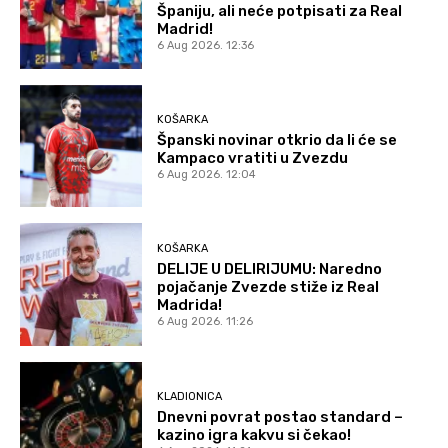
Španiju, ali neće potpisati za Real
Madrid!
6 Aug 2026. 12:36
KOŠARKA
Španski novinar otkrio da li će se
Kampaco vratiti u Zvezdu
6 Aug 2026. 12:04
KOŠARKA
DELIJE U DELIRIJUMU: Naredno
pojačanje Zvezde stiže iz Real
Madrida!
6 Aug 2026. 11:26
KLADIONICA
Dnevni povrat postao standard –
kazino igra kakvu si čekao!