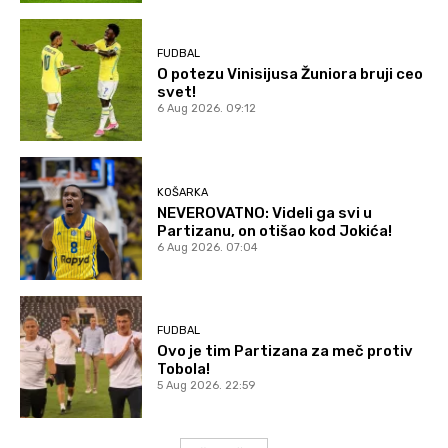
FUDBAL
O potezu Vinisijusa Žuniora bruji ceo
svet!
6 Aug 2026. 09:12
KOŠARKA
NEVEROVATNO: Videli ga svi u
Partizanu, on otišao kod Jokića!
6 Aug 2026. 07:04
FUDBAL
Ovo je tim Partizana za meč protiv
Tobola!
5 Aug 2026. 22:59