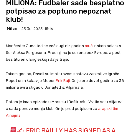
MILIONA: Fudbaler sada besplatno
potpisao za poptuno nepoznat
klub!
Milan
23 Jul 2025. 15:16
Mančester Junajted se već dugi niz godina
muči
nakon odlaska
Ser Aleksa Fergusona. Pred njima je sezona bez Evrope, a post
bez titulen u Engleskoj i dalje traje.
Tokom godina, Đavoli su imali u svom sastavu zanimljive igrače.
Poput onih kakav je štoper
Er
i
k Baji
. On je pre devet godina za 38
miliona evra stigao u Junajted iz Viljareala.
Potom je imao epizode u Marseju i Bešiktašu. Vratio se u Viljareal
a sada ponovo menja klub. On je pred potpisom za
arapski tim
Alnajma.
✍
ERIC BAILLY HAS SIGNED AS A