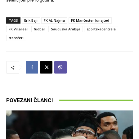
selekcijom pre 10 godina.
TAGS
Erik Baji
FK AL Najma
FK Mančester Junajted
FK Viljareal
fudbal
Saudijska Arabija
sportskacentrala
transferi
POVEZANI ČLANCI