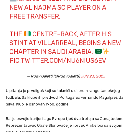
NEW AL NAJMA SC PLAYER ON A
FREE TRANSFER.
THE
CENTRE-BACK, AFTER HIS
STINT AT VILLARREAL, BEGINS A NEW
CHAPTER IN SAUDI ARABIA.
PIC.TWITTER.COM/NU6NIUS6EV
— Rudy Galetti (@RudyGaletti)
July 23, 2025
U pitanju je prvoligaš koji se takmiči u elitnom rangu tamošnjeg
fudbala. Sa klupe ih predvodi Portugalac Fernando Magaljaeš da
Silva. Klub je osnovan 1960. godine.
Bai je osvojio karijeri Ligu Evrope i još dva trofeja sa Junajtedom.
Reprezentativac Obale Slonovače je i prvak Afrike bio sa svojom