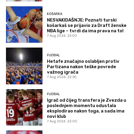
KOŠARKA
NESVAKIDAŠNJE: Poznati turski
košarkaš se prijavio za Draft ženske
NBA lige – tvrdi da ima prava na to!
7 Aug 2026. 23:00
FUDBAL
Hetafe značajno oslabljen protiv
Partizana nakon teške povrede
važnog igrača
7 Aug 2026. 22:30
FUDBAL
Igrač od čijeg transfera je Zvezda u
poslednjem momentu odustala
eksplodirao nakon toga, a sada ima
novi klub
7 Aug 2026. 22:00