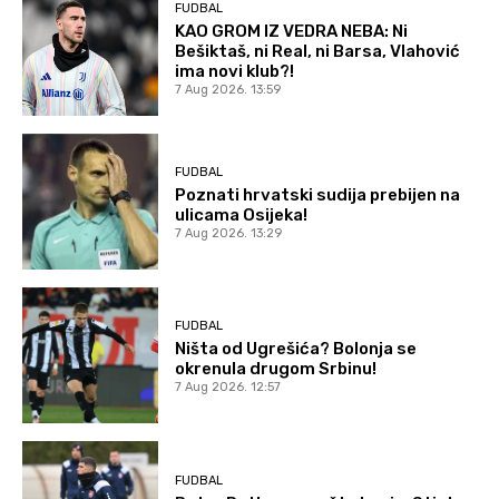
FUDBAL
KAO GROM IZ VEDRA NEBA: Ni
Bešiktaš, ni Real, ni Barsa, Vlahović
ima novi klub?!
7 Aug 2026. 13:59
FUDBAL
Poznati hrvatski sudija prebijen na
ulicama Osijeka!
7 Aug 2026. 13:29
FUDBAL
Ništa od Ugrešića? Bolonja se
okrenula drugom Srbinu!
7 Aug 2026. 12:57
FUDBAL