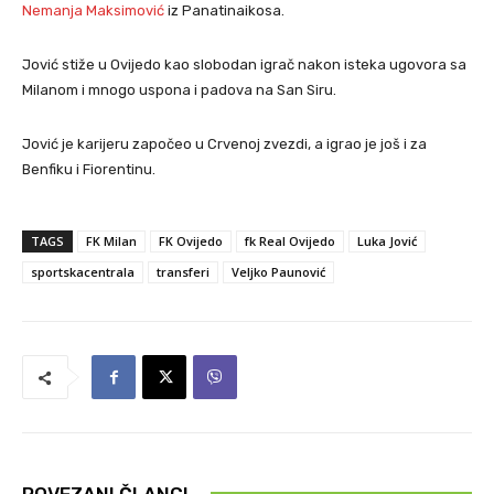
Nemanja Maksimović
iz Panatinaikosa.
Jović stiže u Ovijedo kao slobodan igrač nakon isteka ugovora sa
Milanom i mnogo uspona i padova na San Siru.
Jović je karijeru započeo u Crvenoj zvezdi, a igrao je još i za
Benfiku i Fiorentinu.
TAGS
FK Milan
FK Ovijedo
fk Real Ovijedo
Luka Jović
sportskacentrala
transferi
Veljko Paunović
POVEZANI ČLANCI