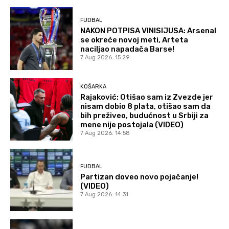
FUDBAL
NAKON POTPISA VINISIJUSA: Arsenal
se okreće novoj meti, Arteta
naciljao napadača Barse!
7 Aug 2026. 15:29
KOŠARKA
Rajaković: Otišao sam iz Zvezde jer
nisam dobio 8 plata, otišao sam da
bih preživeo, budućnost u Srbiji za
mene nije postojala (VIDEO)
7 Aug 2026. 14:58
FUDBAL
Partizan doveo novo pojačanje!
(VIDEO)
7 Aug 2026. 14:31