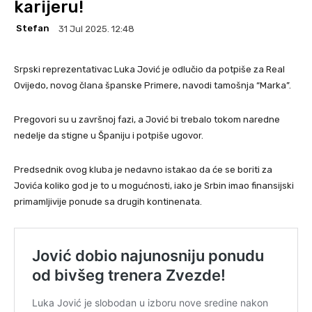
karijeru!
Stefan
31 Jul 2025. 12:48
Srpski reprezentativac Luka Jović je odlučio da potpiše za Real
Ovijedo, novog člana španske Primere, navodi tamošnja “Marka”.
Pregovori su u završnoj fazi, a Jović bi trebalo tokom naredne
nedelje da stigne u Španiju i potpiše ugovor.
Predsednik ovog kluba je nedavno istakao da će se boriti za
Jovića koliko god je to u mogućnosti, iako je Srbin imao finansijski
primamljivije ponude sa drugih kontinenata.