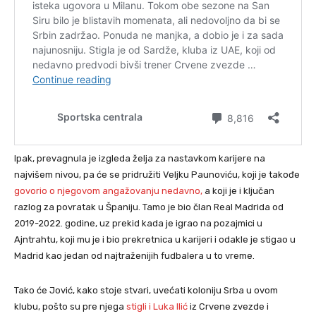
Ipak, prevagnula je izgleda želja za nastavkom karijere na
najvišem nivou, pa će se pridružiti Veljku Paunoviću, koji je takođe
govorio o njegovom angažovanju nedavno,
a koji je i ključan
razlog za povratak u Španiju. Tamo je bio član Real Madrida od
2019-2022. godine, uz prekid kada je igrao na pozajmici u
Ajntrahtu, koji mu je i bio prekretnica u karijeri i odakle je stigao u
Madrid kao jedan od najtraženijih fudbalera u to vreme.
Tako će Jović, kako stoje stvari, uvećati koloniju Srba u ovom
klubu, pošto su pre njega
stigli i Luka Ilić
iz Crvene zvezde i