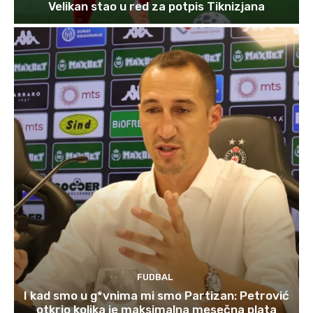
Velikan stao u red za potpis Tiknizjana
FUDBAL
I kad smo u g*vnima mi smo Partizan: Petrović
otkrio kolika je maksimalna mesečna plata