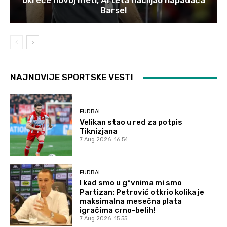
okreće novoj meti, Arteta naciljao napadača
Barse!
NAJNOVIJE SPORTSKE VESTI
FUDBAL
Velikan stao u red za potpis
Tiknizjana
7 Aug 2026. 16:54
FUDBAL
I kad smo u g*vnima mi smo
Partizan: Petrović otkrio kolika je
maksimalna mesečna plata
igračima crno-belih!
7 Aug 2026. 15:55