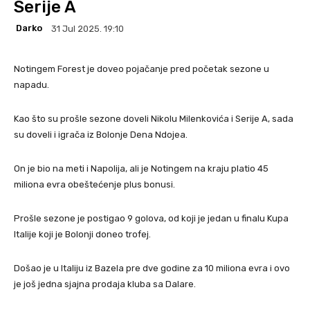
Serije A
Darko
31 Jul 2025. 19:10
Notingem Forest je doveo pojačanje pred početak sezone u
napadu.
Kao što su prošle sezone doveli Nikolu Milenkovića i Serije A, sada
su doveli i igrača iz Bolonje Dena Ndojea.
On je bio na meti i Napolija, ali je Notingem na kraju platio 45
miliona evra obeštećenje plus bonusi.
Prošle sezone je postigao 9 golova, od koji je jedan u finalu Kupa
Italije koji je Bolonji doneo trofej.
Došao je u Italiju iz Bazela pre dve godine za 10 miliona evra i ovo
je još jedna sjajna prodaja kluba sa Dalare.