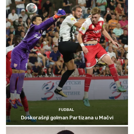
FUDBAL
Doskorašnji golman Partizana u Mačvi