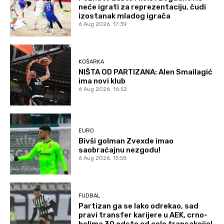
neće igrati za reprezentaciju, čudi
izostanak mladog igrača
6 Aug 2026. 17:39
KOŠARKA
NIŠTA OD PARTIZANA: Alen Smailagić
ima novi klub
6 Aug 2026. 16:52
EURO
Bivši golman Zvexde imao
saobraćajnu nezgodu!
6 Aug 2026. 15:58
FUDBAL
Partizan ga se lako odrekao, sad
pravi transfer karijere u AEK, crno-
belima 30 odsto od cele transakcije!