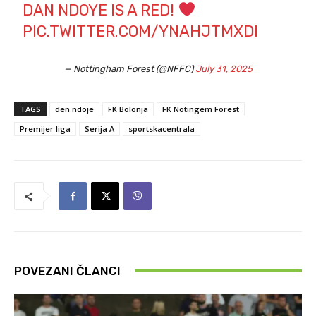
DAN NDOYE IS A RED!
PIC.TWITTER.COM/YNAHJTMXDI
— Nottingham Forest (@NFFC)
July 31, 2025
TAGS
den ndoje
FK Bolonja
FK Notingem Forest
Premijer liga
Serija A
sportskacentrala
POVEZANI ČLANCI