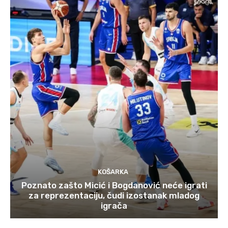
KOŠARKA
Poznato zašto Micić i Bogdanović neće igrati
za reprezentaciju, čudi izostanak mladog
igrača