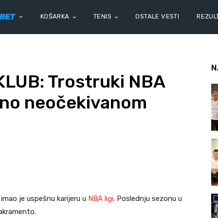
KOŠARKA
TENIS
OSTALE VESTI
REZULT
N
LUB: Trostruki NBA
uno neočekivanom
imao je uspešnu karijeru u
NBA ligi.
Poslednju sezonu u
Sakramento.