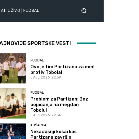
ATI UŽIVO | FUDBAL
AJNOVIJE SPORTSKE VESTI
FUDBAL
Ovo je tim Partizana za meč
protiv Tobola!
5 Aug 2026. 22:59
FUDBAL
Problem za Partizan: Bez
pojačanja na megdan
Tobolu!
5 Aug 2026. 22:34
KOŠARKA
Nekadašnji košarkaš
Partizana završio