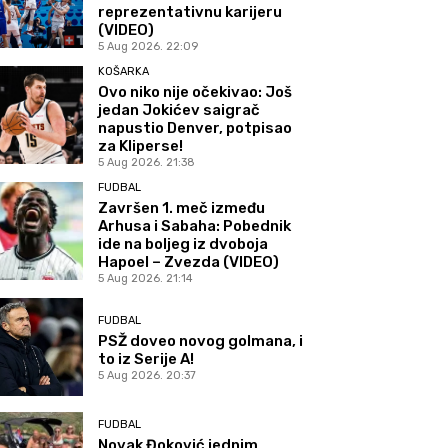
reprezentativnu karijeru
(VIDEO)
5 Aug 2026. 22:09
KOŠARKA
Ovo niko nije očekivao: Još
jedan Jokićev saigrač
napustio Denver, potpisao
za Kliperse!
5 Aug 2026. 21:38
FUDBAL
Završen 1. meč između
Arhusa i Sabaha: Pobednik
ide na boljeg iz dvoboja
Hapoel – Zvezda (VIDEO)
5 Aug 2026. 21:14
FUDBAL
PSŽ doveo novog golmana, i
to iz Serije A!
5 Aug 2026. 20:37
FUDBAL
Novak Đoković jednim