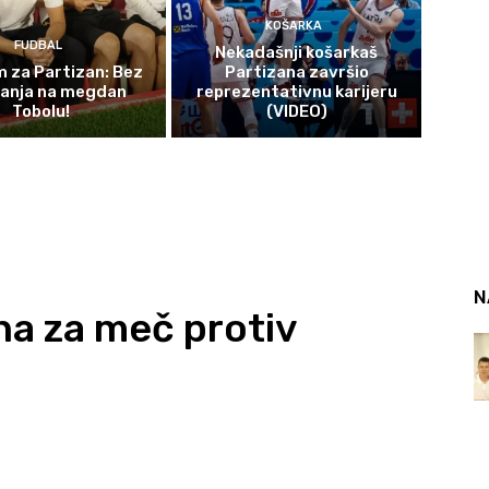
KOŠARKA
FUDBAL
Nekadašnji košarkaš
 za Partizan: Bez
Partizana završio
čanja na megdan
reprezentativnu karijeru
Tobolu!
(VIDEO)