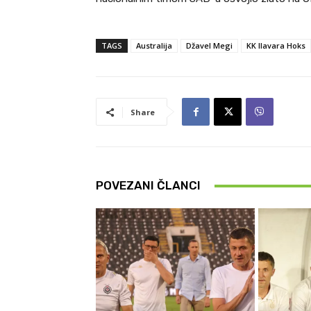
TAGS
Australija
Džavel Megi
KK Ilavara Hoks
Share
POVEZANI ČLANCI