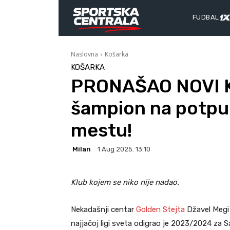
FUDBAL
Naslovna
Košarka
KOŠARKA
PRONAŠAO NOVI K
šampion na potp
mestu!
Milan
1 Aug 2025. 13:10
Klub kojem se niko nije nadao.
Nekadašnji centar
Golden St
e
jta
Džavel Megi 
najjačoj ligi sveta odigrao je 2023/2024 za 