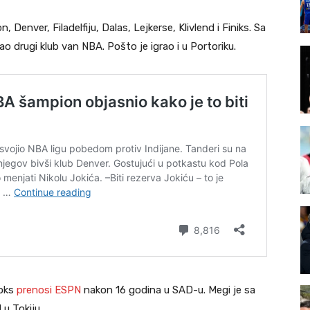
enver, Filadelfiju, Dalas, Lejkerse, Klivlend i Finiks. Sa
o drugi klub van NBA. Pošto je igrao i u Portoriku.
Hoks
prenosi ESPN
nakon 16 godina u SAD-u. Megi je sa
u Tokiju.