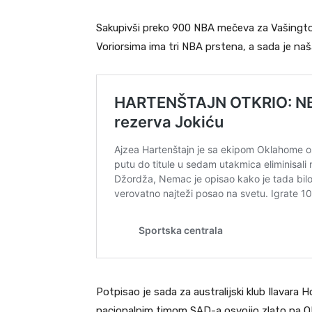
Sakupivši preko 900 NBA mečeva za Vašington, D
Voriorsima ima tri NBA prstena, a sada je naša
Potpisao je sada za australijski klub Ilavara 
nacionalnim timom SAD-a osvojio zlato na OI 