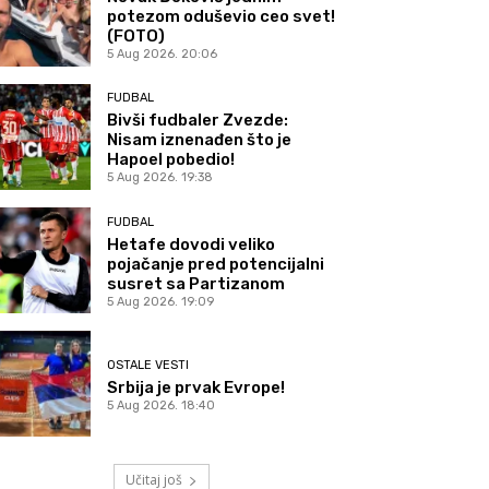
potezom oduševio ceo svet!
(FOTO)
5 Aug 2026. 20:06
FUDBAL
Bivši fudbaler Zvezde:
Nisam iznenađen što je
Hapoel pobedio!
5 Aug 2026. 19:38
FUDBAL
Hetafe dovodi veliko
pojačanje pred potencijalni
susret sa Partizanom
5 Aug 2026. 19:09
OSTALE VESTI
Srbija je prvak Evrope!
5 Aug 2026. 18:40
Učitaj još