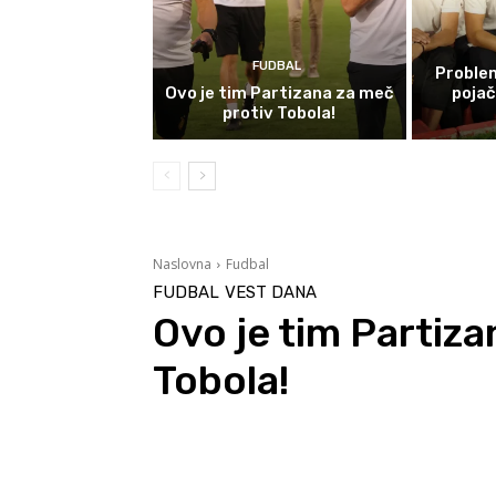
FUDBAL
Problem
Ovo je tim Partizana za meč
poja
protiv Tobola!